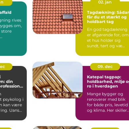
an
02. jan
ffald
Tagdækning: Såda
får du et stærkt og
gning rives
holdbart tag
 bygges om,
En god tagdækning
 store
er afgørende for, om
et hus holder sig
ffald.
sundt, tørt og væ...
det som...
dec
09. dec
i
Katepal tagpap:
n: din
holdbarhed, miljø 
professionel
ro i hverdagen
n
Mange bygger og
 psykolog i
renoverer med blik
n kan være
for både pris, levetid
ring. Uanset
og klima. Her skiller
rin...
Katepal tagpap...