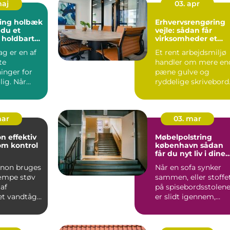
maj
03. apr
ing holbæk
Erhvervsrengøring
 du et
vejle: sådan får
 holdbart
virksomheder et
sundt og
ag er en af
Et rent arbejdsmiljø
præsentabelt
te
handler om mere en
arbejdsmiljø
inger for
pæne gulve og
lig. Når
ryddelige skrivebord
, blæst og
For mange
virksomheder...
mar
03. mar
ktiv
Møbelpolstring
om kontrol
københavn sådan
får du nyt liv i dine
møbler
non bruges
Når en sofa synker
kæmpe støv
sammen, eller stoffe
af
på spisebordsstolen
et vandtåge.
er slidt igennem,
t sprøjtes
fristes mange til ba...