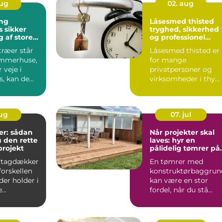
aug
02. aug
ng
Låsesmed thisted
er
tryghed, sikkerhed
 af store
og professionel
hjælp
træer står
Låsesmed thisted er
ommerhuse,
for mange
r veje i
privatpersoner og
s, kan de
virksomheder i thy
ve en bek...
forbundet med
tryghed, hurtig hjæ..
aug
07. jul
r: sådan
Når projekter skal
 den rette
laves: hyr en
gprojekt
pålidelig tømrer på
Djursland
 tagdækker
En tømrer med
forskellen
konstruktørbaggrun
der holder i
kan være en stor
...
fordel, når du stå...