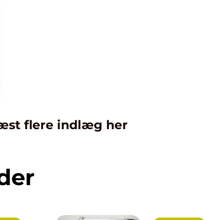
æst flere indlæg her
der