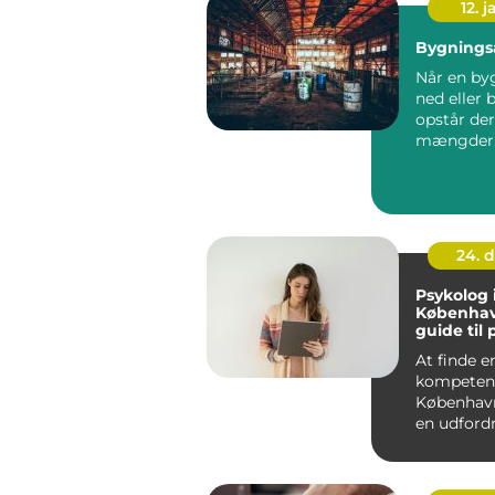
12. j
Bygningsa
Når en by
ned eller
opstår der
mængder
Bygningsa
Mange ser 
24. 
Psykolog 
Københav
guide til 
hjælp
At finde e
kompetent
Københav
en udford
om du st&a