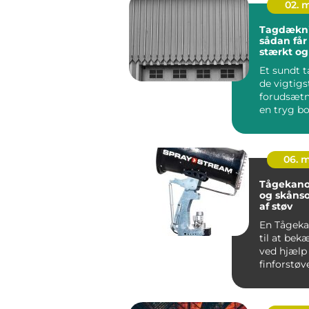
02. 
Tagdækn
sådan får
stærkt og
tag
Et sundt t
de vigtigs
forudsætn
en tryg bo
først vand
fugt f...
06. 
Tågekanon effe
og skåns
af støv
En Tågeka
til at be
ved hjælp 
finforstøv
Når vande
ud s...