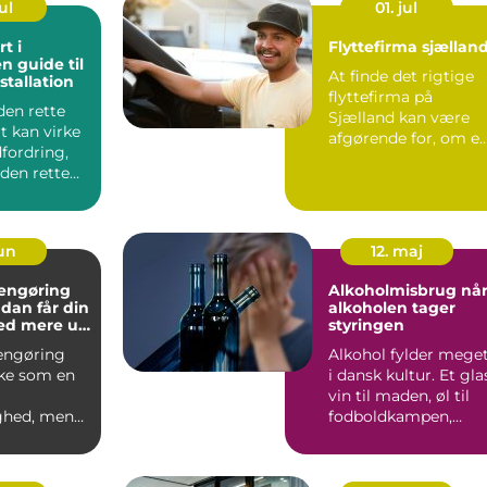
ul
01. jul
t i
Flyttefirma sjællan
n guide til
At finde det rigtige
stallation
flyttefirma på
den rette
Sjælland kan være
t kan virke
afgørende for, om e
fordring,
flytning bliver rolig
en rette
og ...
process...
jun
12. maj
rengøring
Alkoholmisbrug når
alkoholen tager
ed mere ud
styringen
agen
engøring
Alkohol fylder mege
ke som en
i dansk kultur. Et gla
vin til maden, øl til
ghed, men
fodboldkampen,
e
fredagsbar med kol...
der i
d...