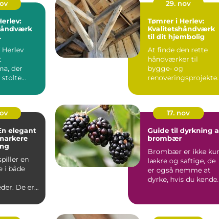
nov
29. nov
Herlev:
Tømrer i Herlev:
shåndværk
Kvalitetshåndværk
til dit hjembolig
ner
f Herlev
At finde den rette
t
håndværker til
ma, der
bygge- og
 stolte
renoveringsprojekte
 og ekspe...
kan være en udfor...
nov
17. nov
 En elegant
Guide til dyrkning a
markere
brombær
ang
Brombær er ikke ku
spiller en
lækre og saftige, de
e i både
er også nemme at
dyrke, hvis du kende
der. De er
de...
aktiske...