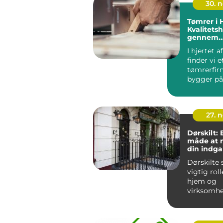
30. 
Tømrer i 
Kvalitet
gennem
generatio
I hjertet a
finder vi e
tømrerfir
bygger på
traditioner
27. 
Dørskilt:
måde at 
din indg
Dørskilte 
vigtig roll
hjem og
virksomhe
ikke kun pr