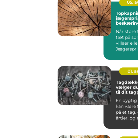
05. 
Topkapni
jægerspris sikk
beskæring
træer
Når store 
tæt på s
villaer elle
Jægerspri
hurtigt bli
01. 
Tagdække
vælger du
til dit ta
En dygtig
kan være 
på et tag, 
årtier, og e