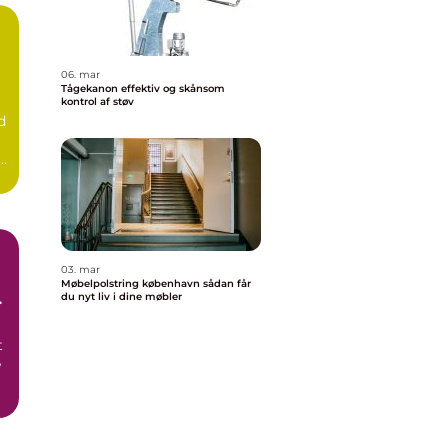
06. mar
Tågekanon effektiv og skånsom
kontrol af støv
d
e.
03. mar
Møbelpolstring københavn sådan får
du nyt liv i dine møbler
t
e