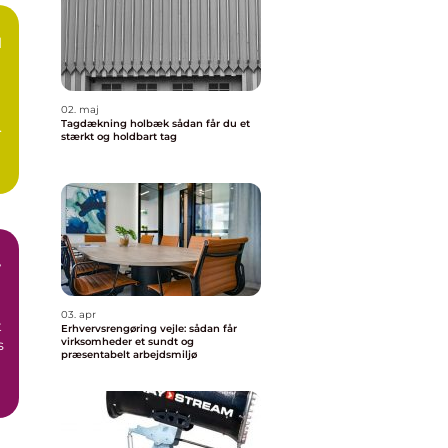
d
02. maj
Tagdækning holbæk sådan får du et
n
stærkt og holdbart tag
03. apr
t
Erhvervsrengøring vejle: sådan får
virksomheder et sundt og
s
præsentabelt arbejdsmiljø