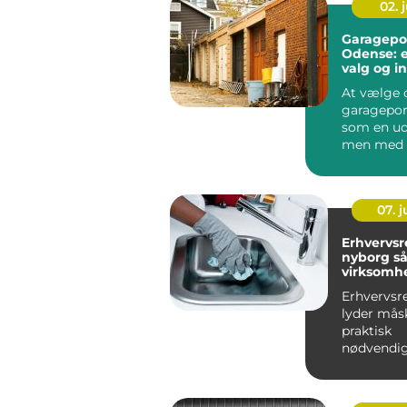
02. j
Garagepor
Odense: e
valg og in
At vælge 
garagepor
som en ud
men med d
viden kan 
07. 
Erhvervs
nyborg sådan får din
virksomh
af hverd
Erhvervsr
lyder mås
praktisk
nødvendi
for mang
virksomhe
Nyborg er 