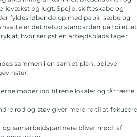
ievækst og lugt. Spejle, skifteskabe og
 der fyldes løbende op med papir, sæbe og
satte er det netop standarden på toilettet
tryk af, hvor seriøst en arbejdsplads tager
indes sammen i en samlet plan, oplever
evinster:
erne møder ind til rene lokaler og får færre
ndre rod og støv giver mere ro til at fokuser
 og samarbejdspartnere bliver mødt af