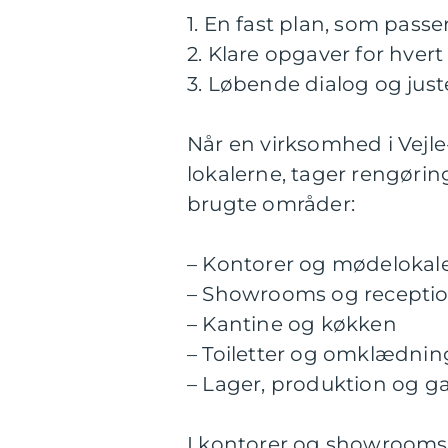
1. En fast plan, som pass
2. Klare opgaver for hver
3. Løbende dialog og just
Når en virksomhed i Vejl
lokalerne, tager rengøri
brugte områder:
– Kontorer og mødelokal
– Showrooms og recepti
– Kantine og køkken
– Toiletter og omklædnin
– Lager, produktion og g
I kontorer og showrooms 