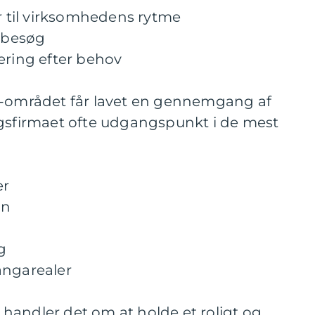
er til virksomhedens rytme
t besøg
ering efter behov
e-området får lavet en gennemgang af
ngsfirmaet ofte udgangspunkt i de mest
er
on
g
angarealer
handler det om at holde et roligt og