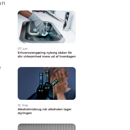
an
07. jun
Erhvervsrengøring nyborg sådan får
din virksomhed mere ud af hverdagen
e
g
12. maj
Alkoholmisbrug når alkoholen tager
styringen