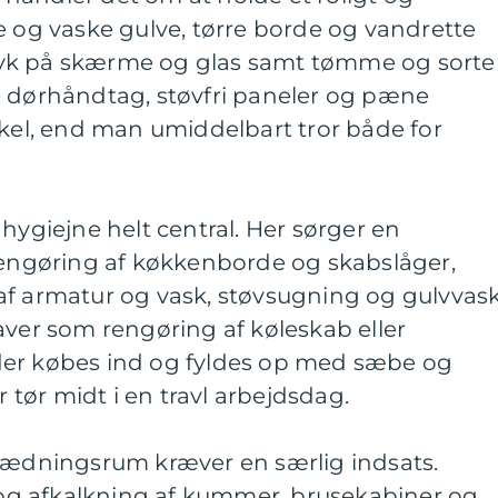
e og vaske gulve, tørre borde og vandrette
ftryk på skærme og glas samt tømme og sorte
e dørhåndtag, støvfri paneler og pæne
skel, end man umiddelbart tror både for
.
hygiejne helt central. Her sørger en
 rengøring af køkkenborde og skabslåger,
af armatur og vask, støvsugning og gulvvask
aver som rengøring af køleskab eller
der købes ind og fyldes op med sæbe og
r tør midt i en travl arbejdsdag.
klædningsrum kræver en særlig indsats.
g afkalkning af kummer, brusekabiner og