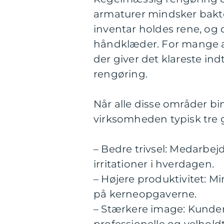
armaturer mindsker bakter
inventar holdes rene, og
håndklæder. For mange an
der giver det klareste ind
rengøring.
Når alle disse områder b
virksomheden typisk tre g
– Bedre trivsel: Medarbejd
irritationer i hverdagen.
– Højere produktivitet: Mi
på kerneopgaverne.
– Stærkere image: Kunder