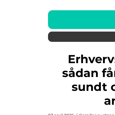
Erhvervsrengøring vejle:
sådan få
sundt 
a