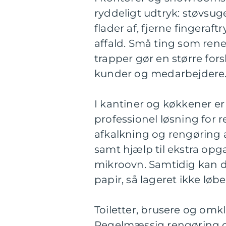
ryddeligt udtryk: støvsug
flader af, fjerne fingera
affald. Små ting som ren
trapper gør en større for
kunder og medarbejdere
I kantiner og køkkener er 
professionel løsning for
afkalkning og rengøring 
samt hjælp til ekstra opg
mikroovn. Samtidig kan 
papir, så lageret ikke løbe
Toiletter, brusere og om
Regelmæssig rengøring o