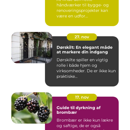
håndværker til bygge- og
renoveringsprojekter kan
være en udfor...
27. nov
Dørskilt: En elegant måde
at markere din indgang
Dørskilte spiller en vigtig
rolle i både hjem og
virksomheder. De er ikke kun
praktiske...
17. nov
Guide til dyrkning af
brombær
Brombær er ikke kun lækre
og saftige, de er også