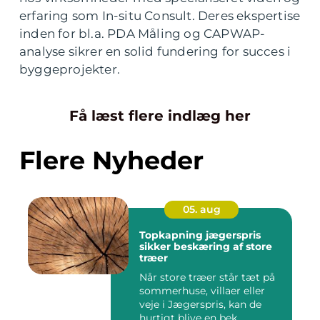
erfaring som In-situ Consult. Deres ekspertise
inden for bl.a. PDA Måling og CAPWAP-
analyse sikrer en solid fundering for succes i
byggeprojekter.
Få læst flere indlæg her
Flere Nyheder
05. aug
Topkapning jægerspris
sikker beskæring af store
træer
Når store træer står tæt på
sommerhuse, villaer eller
veje i Jægerspris, kan de
hurtigt blive en bek...