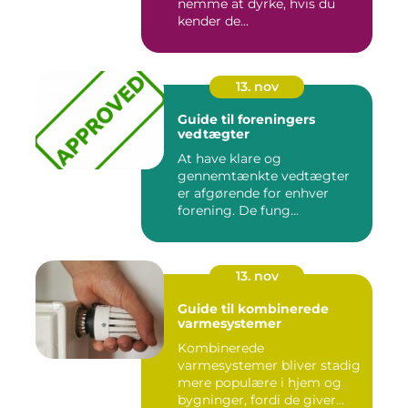
nemme at dyrke, hvis du
kender de...
13. nov
Guide til foreningers
vedtægter
At have klare og
gennemtænkte vedtægter
er afgørende for enhver
forening. De fung...
13. nov
Guide til kombinerede
varmesystemer
Kombinerede
varmesystemer bliver stadig
mere populære i hjem og
bygninger, fordi de giver