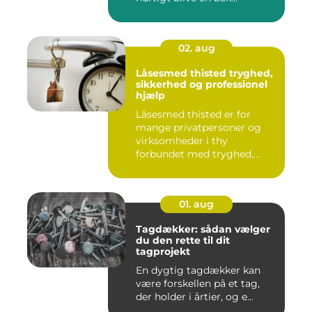
02. aug
Låsesmed thisted tryghed,
sikkerhed og professionel
hjælp
Låsesmed thisted er for
mange privatpersoner og
virksomheder i thy
forbundet med tryghed,
hurtig hjæ...
01. aug
Tagdækker: sådan vælger
du den rette til dit
tagprojekt
En dygtig tagdækker kan
være forskellen på et tag,
der holder i årtier, og e...