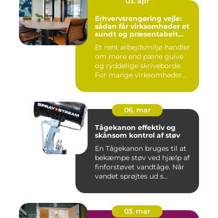
03. apr
Erhvervsrengøring vejle:
sådan får virksomheder et
sundt og præsentabelt
arbejdsmiljø
Et rent arbejdsmiljø handler
om mere end pæne gulve
og ryddelige skriveborde.
For mange virksomheder...
06. mar
Tågekanon effektiv og
skånsom kontrol af støv
En Tågekanon bruges til at
bekæmpe støv ved hjælp af
finforstøvet vandtåge. Når
vandet sprøjtes ud s...
03. mar