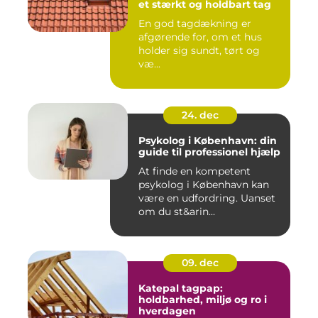
et stærkt og holdbart tag
En god tagdækning er
afgørende for, om et hus
holder sig sundt, tørt og
væ...
24. dec
Psykolog i København: din
guide til professionel hjælp
At finde en kompetent
psykolog i København kan
være en udfordring. Uanset
om du st&arin...
09. dec
Katepal tagpap:
holdbarhed, miljø og ro i
hverdagen