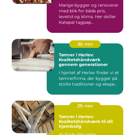
Mange bygger og renoverer
med blik for både pris,
levetid og klima. Her skiller
Katepal tagpap...
30. nov
Tømrer i Herlev:
Kvalitetshåndværk
gennem generationer
I hjertet af Herlev finder vi et
tømrerfirma, der bygger på
stolte traditioner og ekspe...
29. nov
Tømrer i Herlev:
Kvalitetshåndværk til dit
hjembolig
At finde den rette