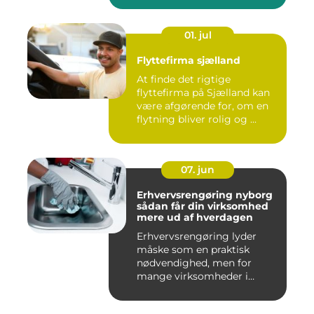
01. jul
Flyttefirma sjælland
At finde det rigtige
flyttefirma på Sjælland kan
være afgørende for, om en
flytning bliver rolig og ...
07. jun
Erhvervsrengøring nyborg
sådan får din virksomhed
mere ud af hverdagen
Erhvervsrengøring lyder
måske som en praktisk
nødvendighed, men for
mange virksomheder i
Nyborg er d...