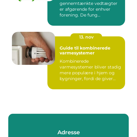
gennemtænkte vedtægter
er afgørende for enhver
forening. De fung...
13. nov
Guide til kombinerede
varmesystemer
Kombinerede
varmesystemer bliver stadig
mere populære i hjem og
bygninger, fordi de giver
flek...
Adresse