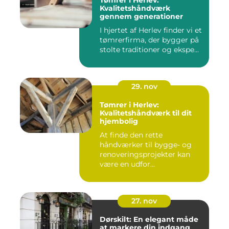
Tømrer i Herlev:
Kvalitetshåndværk
gennem generationer
I hjertet af Herlev finder vi et
tømrerfirma, der bygger på
stolte traditioner og ekspe...
29. nov
Tømrer i Herlev:
Kvalitetshåndværk til dit
hjembolig
At finde den rette
håndværker til bygge- og
renoveringsprojekter kan
være en udfor...
27. nov
Dørskilt: En elegant måde
at markere din indgang