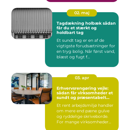
02. maj
Tagdækning holbæk sådan
får du et stærkt og
holdbart tag
Et sundt tag er en af de
vigtigste forudsætninger for
en tryg bolig. Når først vand,
blæst og fugt f...
03. apr
Erhvervsrengøring vejle:
sådan får virksomheder et
sundt og præsentabelt
arbejdsmiljø
Et rent arbejdsmiljø handler
om mere end pæne gulve
og ryddelige skriveborde.
For mange virksomheder...