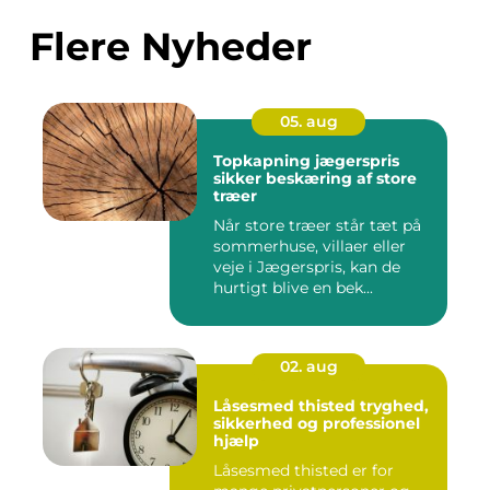
Flere Nyheder
05. aug
Topkapning jægerspris
sikker beskæring af store
træer
Når store træer står tæt på
sommerhuse, villaer eller
veje i Jægerspris, kan de
hurtigt blive en bek...
02. aug
Låsesmed thisted tryghed,
sikkerhed og professionel
hjælp
Låsesmed thisted er for