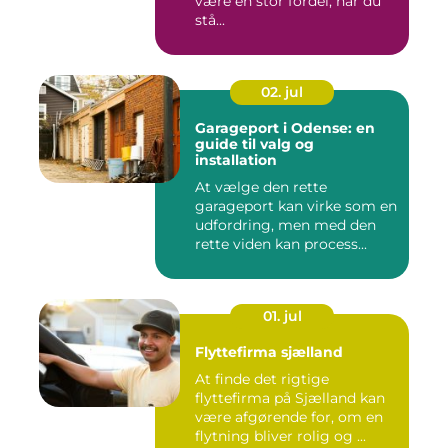
være en stor fordel, når du
stå...
02. jul
Garageport i Odense: en
guide til valg og
installation
At vælge den rette
garageport kan virke som en
udfordring, men med den
rette viden kan process...
01. jul
Flyttefirma sjælland
At finde det rigtige
flyttefirma på Sjælland kan
være afgørende for, om en
flytning bliver rolig og ...