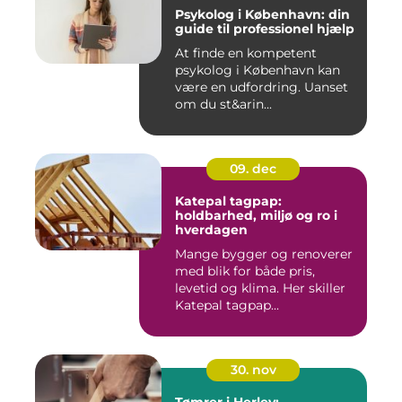
Psykolog i København: din
guide til professionel hjælp
At finde en kompetent
psykolog i København kan
være en udfordring. Uanset
om du st&arin...
09. dec
Katepal tagpap:
holdbarhed, miljø og ro i
hverdagen
Mange bygger og renoverer
med blik for både pris,
levetid og klima. Her skiller
Katepal tagpap...
30. nov