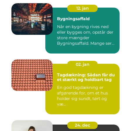
12. jan
Bygningsaffald
Når en bygning rives ned
eller bygges om, opstår der
store mængder
Bygningsaffald. Mange ser
det som...
02. jan
Tagdækning: Sådan får du
et stærkt og holdbart tag
En god tagdækning er
afgørende for, om et hus
holder sig sundt, tørt og
væ...
24. dec