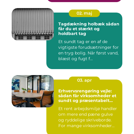
02. maj
Tagdækning holbæk sådan
får du et stærkt og
holdbart tag
Et sundt tag er en af de
vigtigste forudsætninger for
en tryg bolig. Når først vand,
blæst og fugt f...
03. apr
Erhvervsrengøring vejle:
sådan får virksomheder et
sundt og præsentabelt
arbejdsmiljø
Et rent arbejdsmiljø handler
om mere end pæne gulve
og ryddelige skriveborde.
For mange virksomheder...