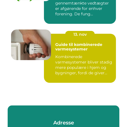
gennemtænkte vedtægter
er afgørende for enhver
forening. De fung...
13. nov
Guide til kombinerede
varmesystemer
Kombinerede
varmesystemer bliver stadig
mere populære i hjem og
bygninger, fordi de giver
flek...
Adresse