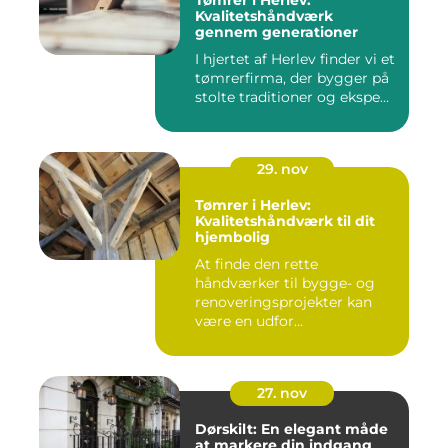
Tømrer i Herlev:
Kvalitetshåndværk
gennem generationer
I hjertet af Herlev finder vi et
tømrerfirma, der bygger på
stolte traditioner og ekspe...
29. nov
Tømrer i Herlev:
Kvalitetshåndværk til dit
hjembolig
At finde den rette
håndværker til bygge- og
renoveringsprojekter kan
være en udfor...
27. nov
Dørskilt: En elegant måde
at markere din indgang