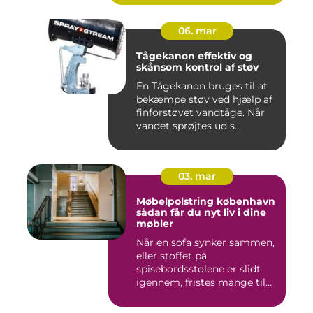
06. mar
Tågekanon effektiv og
skånsom kontrol af støv
En Tågekanon bruges til at
bekæmpe støv ved hjælp af
finforstøvet vandtåge. Når
vandet sprøjtes ud s...
03. mar
Møbelpolstring københavn
sådan får du nyt liv i dine
møbler
Når en sofa synker sammen,
eller stoffet på
spisebordsstolene er slidt
igennem, fristes mange til
ba...