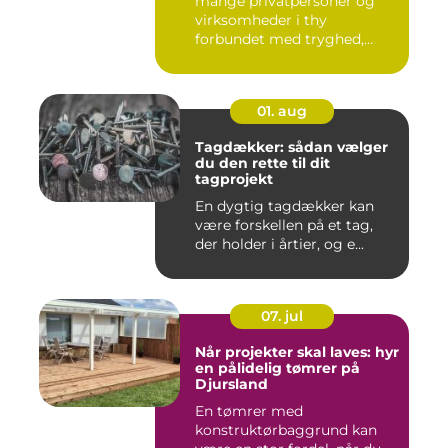
mange privatpersoner og
virksomheder i thy
forbundet med tryghed,
hurtig hjæ...
01. aug
Tagdækker: sådan vælger
du den rette til dit
tagprojekt
En dygtig tagdækker kan
være forskellen på et tag,
der holder i årtier, og e...
07. jul
Når projekter skal laves: hyr
en pålidelig tømrer på
Djursland
En tømrer med
konstruktørbaggrund kan