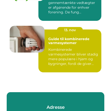
gennemtænkte vedtægter
er afgørende for enhver
forening. De fung...
13. nov
Guide til kombinerede
varmesystemer
Kombinerede
varmesystemer bliver stadig
mere populære i hjem og
bygninger, fordi de giver
flek...
Adresse