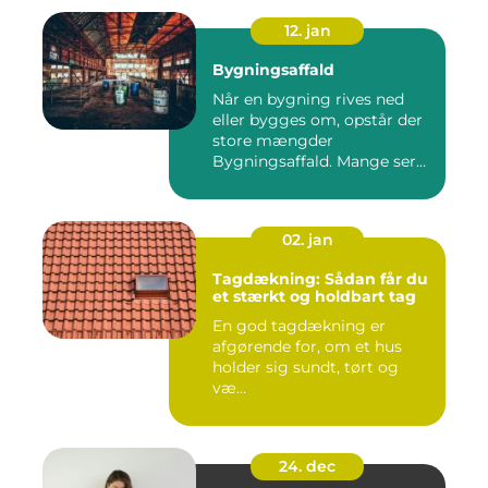
12. jan
Bygningsaffald
Når en bygning rives ned
eller bygges om, opstår der
store mængder
Bygningsaffald. Mange ser
det som...
02. jan
Tagdækning: Sådan får du
et stærkt og holdbart tag
En god tagdækning er
afgørende for, om et hus
holder sig sundt, tørt og
væ...
24. dec