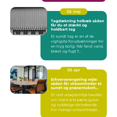
02. maj
Tagdækning holbæk sådan
får du et stærkt og
holdbart tag
Et sundt tag er en af de
vigtigste forudsætninger for
en tryg bolig. Når først vand,
blæst og fugt f...
03. apr
Erhvervsrengøring vejle:
sådan får virksomheder et
sundt og præsentabelt
arbejdsmiljø
Et rent arbejdsmiljø handler
om mere end pæne gulve
og ryddelige skriveborde.
For mange virksomheder...