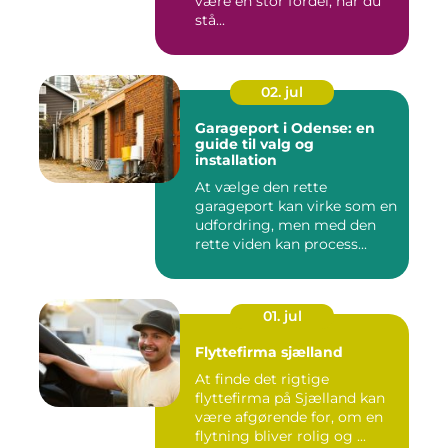
være en stor fordel, når du
stå...
02. jul
Garageport i Odense: en
guide til valg og
installation
At vælge den rette
garageport kan virke som en
udfordring, men med den
rette viden kan process...
01. jul
Flyttefirma sjælland
At finde det rigtige
flyttefirma på Sjælland kan
være afgørende for, om en
flytning bliver rolig og ...