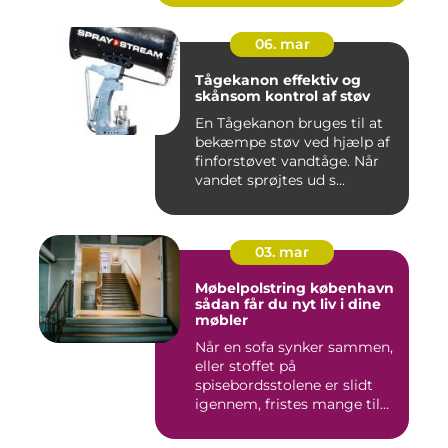
06. mar
Tågekanon effektiv og
skånsom kontrol af støv
En Tågekanon bruges til at
bekæmpe støv ved hjælp af
finforstøvet vandtåge. Når
vandet sprøjtes ud s...
03. mar
Møbelpolstring københavn
sådan får du nyt liv i dine
møbler
Når en sofa synker sammen,
eller stoffet på
spisebordsstolene er slidt
igennem, fristes mange til
ba...