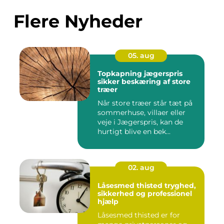
Flere Nyheder
05. aug
Topkapning jægerspris
sikker beskæring af store
træer
Når store træer står tæt på
sommerhuse, villaer eller
veje i Jægerspris, kan de
hurtigt blive en bek...
02. aug
Låsesmed thisted tryghed,
sikkerhed og professionel
hjælp
Låsesmed thisted er for