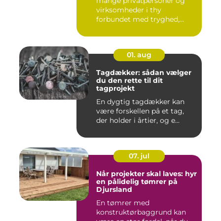
mange privatpersoner og
virksomheder i thy
forbundet med tryghed,
hurtig hjæ...
01. aug
Tagdækker: sådan vælger
du den rette til dit
tagprojekt
En dygtig tagdækker kan
være forskellen på et tag,
der holder i årtier, og e...
07. jul
Når projekter skal laves: hyr
en pålidelig tømrer på
Djursland
En tømrer med
konstruktørbaggrund kan