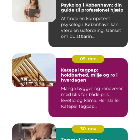
Psykolog i København: din
guide til professionel hjælp
At finde en kompetent
psykolog i København kan
være en udfordring. Uanset
om du st&arin...
09. dec
Katepal tagpap:
holdbarhed, miljø og ro i
hverdagen
Mange bygger og renoverer
med blik for både pris,
levetid og klima. Her skiller
Katepal tagpap...
30. nov