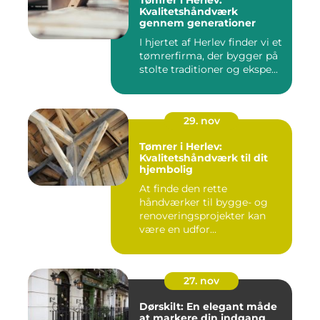
Tømrer i Herlev:
Kvalitetshåndværk
gennem generationer
I hjertet af Herlev finder vi et
tømrerfirma, der bygger på
stolte traditioner og ekspe...
29. nov
Tømrer i Herlev:
Kvalitetshåndværk til dit
hjembolig
At finde den rette
håndværker til bygge- og
renoveringsprojekter kan
være en udfor...
27. nov
Dørskilt: En elegant måde
at markere din indgang