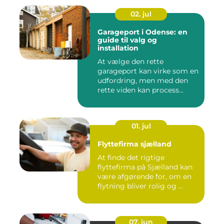
02. jul
Garageport i Odense: en
guide til valg og
installation
At vælge den rette
garageport kan virke som en
udfordring, men med den
rette viden kan process...
01. jul
Flyttefirma sjælland
At finde det rigtige
flyttefirma på Sjælland kan
være afgørende for, om en
flytning bliver rolig og ...
07. jun