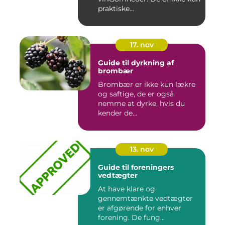
praktiske...
17. nov
Guide til dyrkning af
brombær
Brombær er ikke kun lækre
og saftige, de er også
nemme at dyrke, hvis du
kender de...
13. nov
Guide til foreningers
vedtægter
At have klare og
gennemtænkte vedtægter
er afgørende for enhver
forening. De fung...