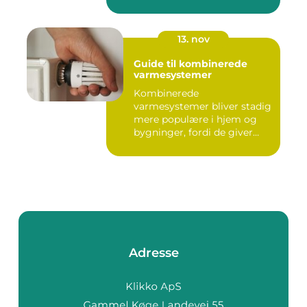
13. nov
Guide til kombinerede
varmesystemer
Kombinerede
varmesystemer bliver stadig
mere populære i hjem og
bygninger, fordi de giver
flek...
Adresse