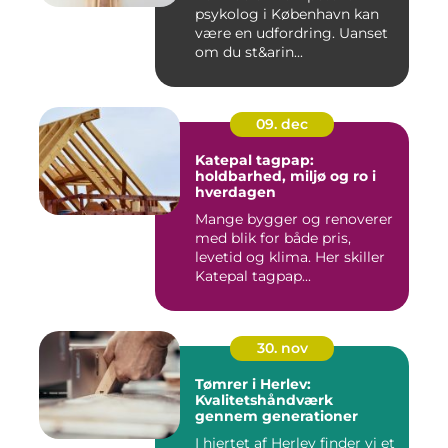
psykolog i København kan
være en udfordring. Uanset
om du st&arin...
09. dec
Katepal tagpap:
holdbarhed, miljø og ro i
hverdagen
Mange bygger og renoverer
med blik for både pris,
levetid og klima. Her skiller
Katepal tagpap...
30. nov
Tømrer i Herlev:
Kvalitetshåndværk
gennem generationer
I hjertet af Herlev finder vi et