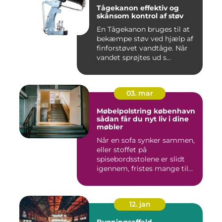
Tågekanon effektiv og
skånsom kontrol af støv
En Tågekanon bruges til at
bekæmpe støv ved hjælp af
finforstøvet vandtåge. Når
vandet sprøjtes ud s...
03. mar
Møbelpolstring københavn
sådan får du nyt liv i dine
møbler
Når en sofa synker sammen,
eller stoffet på
spisebordsstolene er slidt
igennem, fristes mange til
ba...
12. jan