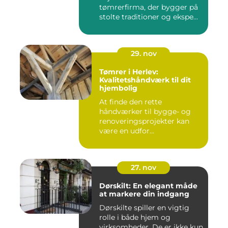
tømrerfirma, der bygger på
stolte traditioner og ekspe...
29. nov
Tømrer i Herlev:
Kvalitetshåndværk til dit
hjembolig
At finde den rette
håndværker til bygge- og
renoveringsprojekter kan
være en udfor...
27. nov
Dørskilt: En elegant måde
at markere din indgang
Dørskilte spiller en vigtig
rolle i både hjem og
virksomheder. De er ikke kun