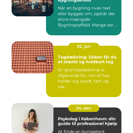
Bygningsaffald
Når en bygning rives ned
eller bygges om, opstår der
store mængder
Bygningsaffald. Mange ser
det som...
02. jan
Tagdækning: Sådan får du
et stærkt og holdbart tag
En god tagdækning er
afgørende for, om et hus
holder sig sundt, tørt og
væ...
24. dec
Psykolog i København: din
guide til professionel hjælp
At finde en kompetent