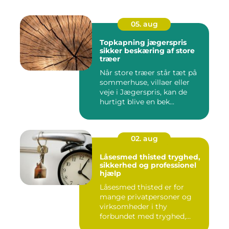
05. aug
Topkapning jægerspris
sikker beskæring af store
træer
Når store træer står tæt på
sommerhuse, villaer eller
veje i Jægerspris, kan de
hurtigt blive en bek...
02. aug
Låsesmed thisted tryghed,
sikkerhed og professionel
hjælp
Låsesmed thisted er for
mange privatpersoner og
virksomheder i thy
forbundet med tryghed,
hurtig hjæ...