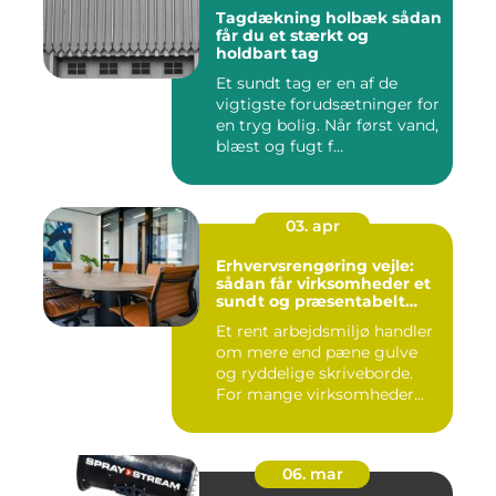
Tagdækning holbæk sådan
får du et stærkt og
holdbart tag
Et sundt tag er en af de
vigtigste forudsætninger for
en tryg bolig. Når først vand,
blæst og fugt f...
03. apr
Erhvervsrengøring vejle:
sådan får virksomheder et
sundt og præsentabelt
arbejdsmiljø
Et rent arbejdsmiljø handler
om mere end pæne gulve
og ryddelige skriveborde.
For mange virksomheder...
06. mar