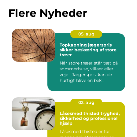
Flere Nyheder
05. aug
Topkapning jægerspris
sikker beskæring af store
træer
Når store træer står tæt på
sommerhuse, villaer eller
veje i Jægerspris, kan de
hurtigt blive en bek...
02. aug
Låsesmed thisted tryghed,
sikkerhed og professionel
hjælp
Låsesmed thisted er for