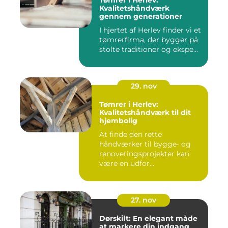
Tømrer i Herlev:
Kvalitetshåndværk
gennem generationer
I hjertet af Herlev finder vi et
tømrerfirma, der bygger på
stolte traditioner og ekspe...
29. nov
Tømrer i Herlev:
Kvalitetshåndværk til dit
hjembolig
At finde den rette
håndværker til bygge- og
renoveringsprojekter kan
være en udfor...
27. nov
Dørskilt: En elegant måde
at markere din indgang