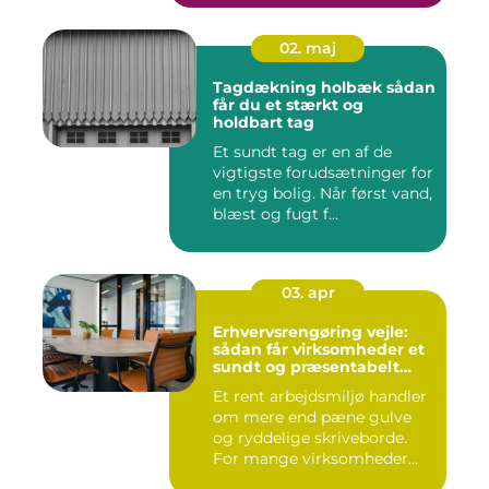
02. maj
Tagdækning holbæk sådan
får du et stærkt og
holdbart tag
Et sundt tag er en af de
vigtigste forudsætninger for
en tryg bolig. Når først vand,
blæst og fugt f...
03. apr
Erhvervsrengøring vejle:
sådan får virksomheder et
sundt og præsentabelt
arbejdsmiljø
Et rent arbejdsmiljø handler
om mere end pæne gulve
og ryddelige skriveborde.
For mange virksomheder...