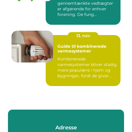
gennemtænkte vedtægter
er afgørende for enhver
forening. De fung...
13. nov
Guide til kombinerede
varmesystemer
Kombinerede
varmesystemer bliver stadig
mere populære i hjem og
bygninger, fordi de giver
flek...
Adresse