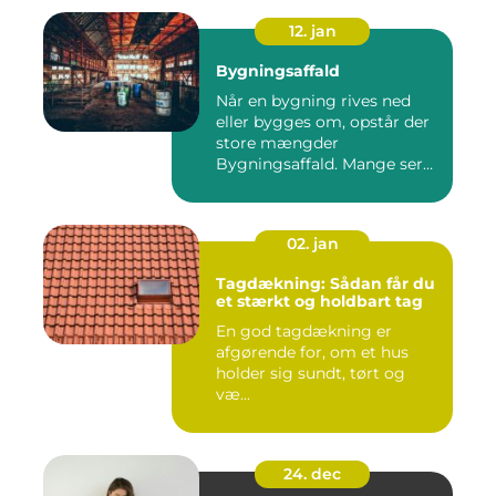
12. jan
Bygningsaffald
Når en bygning rives ned
eller bygges om, opstår der
store mængder
Bygningsaffald. Mange ser
det som...
02. jan
Tagdækning: Sådan får du
et stærkt og holdbart tag
En god tagdækning er
afgørende for, om et hus
holder sig sundt, tørt og
væ...
24. dec