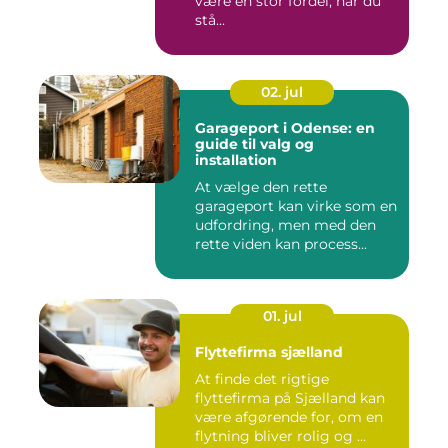
være en stor fordel, når du
stå...
02. jul
Garageport i Odense: en
guide til valg og
installation
At vælge den rette
garageport kan virke som en
udfordring, men med den
rette viden kan process...
01. jul
Flyttefirma sjælland
At finde det rigtige
flyttefirma på Sjælland kan
være afgørende for, om en
flytning bliver rolig og ...