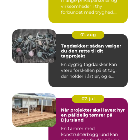
mange privatpersoner og
virksomheder i thy
forbundet med tryghed,
hurtig hjæ...
01. aug
Tagdækker: sådan vælger
du den rette til dit
tagprojekt
En dygtig tagdækker kan
være forskellen på et tag,
der holder i årtier, og e...
07. jul
Når projekter skal laves: hyr
en pålidelig tømrer på
Djursland
En tømrer med
konstruktørbaggrund kan