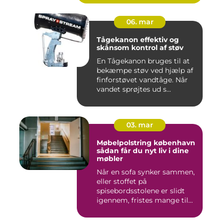
06. mar
Tågekanon effektiv og
skånsom kontrol af støv
En Tågekanon bruges til at
bekæmpe støv ved hjælp af
finforstøvet vandtåge. Når
vandet sprøjtes ud s...
03. mar
Møbelpolstring københavn
sådan får du nyt liv i dine
møbler
Når en sofa synker sammen,
eller stoffet på
spisebordsstolene er slidt
igennem, fristes mange til
ba...