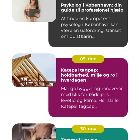
Psykolog i København: din
guide til professionel hjælp
At finde en kompetent
psykolog i København kan
være en udfordring. Uanset
om du st&arin...
09. dec
Katepal tagpap:
holdbarhed, miljø og ro i
hverdagen
Mange bygger og renoverer
med blik for både pris,
levetid og klima. Her skiller
Katepal tagpap...
30. nov