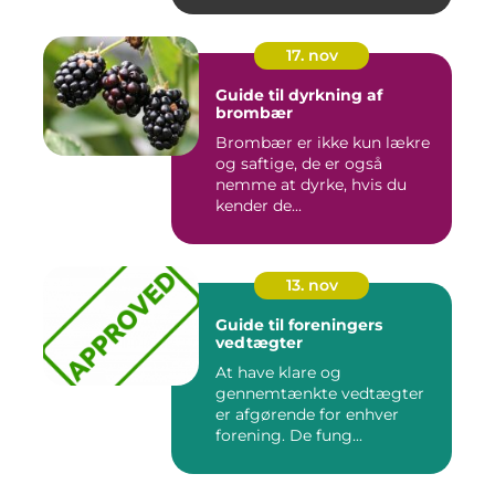
17. nov
Guide til dyrkning af
brombær
Brombær er ikke kun lækre
og saftige, de er også
nemme at dyrke, hvis du
kender de...
13. nov
Guide til foreningers
vedtægter
At have klare og
gennemtænkte vedtægter
er afgørende for enhver
forening. De fung...