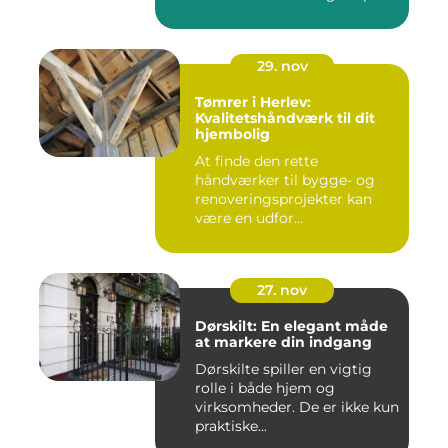
29. nov
Tømrer i Herlev:
Kvalitetshåndværk til dit
hjembolig
At finde den rette
håndværker til bygge- og
renoveringsprojekter kan
være en udfor...
27. nov
Dørskilt: En elegant måde
at markere din indgang
Dørskilte spiller en vigtig
rolle i både hjem og
virksomheder. De er ikke kun
praktiske...