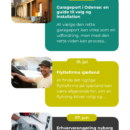
Garageport i Odense: en
guide til valg og
installation
At vælge den rette
garageport kan virke som en
udfordring, men med den
rette viden kan process...
01. jul
Flyttefirma sjælland
At finde det rigtige
flyttefirma på Sjælland kan
være afgørende for, om en
flytning bliver rolig og ...
07. jun
Erhvervsrengøring nyborg