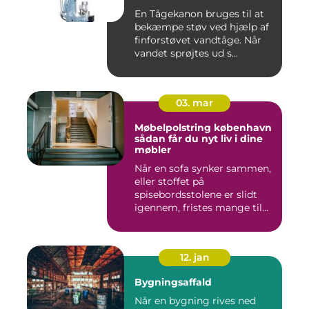
En Tågekanon bruges til at
bekæmpe støv ved hjælp af
finforstøvet vandtåge. Når
vandet sprøjtes ud s...
03. mar
Møbelpolstring københavn
sådan får du nyt liv i dine
møbler
Når en sofa synker sammen,
eller stoffet på
spisebordsstolene er slidt
igennem, fristes mange til
ba...
12. jan
Bygningsaffald
Når en bygning rives ned