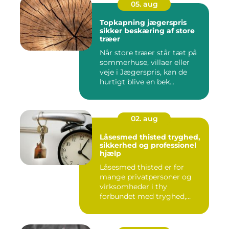
05. aug
Topkapning jægerspris
sikker beskæring af store
træer
Når store træer står tæt på
sommerhuse, villaer eller
veje i Jægerspris, kan de
hurtigt blive en bek...
02. aug
Låsesmed thisted tryghed,
sikkerhed og professionel
hjælp
Låsesmed thisted er for
mange privatpersoner og
virksomheder i thy
forbundet med tryghed,
hurtig hjæ...