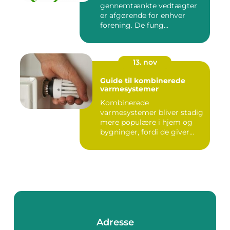
gennemtænkte vedtægter
er afgørende for enhver
forening. De fung...
13. nov
Guide til kombinerede
varmesystemer
Kombinerede
varmesystemer bliver stadig
mere populære i hjem og
bygninger, fordi de giver
flek...
Adresse