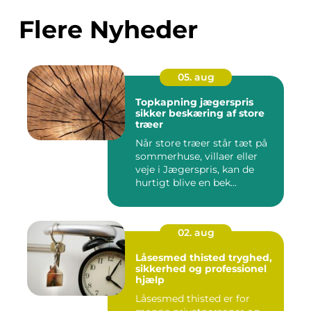
Flere Nyheder
05. aug
Topkapning jægerspris
sikker beskæring af store
træer
Når store træer står tæt på
sommerhuse, villaer eller
veje i Jægerspris, kan de
hurtigt blive en bek...
02. aug
Låsesmed thisted tryghed,
sikkerhed og professionel
hjælp
Låsesmed thisted er for