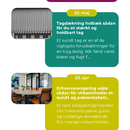
02. maj
Tagdækning holbæk sådan
får du et stærkt og
holdbart tag
Et sundt tag er en af de
vigtigste forudsætninger for
en tryg bolig. Når først vand,
blæst og fugt f...
03. apr
Erhvervsrengøring vejle:
sådan får virksomheder et
sundt og præsentabelt
arbejdsmiljø
Et rent arbejdsmiljø handler
om mere end pæne gulve
og ryddelige skriveborde.
For mange virksomheder...