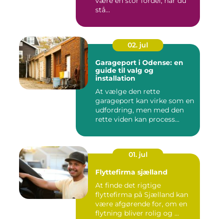
være en stor fordel, når du
stå...
02. jul
Garageport i Odense: en
guide til valg og
installation
At vælge den rette
garageport kan virke som en
udfordring, men med den
rette viden kan process...
01. jul
Flyttefirma sjælland
At finde det rigtige
flyttefirma på Sjælland kan
være afgørende for, om en
flytning bliver rolig og ...