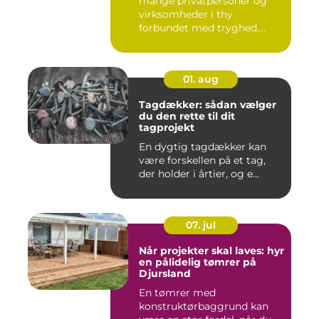
mange privatpersoner og
virksomheder i thy
forbundet med tryghed,
hurtig hjæ...
01. aug
Tagdækker: sådan vælger
du den rette til dit
tagprojekt
En dygtig tagdækker kan
være forskellen på et tag,
der holder i årtier, og e...
07. jul
Når projekter skal laves: hyr
en pålidelig tømrer på
Djursland
En tømrer med
konstruktørbaggrund kan