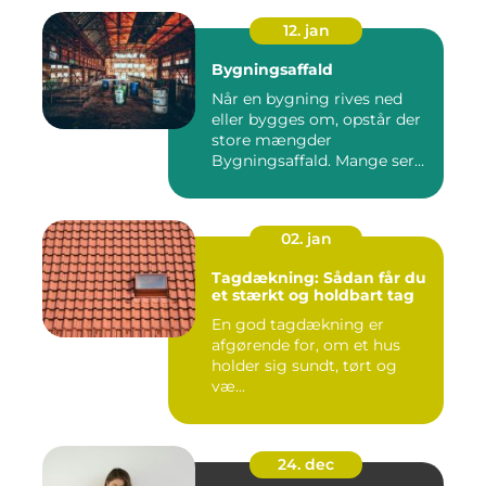
12. jan
Bygningsaffald
Når en bygning rives ned
eller bygges om, opstår der
store mængder
Bygningsaffald. Mange ser
det som...
02. jan
Tagdækning: Sådan får du
et stærkt og holdbart tag
En god tagdækning er
afgørende for, om et hus
holder sig sundt, tørt og
væ...
24. dec