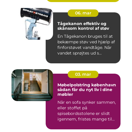
06. mar
Tågekanon effektiv og
skånsom kontrol af støv
En Tågekanon bruges til at
bekæmpe støv ved hjælp af
finforstøvet vandtåge. Når
vandet sprøjtes ud s...
03. mar
Møbelpolstring københavn
sådan får du nyt liv i dine
møbler
Når en sofa synker sammen,
eller stoffet på
spisebordsstolene er slidt
igennem, fristes mange til
ba...