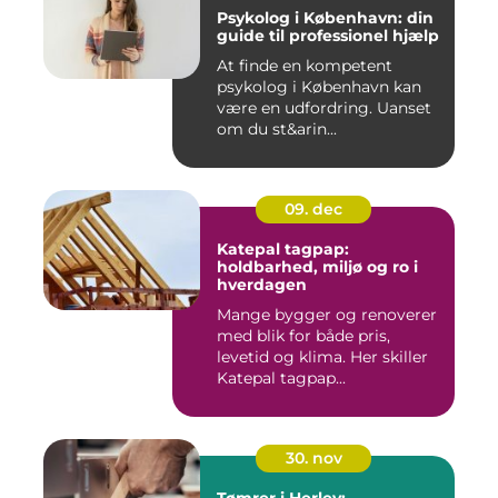
Psykolog i København: din
guide til professionel hjælp
At finde en kompetent
psykolog i København kan
være en udfordring. Uanset
om du st&arin...
09. dec
Katepal tagpap:
holdbarhed, miljø og ro i
hverdagen
Mange bygger og renoverer
med blik for både pris,
levetid og klima. Her skiller
Katepal tagpap...
30. nov