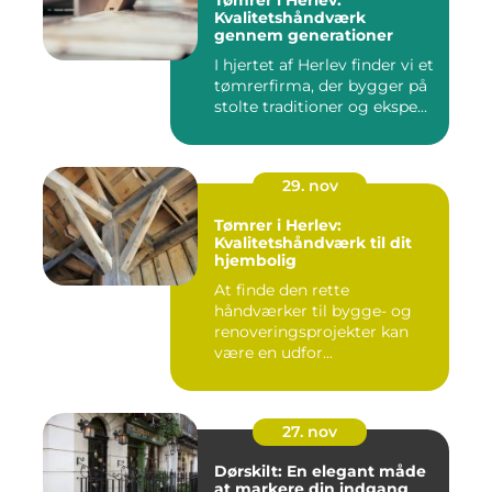
Tømrer i Herlev:
Kvalitetshåndværk
gennem generationer
I hjertet af Herlev finder vi et
tømrerfirma, der bygger på
stolte traditioner og ekspe...
29. nov
Tømrer i Herlev:
Kvalitetshåndværk til dit
hjembolig
At finde den rette
håndværker til bygge- og
renoveringsprojekter kan
være en udfor...
27. nov
Dørskilt: En elegant måde
at markere din indgang