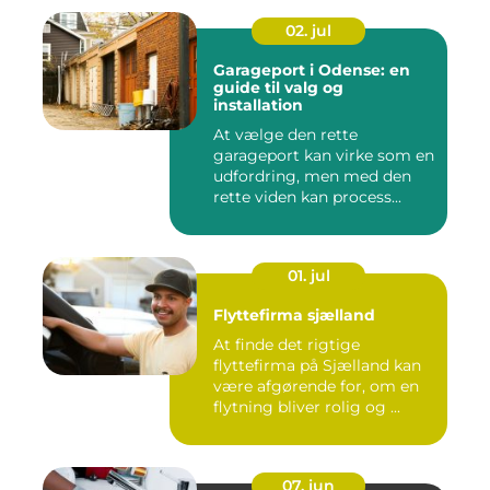
02. jul
Garageport i Odense: en
guide til valg og
installation
At vælge den rette
garageport kan virke som en
udfordring, men med den
rette viden kan process...
01. jul
Flyttefirma sjælland
At finde det rigtige
flyttefirma på Sjælland kan
være afgørende for, om en
flytning bliver rolig og ...
07. jun