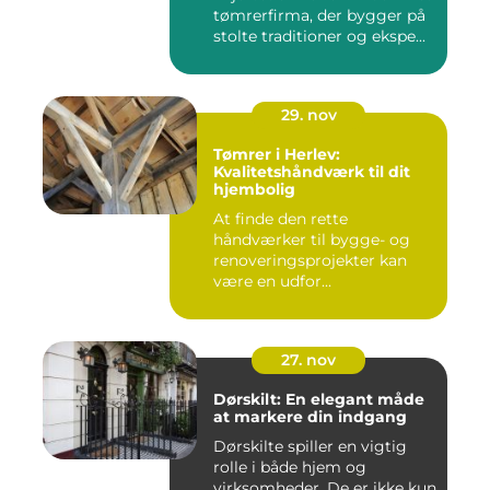
tømrerfirma, der bygger på
stolte traditioner og ekspe...
29. nov
Tømrer i Herlev:
Kvalitetshåndværk til dit
hjembolig
At finde den rette
håndværker til bygge- og
renoveringsprojekter kan
være en udfor...
27. nov
Dørskilt: En elegant måde
at markere din indgang
Dørskilte spiller en vigtig
rolle i både hjem og
virksomheder. De er ikke kun