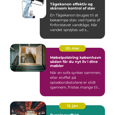
Tågekanon effektiv og
skånsom kontrol af støv
En Tågekanon bruges til at
bekæmpe støv ved hjælp af
finforstøvet vandtåge. Når
vandet sprøjtes ud s...
03. mar
Møbelpolstring københavn
sådan får du nyt liv i dine
møbler
Når en sofa synker sammen,
eller stoffet på
spisebordsstolene er slidt
igennem, fristes mange til
ba...
12. jan