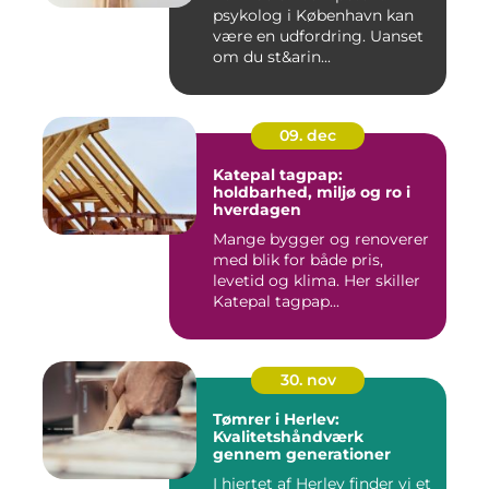
psykolog i København kan
være en udfordring. Uanset
om du st&arin...
09. dec
Katepal tagpap:
holdbarhed, miljø og ro i
hverdagen
Mange bygger og renoverer
med blik for både pris,
levetid og klima. Her skiller
Katepal tagpap...
30. nov
Tømrer i Herlev:
Kvalitetshåndværk
gennem generationer
I hjertet af Herlev finder vi et