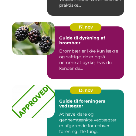
praktiske...
17. nov
Guide til dyrkning af
brombær
Brombær er ikke kun lækre
og saftige, de er også
nemme at dyrke, hvis du
kender de...
13. nov
Guide til foreningers
vedtægter
At have klare og
gennemtænkte vedtægter
er afgørende for enhver
forening. De fung...