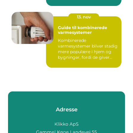
13. nov
Guide til kombinerede
varmesystemer
Kombinerede
varmesystemer bliver stadig
mere populære i hjem og
bygninger, fordi de giver
flek...
Adresse