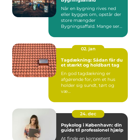
Bygningsaffald
Når en bygning rives ned
eller bygges om, opstår der
store mængder
Bygningsaffald. Mange ser
det som...
02. jan
Tagdækning: Sådan får du
et stærkt og holdbart tag
En god tagdækning er
afgørende for, om et hus
holder sig sundt, tørt og
væ...
24. dec
Psykolog i København: din
guide til professionel hjælp
At finde en kompetent