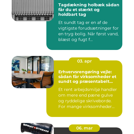
Tagdækning holbæk sådan
får du et stærkt og
holdbart tag
Et sundt tag er en af de
vigtigste forudsætninger for
en tryg bolig. Når først vand,
blæst og fugt f...
03. apr
Erhvervsrengøring vejle:
sådan får virksomheder et
sundt og præsentabelt
arbejdsmiljø
Et rent arbejdsmiljø handler
om mere end pæne gulve
og ryddelige skriveborde.
For mange virksomheder...
06. mar