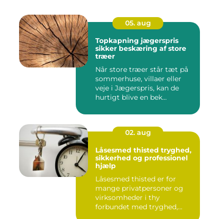
05. aug
Topkapning jægerspris
sikker beskæring af store
træer
Når store træer står tæt på
sommerhuse, villaer eller
veje i Jægerspris, kan de
hurtigt blive en bek...
02. aug
Låsesmed thisted tryghed,
sikkerhed og professionel
hjælp
Låsesmed thisted er for
mange privatpersoner og
virksomheder i thy
forbundet med tryghed,
hurtig hjæ...