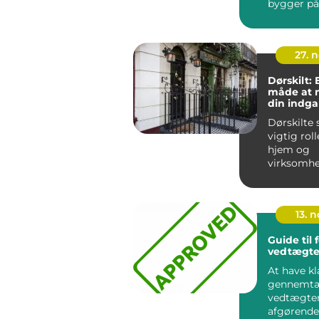
bygger på
traditioner
27. 
Dørskilt:
måde at 
din indg
Dørskilte 
vigtig roll
hjem og
virksomhe
ikke kun pr
13. 
Guide til 
vedtægte
At have kl
gennemt
vedtægter
afgørende