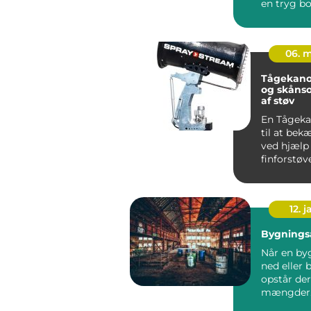
en tryg bo
først vand
fugt f...
06. 
Tågekanon effe
og skåns
af støv
En Tågeka
til at be
ved hjælp 
finforstøv
Når vande
ud s...
12. j
Bygningsa
Når en by
ned eller
opstår der
mængder
Bygningsa