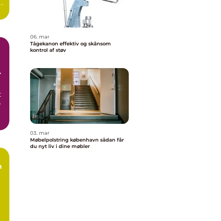
e.
06. mar
Tågekanon effektiv og skånsom
kontrol af støv
t
e
03. mar
Møbelpolstring københavn sådan får
du nyt liv i dine møbler
n