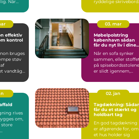
lig. Når
ryddelige skrivebord
, blæst og
For mange
virksomheder...
mar
03. mar
ktiv
Møbelpolstring
om kontrol
københavn sådan
får du nyt liv i dine
møbler
non bruges
Når en sofa synker
kæmpe støv
sammen, eller stoffe
af
på spisebordsstolen
et vandtåge.
er slidt igennem,
t sprøjtes
fristes mange til ba...
an
02. jan
ffald
Tagdækning: Såda
får du et stærkt og
gning rives
holdbart tag
 bygges om,
En god tagdækning
 store
er afgørende for, om
et hus holder sig
ffald.