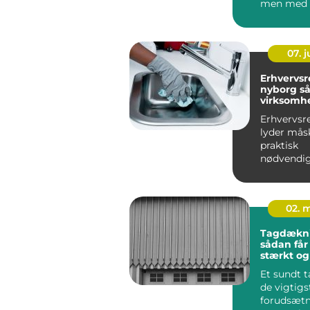
men med d
viden kan 
07. 
Erhvervs
nyborg sådan får din
virksomh
af hverd
Erhvervsr
lyder mås
praktisk
nødvendi
for mang
virksomhe
Nyborg er 
02. 
Tagdækn
sådan får
stærkt og
tag
Et sundt t
de vigtigs
forudsætn