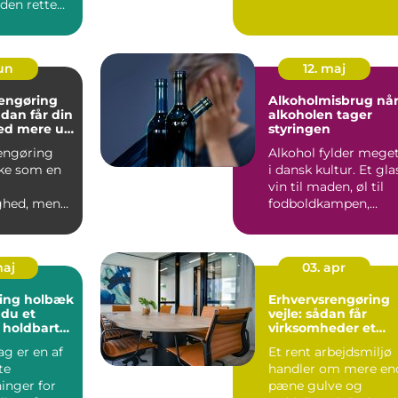
en rette
og ...
process...
jun
12. maj
rengøring
Alkoholmisbrug når
alkoholen tager
ed mere ud
styringen
agen
engøring
Alkohol fylder mege
ke som en
i dansk kultur. Et gla
vin til maden, øl til
ghed, men
fodboldkampen,
e
fredagsbar med kol...
der i
d...
maj
03. apr
ing holbæk
Erhvervsrengøring
 du et
vejle: sådan får
 holdbart
virksomheder et
sundt og
ag er en af
Et rent arbejdsmiljø
præsentabelt
te
handler om mere en
arbejdsmiljø
inger for
pæne gulve og