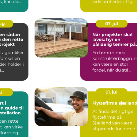
s, kan de
virksomheder i thy
ve en bek...
forbundet med
tryghed, hurtig hjæ..
aug
07. jul
r: sådan
Når projekter skal
 den rette
laves: hyr en
gprojekt
pålidelig tømrer på
Djursland
 tagdækker
En tømrer med
forskellen
konstruktørbaggrun
der holder i
kan være en stor
...
fordel, når du stå...
ul
01. jul
t i
Flyttefirma sjællan
n guide til
At finde det rigtige
stallation
flyttefirma på
den rette
Sjælland kan være
t kan virke
afgørende for, om e
fordring,
flytning bliver rolig