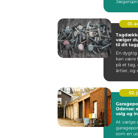
Jægerspri
hurtigt bli
01. 
Tagdække
vælger du
til dit ta
En dygtig
kan være 
på et tag, 
årtier, og e
02. j
Garagepor
Odense: e
valg og in
At vælge 
garagepor
som en ud