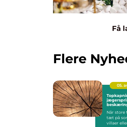
Få l
Flere Nyhe
05. 
Topkapni
jægerspris sikk
beskæring
træer
Når store 
tæt på s
villaer elle