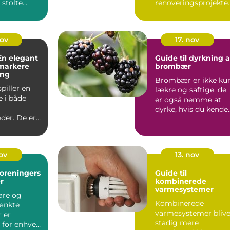
 stolte
renoveringsprojekte
 og ekspe...
kan være en udfor...
nov
17. nov
 En elegant
Guide til dyrkning a
markere
brombær
ang
Brombær er ikke ku
spiller en
lækre og saftige, de
e i både
er også nemme at
dyrke, hvis du kende
der. De er
de...
aktiske...
nov
13. nov
foreningers
Guide til
r
kombinerede
varmesystemer
are og
Kombinerede
ænkte
varmesystemer blive
 er
stadig mere
 for enhver