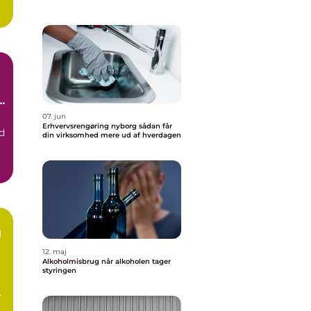
.
07. jun
Erhvervsrengøring nyborg sådan får
d
din virksomhed mere ud af hverdagen
d
12. maj
Alkoholmisbrug når alkoholen tager
styringen
n