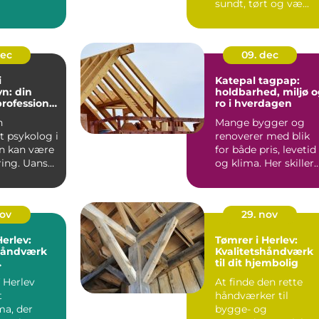
sundt, tørt og væ...
det som...
dec
09. dec
i
Katepal tagpap:
n: din
holdbarhed, miljø 
professionel
ro i hverdagen
n
Mange bygger og
 psykolog i
renoverer med blik
n kan være
for både pris, levetid
ring. Uanset
og klima. Her skiller
rin...
Katepal tagpap...
nov
29. nov
Herlev:
Tømrer i Herlev:
shåndværk
Kvalitetshåndværk
til dit hjembolig
ner
f Herlev
At finde den rette
t
håndværker til
ma, der
bygge- og