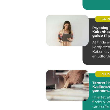
Mange ser 
24. 
Psykolog 
Københav
guide til 
hjælp
At finde e
kompetent
Københav
en udford
om du st&a
30. 
Tømrer i 
Kvalitet
gennem
generatio
I hjertet a
finder vi e
tømrerfir