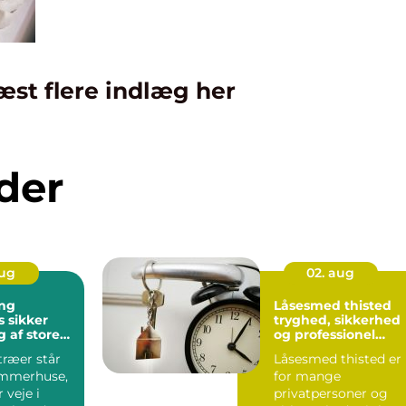
æst flere indlæg her
der
aug
02. aug
ng
Låsesmed thisted
er
tryghed, sikkerhed
 af store
og professionel
hjælp
træer står
Låsesmed thisted er
ommerhuse,
for mange
r veje i
privatpersoner og