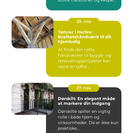
stolte traditioner og ekspe...
29. nov
Tømrer i Herlev:
Kvalitetshåndværk til dit
hjembolig
At finde den rette
håndværker til bygge- og
renoveringsprojekter kan
være en udfor...
27. nov
Dørskilt: En elegant måde
at markere din indgang
Dørskilte spiller en vigtig
rolle i både hjem og
virksomheder. De er ikke kun
praktiske...