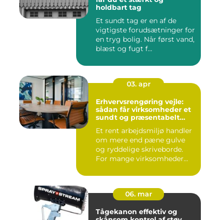
holdbart tag
Et sundt tag er en af de
vigtigste forudsætninger for
en tryg bolig. Når først vand,
blæst og fugt f...
03. apr
Erhvervsrengøring vejle:
sådan får virksomheder et
sundt og præsentabelt
arbejdsmiljø
Et rent arbejdsmiljø handler
om mere end pæne gulve
og ryddelige skriveborde.
For mange virksomheder...
06. mar
Tågekanon effektiv og
skånsom kontrol af støv