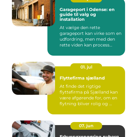
Garageport i Odense: en
guide til valg og
installation
At vælge den rette
garageport kan virke som en
udfordring, men med den
rette viden kan process...
01. jul
Flyttefirma sjælland
At finde det rigtige
flyttefirma på Sjælland kan
være afgørende for, om en
flytning bliver rolig og ...
07. jun
Erhvervsrengøring nyborg