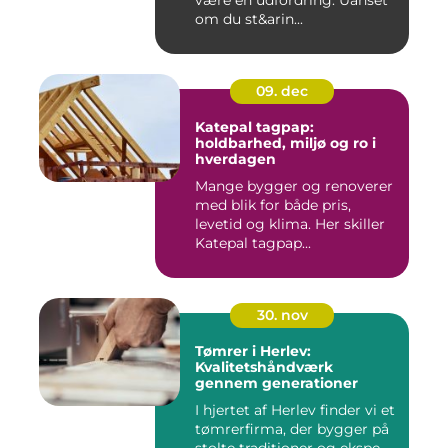
være en udfordring. Uanset
om du st&arin...
09. dec
Katepal tagpap:
holdbarhed, miljø og ro i
hverdagen
Mange bygger og renoverer
med blik for både pris,
levetid og klima. Her skiller
Katepal tagpap...
30. nov
Tømrer i Herlev:
Kvalitetshåndværk
gennem generationer
I hjertet af Herlev finder vi et
tømrerfirma, der bygger på