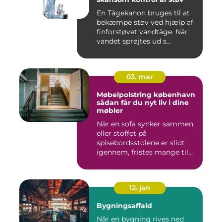
En Tågekanon bruges til at
bekæmpe støv ved hjælp af
finforstøvet vandtåge. Når
vandet sprøjtes ud s...
03. mar
Møbelpolstring københavn
sådan får du nyt liv i dine
møbler
Når en sofa synker sammen,
eller stoffet på
spisebordsstolene er slidt
igennem, fristes mange til
ba...
12. jan
Bygningsaffald
Når en bygning rives ned