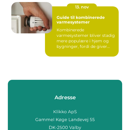
13. nov
Guide til kombinerede
varmesystemer
Kombinerede
varmesystemer bliver stadig
mere populære i hjem og
bygninger, fordi de giver
flek...
Adresse