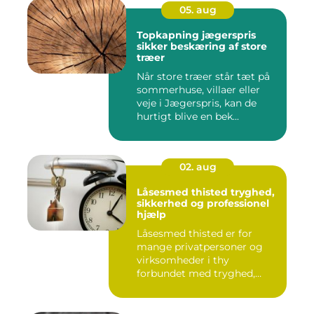
05. aug
Topkapning jægerspris
sikker beskæring af store
træer
Når store træer står tæt på
sommerhuse, villaer eller
veje i Jægerspris, kan de
hurtigt blive en bek...
02. aug
Låsesmed thisted tryghed,
sikkerhed og professionel
hjælp
Låsesmed thisted er for
mange privatpersoner og
virksomheder i thy
forbundet med tryghed,
hurtig hjæ...