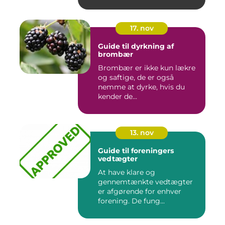
17. nov
Guide til dyrkning af
brombær
Brombær er ikke kun lækre
og saftige, de er også
nemme at dyrke, hvis du
kender de...
13. nov
Guide til foreningers
vedtægter
At have klare og
gennemtænkte vedtægter
er afgørende for enhver
forening. De fung...