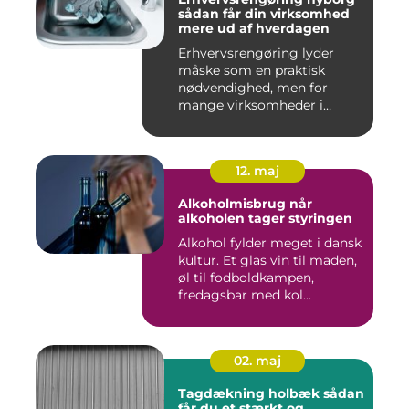
sådan får din virksomhed
mere ud af hverdagen
Erhvervsrengøring lyder
måske som en praktisk
nødvendighed, men for
mange virksomheder i
Nyborg er d...
12. maj
Alkoholmisbrug når
alkoholen tager styringen
Alkohol fylder meget i dansk
kultur. Et glas vin til maden,
øl til fodboldkampen,
fredagsbar med kol...
02. maj
Tagdækning holbæk sådan
får du et stærkt og