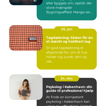
eller bygges om, opstår der
store mængder
Bygningsaffald. Mange ser
det som...
02. jan
Tagdækning: Sådan får du
et stærkt og holdbart tag
En god tagdækning er
afgørende for, om et hus
holder sig sundt, tørt og
væ...
24. dec
Psykolog i København: din
guide til professionel hjælp
At finde en kompetent
psykolog i København kan