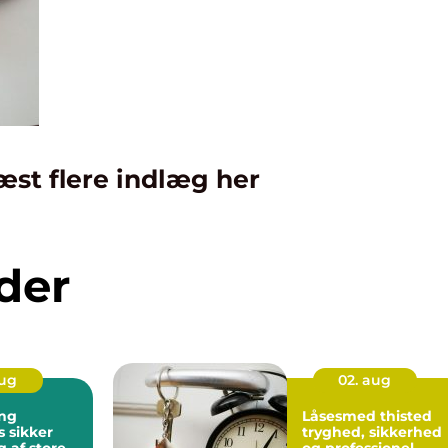
æst flere indlæg her
der
aug
02. aug
ng
Låsesmed thisted
er
tryghed, sikkerhed
 af store
og professionel