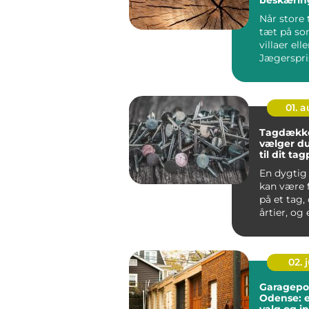
træer
Når store 
tæt på s
villaer elle
Jægerspri
hurtigt bli
01. 
Tagdække
vælger du
til dit ta
En dygtig
kan være 
på et tag, 
årtier, og e
02. j
Garagepor
Odense: e
valg og in