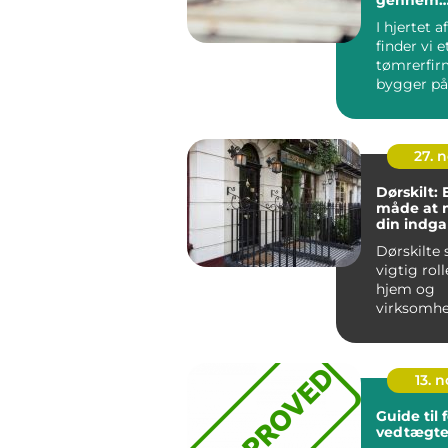
generatio
I hjertet a
finder vi e
tømrerfir
bygger på
traditioner
27. 
Dørskilt:
måde at 
din indg
Dørskilte 
vigtig roll
hjem og
virksomhe
ikke kun pr
13. 
Guide til 
vedtægte