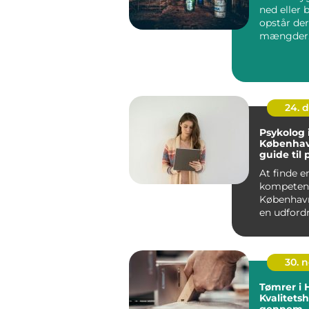
ned eller
opstår der
mængder
Bygningsa
Mange ser 
24. 
Psykolog 
Københav
guide til 
hjælp
At finde e
kompetent
Københav
en udford
om du st&a
30. 
Tømrer i 
Kvalitet
gennem