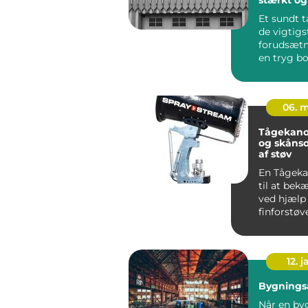
tag
Et sundt t
de vigtigs
forudsætn
en tryg bo
først vand
fugt f...
06. 
Tågekanon effe
og skåns
af støv
En Tågeka
til at be
ved hjælp 
finforstøv
Når vande
ud s...
12. j
Bygningsa
Når en by