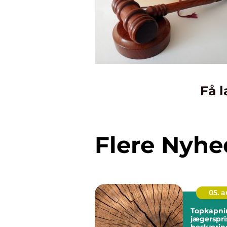
Få l
Flere Nyhe
05. 
Topkapni
jægerspris sikk
beskæring