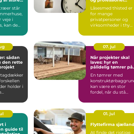
hjælp
træer står
Låsesmed thisted er
ommerhuse,
for mange
r veje i
privatpersoner og
s, kan de
virksomheder i thy
ve en bek...
forbundet med
tryghed, hurtig hjæ..
aug
07. jul
r: sådan
Når projekter skal
 den rette
laves: hyr en
gprojekt
pålidelig tømrer på
Djursland
 tagdækker
En tømrer med
forskellen
konstruktørbaggrun
der holder i
kan være en stor
...
fordel, når du stå...
ul
01. jul
t i
Flyttefirma sjællan
n guide til
At finde det rigtige
stallation