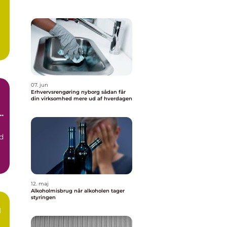
.
07. jun
Erhvervsrengøring nyborg sådan får
din virksomhed mere ud af hverdagen
d
12. maj
Alkoholmisbrug når alkoholen tager
styringen
d