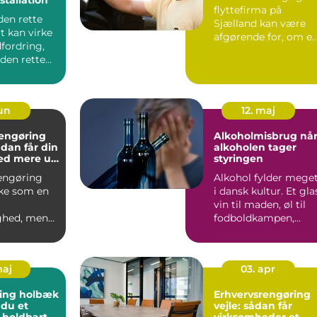
flyttefirma på
den rette
Sjælland kan være
t kan virke
afgørende for, om e
fordring,
flytning bliver rolig
en rette
og ...
process...
jun
12. maj
rengøring
Alkoholmisbrug når
alkoholen tager
ed mere ud
styringen
agen
engøring
Alkohol fylder mege
ke som en
i dansk kultur. Et gla
vin til maden, øl til
ghed, men
fodboldkampen,
e
fredagsbar med kol...
der i
d...
maj
03. apr
ing holbæk
Erhvervsrengøring
 du et
vejle: sådan får
 holdbart
virksomheder et