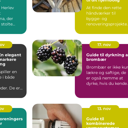
ner
f Herlev
At finde den rette
t
håndværker til
ma, der
bygge- og
 stolte
renoveringsprojekte
 og ekspe...
kan være en udfor...
nov
17. nov
 En elegant
Guide til dyrkning a
markere
brombær
ang
Brombær er ikke ku
spiller en
lækre og saftige, de
e i både
er også nemme at
dyrke, hvis du kende
der. De er
de...
aktiske...
nov
13. nov
foreningers
Guide til
r
kombinerede
varmesystemer