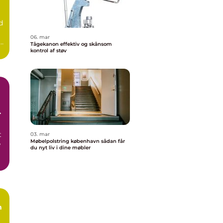
d
06. mar
e.
Tågekanon effektiv og skånsom
kontrol af støv
t
03. mar
Møbelpolstring københavn sådan får
e
du nyt liv i dine møbler
n