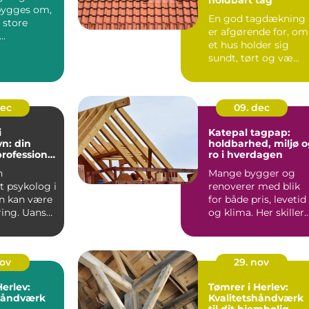
 bygges om,
En god tagdækning
 store
er afgørende for, om
et hus holder sig
ffald.
sundt, tørt og væ...
det som...
dec
09. dec
i
Katepal tagpap:
n: din
holdbarhed, miljø 
professionel
ro i hverdagen
n
Mange bygger og
 psykolog i
renoverer med blik
n kan være
for både pris, levetid
ring. Uanset
og klima. Her skiller
rin...
Katepal tagpap...
nov
29. nov
Herlev:
Tømrer i Herlev:
shåndværk
Kvalitetshåndværk
til dit hjembolig