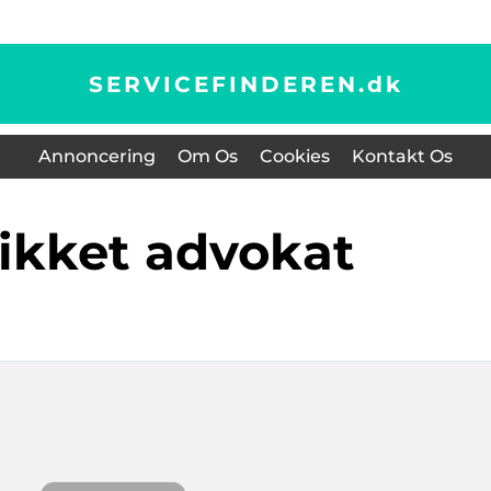
SERVICEFINDEREN.
dk
Annoncering
Om Os
Cookies
Kontakt Os
kikket advokat