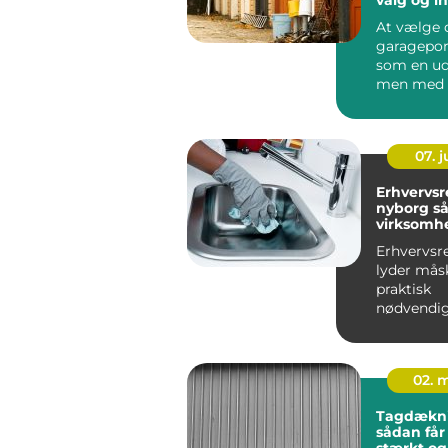
At vælge 
garagepor
som en ud
men med d
viden kan 
07. 
Erhvervs
nyborg sådan får din
virksomh
af hverd
Erhvervsr
lyder mås
praktisk
nødvendi
for mang
virksomhe
Nyborg er 
02. 
Tagdækn
sådan får
stærkt og