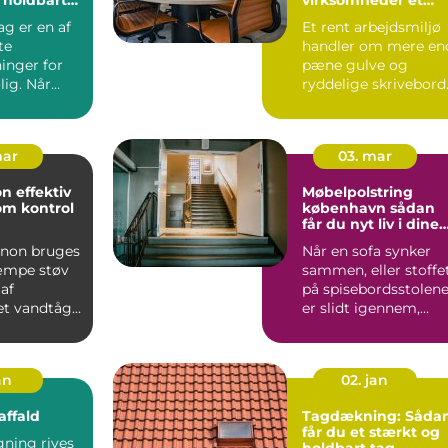
sundt og
ag er en af
Et rent arbejdsmiljø
præsentabelt
te
handler om mere en
arbejdsmiljø
inger for
pæne gulve og
lig. Når
ryddelige skrivebord
, blæst og
For mange
virksomheder...
mar
03. mar
ktiv
Møbelpolstring
om kontrol
københavn sådan
får du nyt liv i dine
møbler
non bruges
Når en sofa synker
kæmpe støv
sammen, eller stoffe
af
på spisebordsstolen
et vandtåge.
er slidt igennem,
t sprøjtes
fristes mange til ba...
an
02. jan
ffald
Tagdækning: Såda
får du et stærkt og
gning rives
holdbart tag