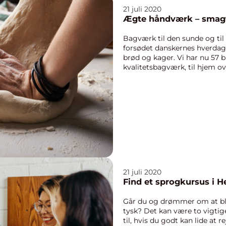
21 juli 2020
Ægte håndværk – smag
Bagværk til den sunde og til
forsødet danskernes hverdag,
brød og kager. Vi har nu 57 b
kvalitetsbagværk, til hjem ov
fokus på a...
21 juli 2020
Find et sprogkursus i H
Går du og drømmer om at blive
tysk? Det kan være to vigtig
til, hvis du godt kan lide at r