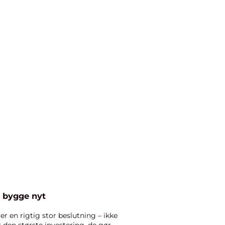
 bygge nyt
er en rigtig stor beslutning – ikke
 den største investering, de gør