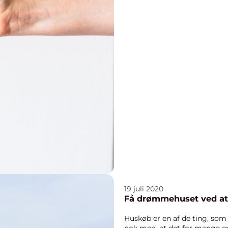
19 juli 2020
Få drømmehuset ved at
Huskøb er en af de ting, som 
nok med, at det for mange er