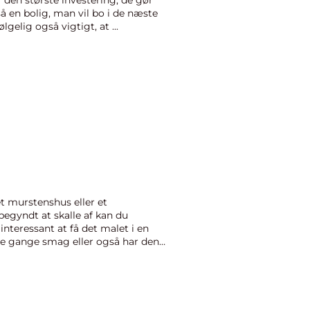
så en bolig, man vil bo i de næste
gelig også vigtigt, at ...
et murstenshus eller et
gyndt at skalle af kan du
nteressant at få det malet i en
gle gange smag eller også har den