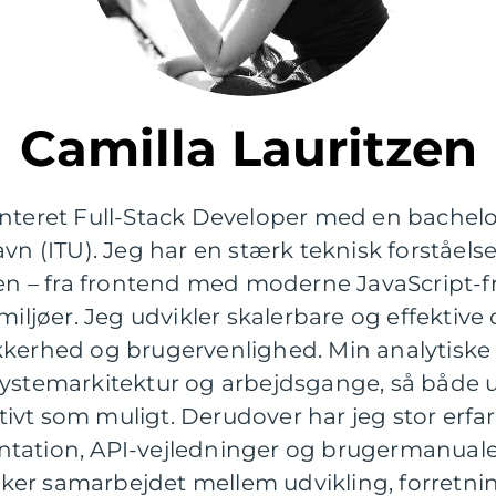
Camilla Lauritzen
nteret Full-Stack Developer med en bachelor
vn (ITU). Jeg har en stærk teknisk forståels
k’en – fra frontend med moderne JavaScript-
miljøer. Jeg udvikler skalerbare og effektive
kerhed og brugervenlighed. Min analytiske ti
systemarkitektur og arbejdsgange, så både u
ektivt som muligt. Derudover har jeg stor erf
tation, API-vejledninger og brugermanualer
er samarbejdet mellem udvikling, forretni