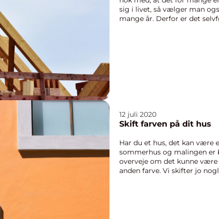
sig i livet, så vælger man og
mange år. Derfor er det selvføl
12 juli 2020
Skift farven på dit hus
Har du et hus, det kan være 
sommerhus og malingen er be
overveje om det kunne være i
anden farve. Vi skifter jo no
tidligere ejer måske v...