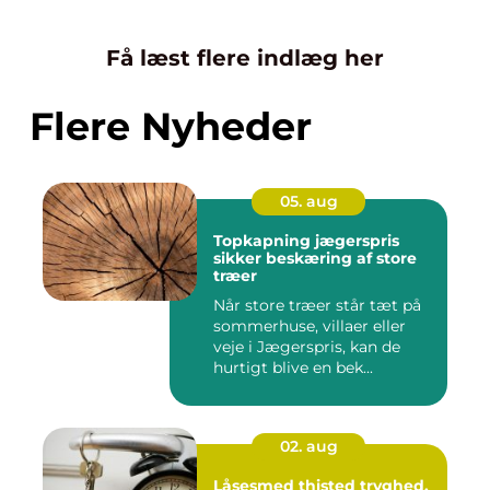
Få læst flere indlæg her
Flere Nyheder
05. aug
Topkapning jægerspris
sikker beskæring af store
træer
Når store træer står tæt på
sommerhuse, villaer eller
veje i Jægerspris, kan de
hurtigt blive en bek...
02. aug
Låsesmed thisted tryghed,