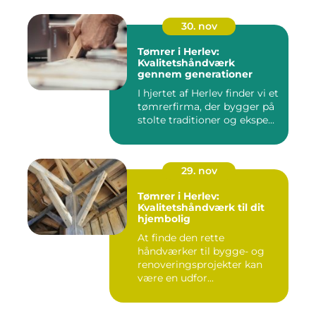
30. nov
Tømrer i Herlev:
Kvalitetshåndværk
gennem generationer
I hjertet af Herlev finder vi et
tømrerfirma, der bygger på
stolte traditioner og ekspe...
29. nov
Tømrer i Herlev:
Kvalitetshåndværk til dit
hjembolig
At finde den rette
håndværker til bygge- og
renoveringsprojekter kan
være en udfor...