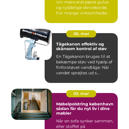
om mere end pæne gulve
og ryddelige skriveborde.
For mange virksomheder...
06. mar
Tågekanon effektiv og
skånsom kontrol af støv
En Tågekanon bruges til at
bekæmpe støv ved hjælp af
finforstøvet vandtåge. Når
vandet sprøjtes ud s...
03. mar
Møbelpolstring københavn
sådan får du nyt liv i dine
møbler
Når en sofa synker sammen,
eller stoffet på