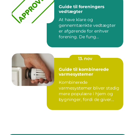
Guide til foreningers
vedtægter
At have klare og
gennemtænkte vedtægter
er afgørende for enhver
forening. De fung...
13. nov
Guide til kombinerede
varmesystemer
Kombinerede
varmesystemer bliver stadig
mere populære i hjem og
bygninger, fordi de giver
flek...