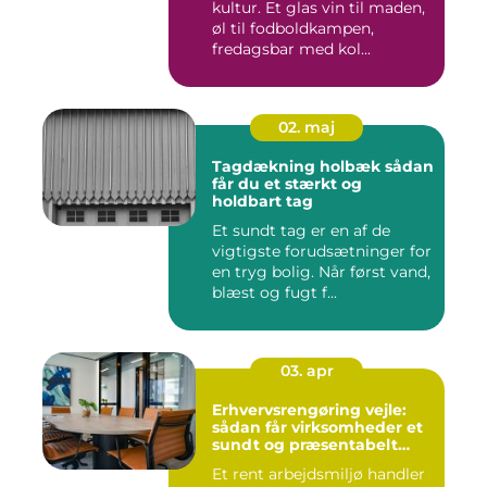
kultur. Et glas vin til maden,
øl til fodboldkampen,
fredagsbar med kol...
02. maj
Tagdækning holbæk sådan
får du et stærkt og
holdbart tag
Et sundt tag er en af de
vigtigste forudsætninger for
en tryg bolig. Når først vand,
blæst og fugt f...
03. apr
Erhvervsrengøring vejle:
sådan får virksomheder et
sundt og præsentabelt
arbejdsmiljø
Et rent arbejdsmiljø handler