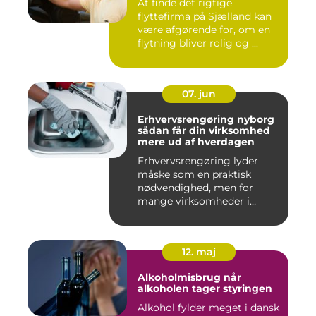
At finde det rigtige
flyttefirma på Sjælland kan
være afgørende for, om en
flytning bliver rolig og ...
07. jun
Erhvervsrengøring nyborg
sådan får din virksomhed
mere ud af hverdagen
Erhvervsrengøring lyder
måske som en praktisk
nødvendighed, men for
mange virksomheder i
Nyborg er d...
12. maj
Alkoholmisbrug når
alkoholen tager styringen
Alkohol fylder meget i dansk