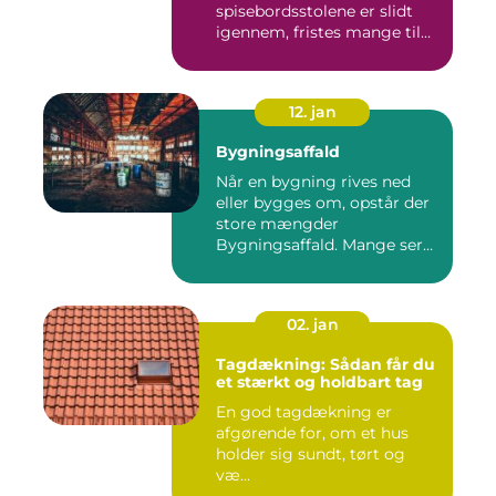
spisebordsstolene er slidt
igennem, fristes mange til
ba...
12. jan
Bygningsaffald
Når en bygning rives ned
eller bygges om, opstår der
store mængder
Bygningsaffald. Mange ser
det som...
02. jan
Tagdækning: Sådan får du
et stærkt og holdbart tag
En god tagdækning er
afgørende for, om et hus
holder sig sundt, tørt og
væ...