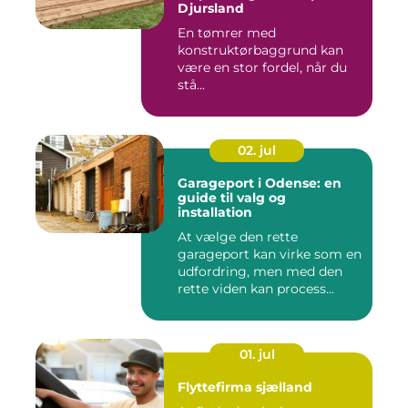
Djursland
En tømrer med
konstruktørbaggrund kan
være en stor fordel, når du
stå...
02. jul
Garageport i Odense: en
guide til valg og
installation
At vælge den rette
garageport kan virke som en
udfordring, men med den
rette viden kan process...
01. jul
Flyttefirma sjælland