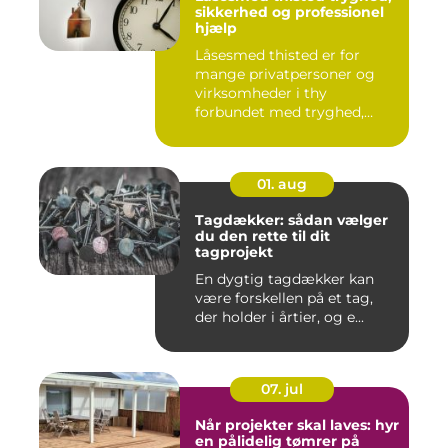
sikkerhed og professionel
hjælp
Låsesmed thisted er for
mange privatpersoner og
virksomheder i thy
forbundet med tryghed,
hurtig hjæ...
01. aug
Tagdækker: sådan vælger
du den rette til dit
tagprojekt
En dygtig tagdækker kan
være forskellen på et tag,
der holder i årtier, og e...
07. jul
Når projekter skal laves: hyr
en pålidelig tømrer på