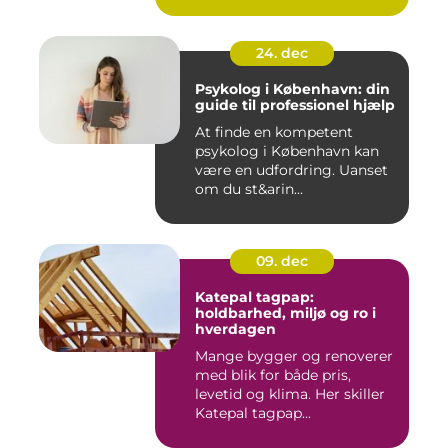
24. dec
Psykolog i København: din
guide til professionel hjælp
At finde en kompetent
psykolog i København kan
være en udfordring. Uanset
om du st&arin...
09. dec
Katepal tagpap:
holdbarhed, miljø og ro i
hverdagen
Mange bygger og renoverer
med blik for både pris,
levetid og klima. Her skiller
Katepal tagpap...