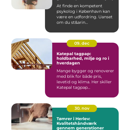
At finde en kompetent
psykolog i København kan
være en udfordring. Uanset
om du st&arin...
09. dec
Katepal tagpap:
holdbarhed, miljø og ro i
hverdagen
Mange bygger og renoverer
med blik for både pris,
levetid og klima. Her skiller
Katepal tagpap...
30. nov
Tømrer i Herlev:
Kvalitetshåndværk
gennem generationer