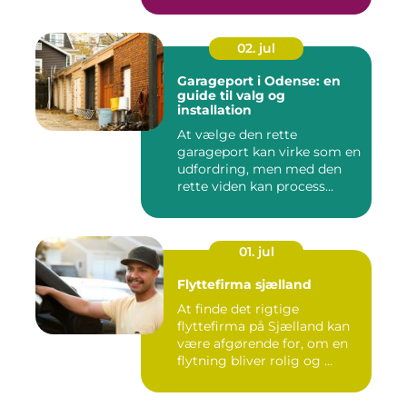
02. jul
Garageport i Odense: en
guide til valg og
installation
At vælge den rette
garageport kan virke som en
udfordring, men med den
rette viden kan process...
01. jul
Flyttefirma sjælland
At finde det rigtige
flyttefirma på Sjælland kan
være afgørende for, om en
flytning bliver rolig og ...