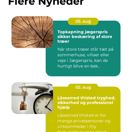
Flere Nyheder
05. aug
Topkapning jægerspris
sikker beskæring af store
træer
Når store træer står tæt på
sommerhuse, villaer eller
veje i Jægerspris, kan de
hurtigt blive en bek...
02. aug
Låsesmed thisted tryghed,
sikkerhed og professionel
hjælp
Låsesmed thisted er for
mange privatpersoner og
virksomheder i thy