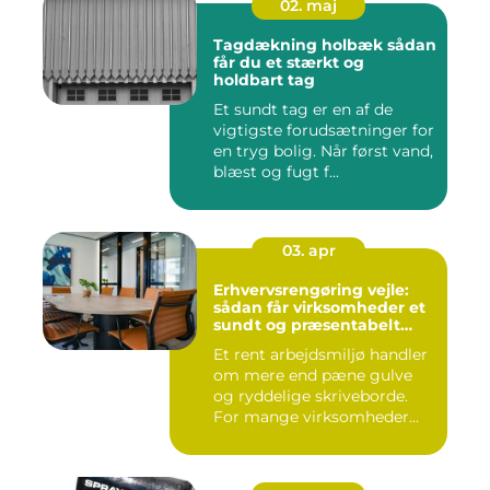
02. maj
Tagdækning holbæk sådan
får du et stærkt og
holdbart tag
Et sundt tag er en af de
vigtigste forudsætninger for
en tryg bolig. Når først vand,
blæst og fugt f...
03. apr
Erhvervsrengøring vejle:
sådan får virksomheder et
sundt og præsentabelt
arbejdsmiljø
Et rent arbejdsmiljø handler
om mere end pæne gulve
og ryddelige skriveborde.
For mange virksomheder...