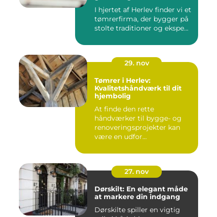
I hjertet af Herlev finder vi et
tømrerfirma, der bygger på
stolte traditioner og ekspe...
29. nov
Tømrer i Herlev:
Kvalitetshåndværk til dit
hjembolig
At finde den rette
håndværker til bygge- og
renoveringsprojekter kan
være en udfor...
27. nov
Dørskilt: En elegant måde
at markere din indgang
Dørskilte spiller en vigtig