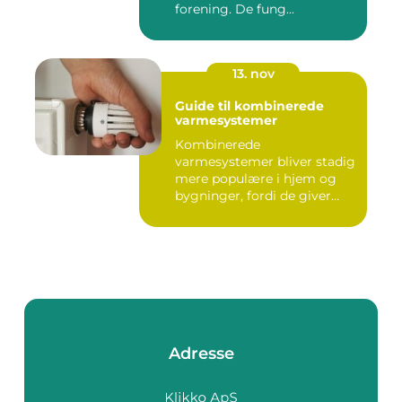
forening. De fung...
13. nov
Guide til kombinerede
varmesystemer
Kombinerede
varmesystemer bliver stadig
mere populære i hjem og
bygninger, fordi de giver
flek...
Adresse