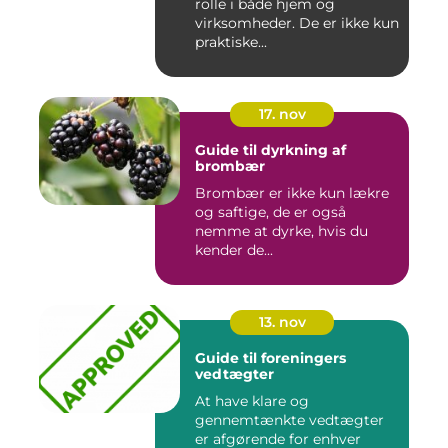
rolle i både hjem og
virksomheder. De er ikke kun
praktiske...
17. nov
Guide til dyrkning af
brombær
Brombær er ikke kun lækre
og saftige, de er også
nemme at dyrke, hvis du
kender de...
13. nov
Guide til foreningers
vedtægter
At have klare og
gennemtænkte vedtægter
er afgørende for enhver