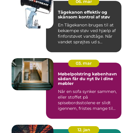
06. mar
Tågekanon effektiv og
skånsom kontrol af støv
En Tågekanon bruges til at
bekæmpe støv ved hjælp af
finforstøvet vandtåge. Når
vandet sprøjtes ud s...
03. mar
Møbelpolstring københavn
sådan får du nyt liv i dine
møbler
Når en sofa synker sammen,
eller stoffet på
spisebordsstolene er slidt
igennem, fristes mange til
ba...
12. jan