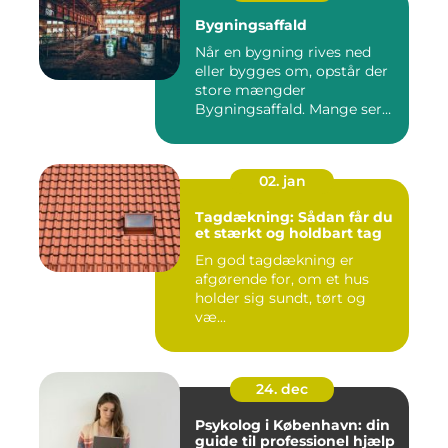
Bygningsaffald
Når en bygning rives ned
eller bygges om, opstår der
store mængder
Bygningsaffald. Mange ser
det som...
02. jan
Tagdækning: Sådan får du
et stærkt og holdbart tag
En god tagdækning er
afgørende for, om et hus
holder sig sundt, tørt og
væ...
24. dec
Psykolog i København: din
guide til professionel hjælp