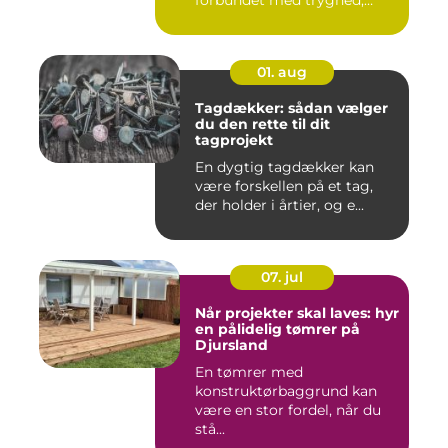
forbundet med tryghed,
hurtig hjæ...
01. aug
Tagdækker: sådan vælger
du den rette til dit
tagprojekt
En dygtig tagdækker kan
være forskellen på et tag,
der holder i årtier, og e...
07. jul
Når projekter skal laves: hyr
en pålidelig tømrer på
Djursland
En tømrer med
konstruktørbaggrund kan
være en stor fordel, når du
stå...