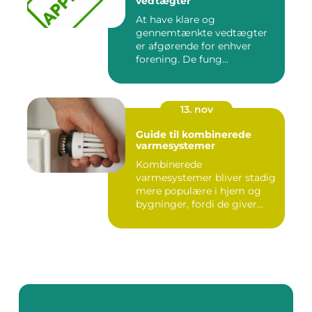
vedtægter
At have klare og
gennemtænkte vedtægter
er afgørende for enhver
forening. De fung...
13. nov
Guide til kombinerede
varmesystemer
Kombinerede
varmesystemer bliver stadig
mere populære i hjem og
bygninger, fordi de giver
flek...