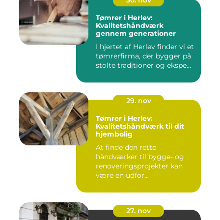
30. nov
Tømrer i Herlev:
Kvalitetshåndværk
gennem generationer
I hjertet af Herlev finder vi et
tømrerfirma, der bygger på
stolte traditioner og ekspe...
29. nov
Tømrer i Herlev:
Kvalitetshåndværk til dit
hjembolig
At finde den rette
håndværker til bygge- og
renoveringsprojekter kan
være en udfor...
27. nov