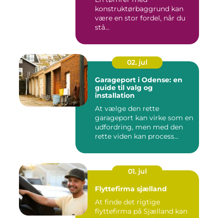
konstruktørbaggrund kan
være en stor fordel, når du
stå...
02. jul
Garageport i Odense: en
guide til valg og
installation
At vælge den rette
garageport kan virke som en
udfordring, men med den
rette viden kan process...
01. jul
Flyttefirma sjælland
At finde det rigtige
flyttefirma på Sjælland kan