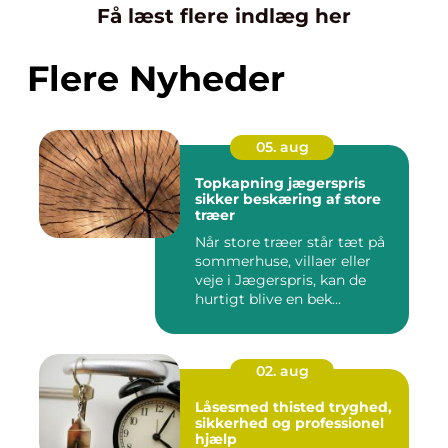
Få læst flere indlæg her
Flere Nyheder
05. aug
Topkapning jægerspris
sikker beskæring af store
træer
Når store træer står tæt på
sommerhuse, villaer eller
veje i Jægerspris, kan de
hurtigt blive en bek...
02. aug
Låsesmed thisted tryghed,
sikkerhed og professionel
hjælp