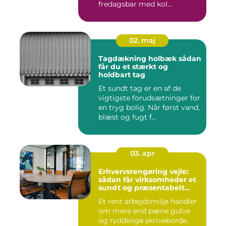
fredagsbar med kol...
02. maj
Tagdækning holbæk sådan
får du et stærkt og
holdbart tag
Et sundt tag er en af de
vigtigste forudsætninger for
en tryg bolig. Når først vand,
blæst og fugt f...
03. apr
Erhvervsrengøring vejle:
sådan får virksomheder et
sundt og præsentabelt
arbejdsmiljø
Et rent arbejdsmiljø handler
om mere end pæne gulve
og ryddelige skriveborde.