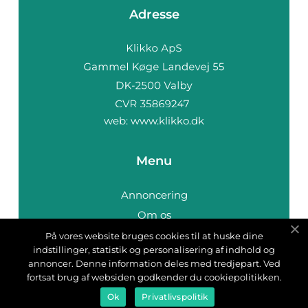
Adresse
web:
www.klikko.dk
Menu
Annoncering
Om os
Cookies
På vores website bruges cookies til at huske dine
indstillinger, statistik og personalisering af indhold og
Kontakt os
annoncer. Denne information deles med tredjepart. Ved
Sitemap
fortsat brug af websiden godkender du cookiepolitikken.
Ok
Privatlivspolitik