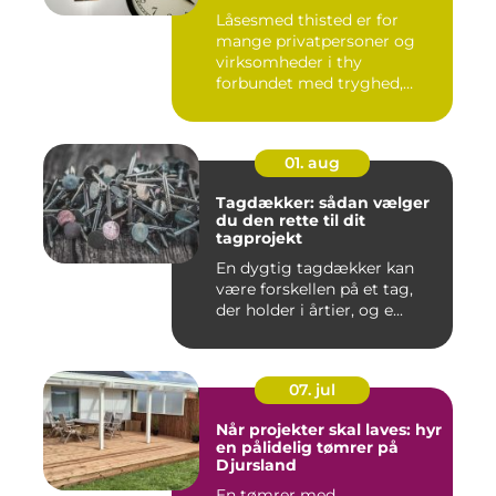
Låsesmed thisted er for
mange privatpersoner og
virksomheder i thy
forbundet med tryghed,
hurtig hjæ...
01. aug
Tagdækker: sådan vælger
du den rette til dit
tagprojekt
En dygtig tagdækker kan
være forskellen på et tag,
der holder i årtier, og e...
07. jul
Når projekter skal laves: hyr
en pålidelig tømrer på
Djursland
En tømrer med