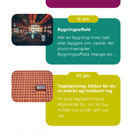
ba...
12. jan
Bygningsaffald
Når en bygning rives ned
eller bygges om, opstår der
store mængder
Bygningsaffald. Mange ser
det som...
02. jan
Tagdækning: Sådan får du
et stærkt og holdbart tag
En god tagdækning er
afgørende for, om et hus
holder sig sundt, tørt og
væ...