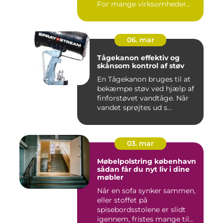
For mange virksomheder...
06. mar
Tågekanon effektiv og
skånsom kontrol af støv
En Tågekanon bruges til at
bekæmpe støv ved hjælp af
finforstøvet vandtåge. Når
vandet sprøjtes ud s...
03. mar
Møbelpolstring københavn
sådan får du nyt liv i dine
møbler
Når en sofa synker sammen,
eller stoffet på
spisebordsstolene er slidt
igennem, fristes mange til