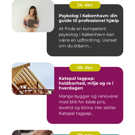
24. dec
Psykolog i København: din
guide til professionel hjælp
At finde en kompetent
psykolog i København kan
være en udfordring. Uanset
om du st&arin...
09. dec
Katepal tagpap:
holdbarhed, miljø og ro i
hverdagen
Mange bygger og renoverer
med blik for både pris,
levetid og klima. Her skiller
Katepal tagpap...