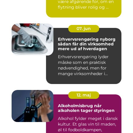
være afgørende for, om en
flytning bliver rolig og ...
07. jun
Erhvervsrengøring nyborg
sådan får din virksomhed
mere ud af hverdagen
Erhvervsrengøring lyder
måske som en praktisk
nødvendighed, men for
mange virksomheder i
Nyborg er d...
12. maj
Alkoholmisbrug når
alkoholen tager styringen
Alkohol fylder meget i dansk
kultur. Et glas vin til maden,
øl til fodboldkampen,