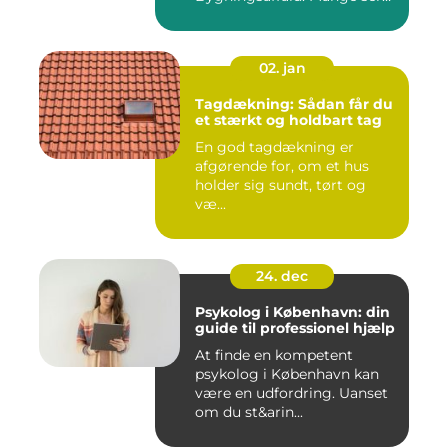
det som...
02. jan
Tagdækning: Sådan får du
et stærkt og holdbart tag
En god tagdækning er
afgørende for, om et hus
holder sig sundt, tørt og
væ...
24. dec
Psykolog i København: din
guide til professionel hjælp
At finde en kompetent
psykolog i København kan
være en udfordring. Uanset
om du st&arin...