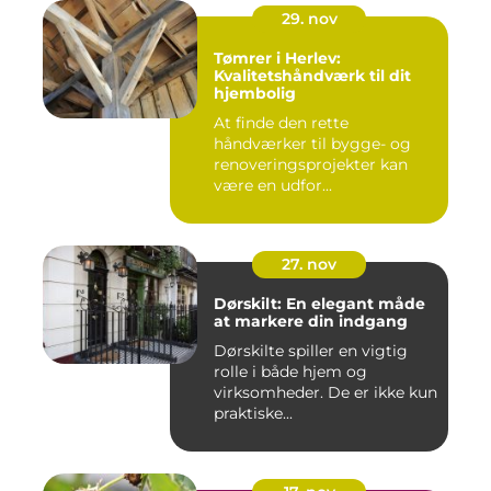
29. nov
Tømrer i Herlev:
Kvalitetshåndværk til dit
hjembolig
At finde den rette
håndværker til bygge- og
renoveringsprojekter kan
være en udfor...
27. nov
Dørskilt: En elegant måde
at markere din indgang
Dørskilte spiller en vigtig
rolle i både hjem og
virksomheder. De er ikke kun
praktiske...