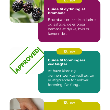
17. nov
Guide til dyrkning af
brombær
Brombær er ikke kun lækre
og saftige, de er også
nemme at dyrke, hvis du
kender de...
13. nov
Guide til foreningers
vedtægter
At have klare og
gennemtænkte vedtægter
er afgørende for enhver
forening. De fung...
13. nov