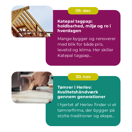
09. dec
Katepal tagpap:
holdbarhed, miljø og ro i
hverdagen
Mange bygger og renoverer
med blik for både pris,
levetid og klima. Her skiller
Katepal tagpap...
30. nov
Tømrer i Herlev:
Kvalitetshåndværk
gennem generationer
I hjertet af Herlev finder vi et
tømrerfirma, der bygger på
stolte traditioner og ekspe...