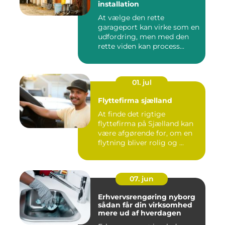
installation
At vælge den rette
garageport kan virke som en
udfordring, men med den
rette viden kan process...
01. jul
Flyttefirma sjælland
At finde det rigtige
flyttefirma på Sjælland kan
være afgørende for, om en
flytning bliver rolig og ...
07. jun
Erhvervsrengøring nyborg
sådan får din virksomhed
mere ud af hverdagen