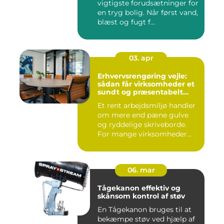
vigtigste forudsætninger for
en tryg bolig. Når først vand,
blæst og fugt f...
03. apr
Erhvervsrengøring vejle:
sådan får virksomheder et
sundt og præsentabelt
arbejdsmiljø
Et rent arbejdsmiljø handler
om mere end pæne gulve
og ryddelige skriveborde.
For mange virksomheder...
06. mar
Tågekanon effektiv og
skånsom kontrol af støv
En Tågekanon bruges til at
bekæmpe støv ved hjælp af