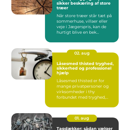
sikker beskæring af store
træer
Når store træer står tæt på
sommerhuse, villaer eller
veje i Jægerspris, kan de
hurtigt blive en bek...
02. aug
Låsesmed thisted tryghed,
sikkerhed og professionel
hjælp
Låsesmed thisted er for
mange privatpersoner og
virksomheder i thy
forbundet med tryghed,
hurtig hjæ...
01. aug
Tagdækker: sådan vælger