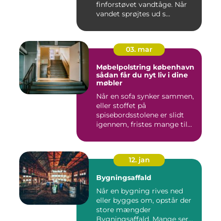
finforstøvet vandtåge. Når
vandet sprøjtes ud s...
03. mar
Møbelpolstring københavn
sådan får du nyt liv i dine
møbler
Når en sofa synker sammen,
eller stoffet på
spisebordsstolene er slidt
igennem, fristes mange til
ba...
12. jan
Bygningsaffald
Når en bygning rives ned
eller bygges om, opstår der
store mængder
Bygningsaffald. Mange ser