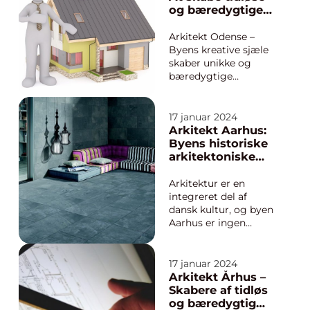
en enestående måde.
og bæredygtige
Disse huse er skabt af
bygninger
talentfulde arkitekter,
Arkitekt Odense –
de...
Byens kreative sjæle
skaber unikke og
bæredygtige
bygningsværker
Indledning: Arkitektur
er en af de mest
17 januar 2024
markante og varige
Arkitekt Aarhus:
former for kunst. Det
Byens historiske
er gennem
arkitektoniske
arkitekturen, at byer
udvikling
får deres
Arkitektur er en
karakteristiske udtryk,
integreret del af
og bygninger b...
dansk kultur, og byen
Aarhus er ingen
undtagelse. Med sin
blanding af moderne
og historiske
17 januar 2024
arkitektoniske
Arkitekt Århus –
stilretninger er
Skabere af tidløs
Aarhus blevet et
og bæredygtig