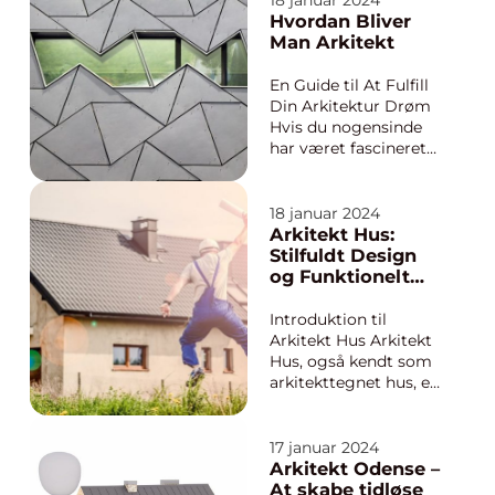
18 januar 2024
private hjem og
Hvordan Bliver
kommercielle rum. I
Man Arkitekt
denne artikel vil vi
udforske verdenen af
En Guide til At Fulfill
indretningsarkitekter
Din Arkitektur Drøm
og opdage, hvad der
Hvis du nogensinde
kræve...
har været fascineret
af arkitekturens
verden, har du måske
drømt om at blive en
18 januar 2024
arkitekt og forme
Arkitekt Hus:
bygninger og rum ud
Stilfuldt Design
fra din egen vision.
og Funktionelt
Men hvordan bliver
Brug
man egentlig
Introduktion til
arkitekt? Og hvi...
Arkitekt Hus Arkitekt
Hus, også kendt som
arkitekttegnet hus, er
en unik og eksklusiv
form for boligdesign,
der integrerer
17 januar 2024
kunstnerisk æstetik
Arkitekt Odense –
og funktionalitet på
At skabe tidløse