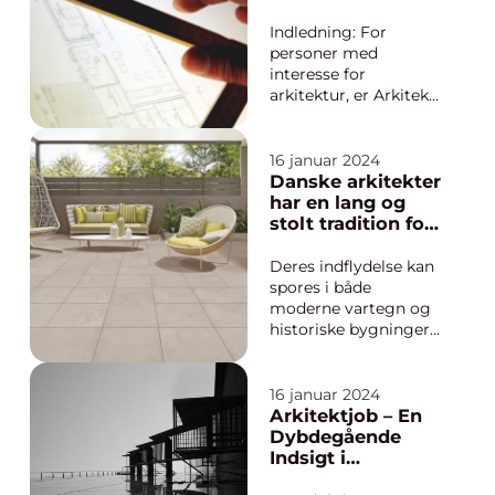
knudepunkt for
arkitektur
arkitekturinteressered
Indledning: For
e og
personer med
designentusiaster. I
interesse for
denne artik...
arkitektur, er Arkitekt
Århus et navn, der
ikke kan overses.
Dette danske
16 januar 2024
arkitektfirma har
Danske arkitekter
igennem mange år
har en lang og
markeret sig som et
stolt tradition for
af de førende inden
at skabe
for branchen, og deres
innovative og
Deres indflydelse kan
enestående projekter
banebrydende
spores i både
har sat deres ...
designs
moderne vartegn og
historiske bygninger
over hele landet. I
denne artikel vil vi
udforske den
16 januar 2024
spændende verden af
Arkitektjob – En
dansk arkitektur. For
Dybdegående
dem, der er nye på
Indsigt i
området, er det
Arkitektens