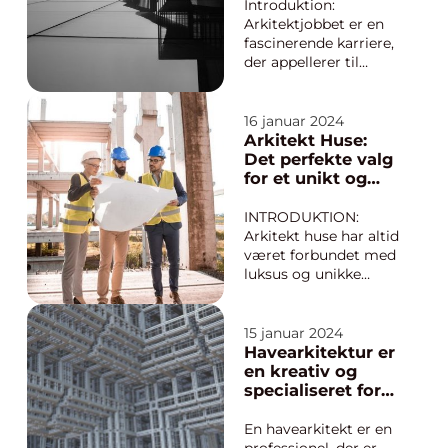
vigtigt at forstå, hvad
Verden
Introduktion:
dansk arkitektur ha...
Arkitektjobbet er en
fascinerende karriere,
der appellerer til
personer med en
kreativ, analytisk og
teknisk evne. Denne
16 januar 2024
artikel vil give en
Arkitekt Huse:
grundig præsentation
Det perfekte valg
af “arkitektjob”,
for et unikt og
herunder dets
personligt hjem
historiske udvikling
INTRODUKTION:
og vigtig...
Arkitekt huse har altid
været forbundet med
luksus og unikke
designs. Disse huse er
skræddersyet til at
opfylde hver eneste
15 januar 2024
kundes individuelle
Havearkitektur er
behov og smag,
en kreativ og
hvilket gør dem til det
specialiseret form
ideelle valg for dem,
for
der ønsker et hjem,
landskabsdesign,
En havearkitekt er en
der skiller...
der fokuserer på