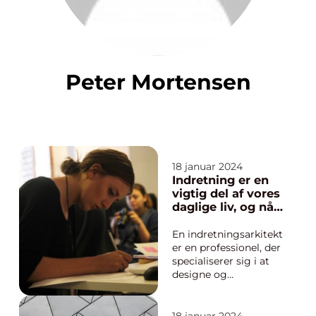
Peter Mortensen
18 januar 2024
Indretning er en
vigtig del af vores
daglige liv, og når
det kommer til at
skabe et smukt
En indretningsarkitekt
og funktionelt
er en professionel, der
rum, kan det være
specialiserer sig i at
en fordel at få
designe og
hjælp fra en
planlægge
indretningsarkite
indretningen af
kt
interiører i både