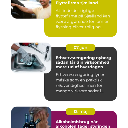
Flyttefirma sjælland
At finde det rigtige
flyttefirma på Sjælland kan
være afgørende for, om en
flytning bliver rolig og ...
07. jun
Erhvervsrengøring nyborg
sådan får din virksomhed
mere ud af hverdagen
Erhvervsrengøring lyder
måske som en praktisk
nødvendighed, men for
mange virksomheder i
Nyborg er d...
12. maj
Alkoholmisbrug når
alkoholen tager styringen