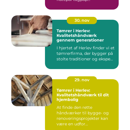
30. nov
Tømrer i Herlev:
Kvalitetshåndværk
gennem generationer
I hjertet af Herlev finder vi et
tømrerfirma, der bygger på
stolte traditioner og ekspe...
29. nov
Tømrer i Herlev:
Kvalitetshåndværk til dit
hjembolig
At finde den rette
håndværker til bygge- og
renoveringsprojekter kan
være en udfor...