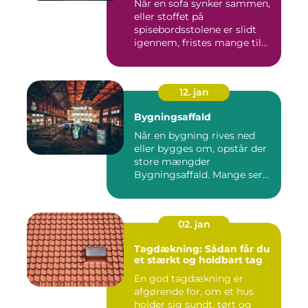
Når en sofa synker sammen,
eller stoffet på
spisebordsstolene er slidt
igennem, fristes mange til
ba...
12. jan
Bygningsaffald
Når en bygning rives ned
eller bygges om, opstår der
store mængder
Bygningsaffald. Mange ser
det som...
02. jan
Tagdækning: Sådan får du
et stærkt og holdbart tag
En god tagdækning er
afgørende for, om et hus
holder sig sundt, tørt og