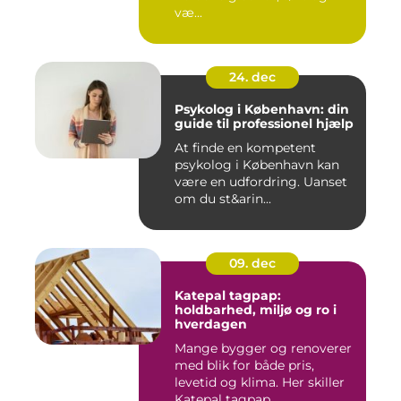
væ...
24. dec
Psykolog i København: din
guide til professionel hjælp
At finde en kompetent
psykolog i København kan
være en udfordring. Uanset
om du st&arin...
09. dec
Katepal tagpap:
holdbarhed, miljø og ro i
hverdagen
Mange bygger og renoverer
med blik for både pris,
levetid og klima. Her skiller
Katepal tagpap...