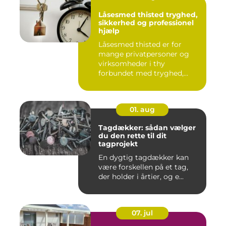
Låsesmed thisted tryghed,
sikkerhed og professionel
hjælp
Låsesmed thisted er for
mange privatpersoner og
virksomheder i thy
forbundet med tryghed,
hurtig hjæ...
01. aug
Tagdækker: sådan vælger
du den rette til dit
tagprojekt
En dygtig tagdækker kan
være forskellen på et tag,
der holder i årtier, og e...
07. jul