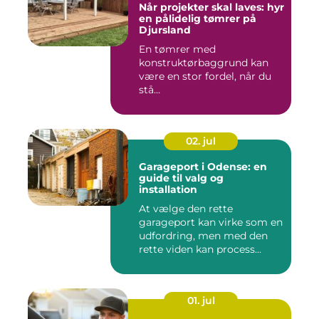
Når projekter skal laves: hyr
en pålidelig tømrer på
Djursland
En tømrer med
konstruktørbaggrund kan
være en stor fordel, når du
stå...
02. jul
Garageport i Odense: en
guide til valg og
installation
At vælge den rette
garageport kan virke som en
udfordring, men med den
rette viden kan process...
01. jul