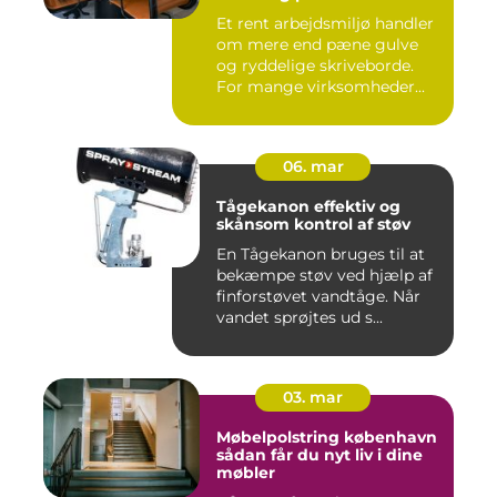
arbejdsmiljø
Et rent arbejdsmiljø handler
om mere end pæne gulve
og ryddelige skriveborde.
For mange virksomheder...
06. mar
Tågekanon effektiv og
skånsom kontrol af støv
En Tågekanon bruges til at
bekæmpe støv ved hjælp af
finforstøvet vandtåge. Når
vandet sprøjtes ud s...
03. mar
Møbelpolstring københavn
sådan får du nyt liv i dine
møbler