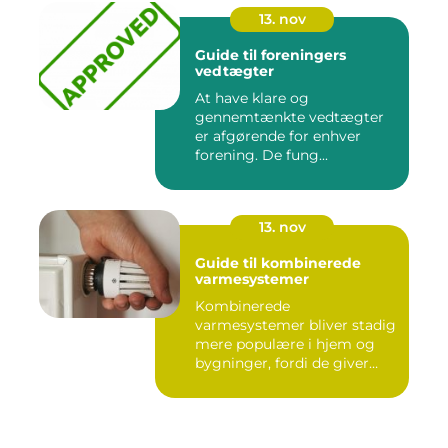
13. nov
Guide til foreningers
vedtægter
At have klare og
gennemtænkte vedtægter
er afgørende for enhver
forening. De fung...
13. nov
Guide til kombinerede
varmesystemer
Kombinerede
varmesystemer bliver stadig
mere populære i hjem og
bygninger, fordi de giver
flek...