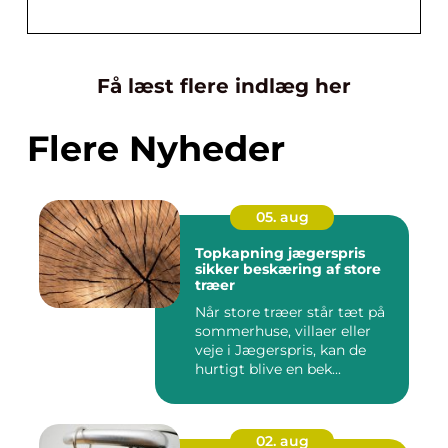
Få læst flere indlæg her
Flere Nyheder
05. aug
Topkapning jægerspris
sikker beskæring af store
træer
Når store træer står tæt på
sommerhuse, villaer eller
veje i Jægerspris, kan de
hurtigt blive en bek...
02. aug