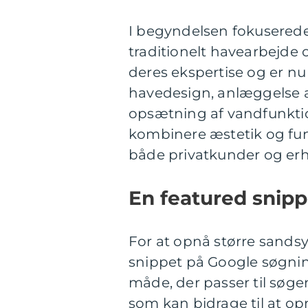
I begyndelsen fokusered
traditionelt havearbejde 
deres ekspertise og er nu
havedesign, anlæggelse a
opsætning af vandfunktio
kombinere æstetik og fun
både privatkunder og erh
En featured snipp
For at opnå større sandsy
snippet på Google søgning
måde, der passer til søge
som kan bidrage til at op