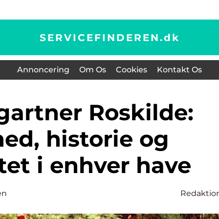
SERVICEFINDEREN.
dk
Annoncering
Om Os
Cookies
Kontakt Os
ed, historie og
tet i enhver have
en
Redaktio