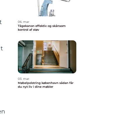
t
06. mar
Tågekanon effektiv og skånsom
kontrol af støv
at
03. mar
Møbelpolstring københavn sådan får
du nyt liv i dine møbler
en