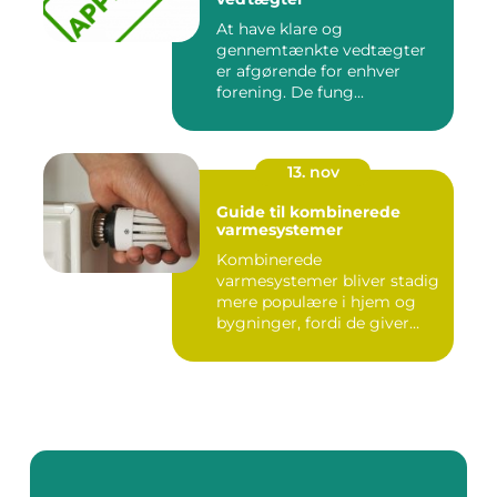
At have klare og
gennemtænkte vedtægter
er afgørende for enhver
forening. De fung...
13. nov
Guide til kombinerede
varmesystemer
Kombinerede
varmesystemer bliver stadig
mere populære i hjem og
bygninger, fordi de giver
flek...