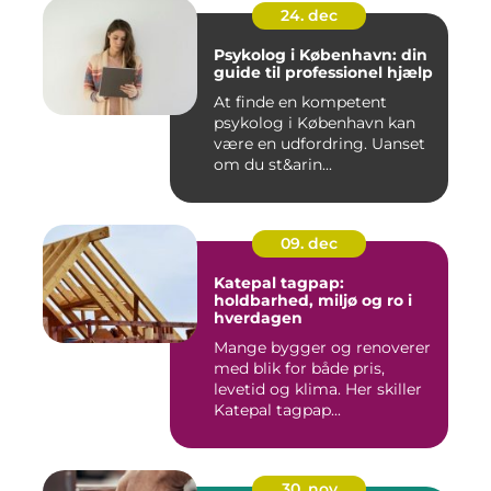
24. dec
Psykolog i København: din
guide til professionel hjælp
At finde en kompetent
psykolog i København kan
være en udfordring. Uanset
om du st&arin...
09. dec
Katepal tagpap:
holdbarhed, miljø og ro i
hverdagen
Mange bygger og renoverer
med blik for både pris,
levetid og klima. Her skiller
Katepal tagpap...
30. nov