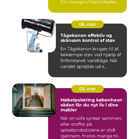
For mange virksomheder...
06. mar
Tågekanon effektiv og
skånsom kontrol af støv
En Tågekanon bruges til at
bekæmpe støv ved hjælp af
finforstøvet vandtåge. Når
vandet sprøjtes ud s...
03. mar
Møbelpolstring københavn
sådan får du nyt liv i dine
møbler
Når en sofa synker sammen,
eller stoffet på
spisebordsstolene er slidt
igennem, fristes mange til