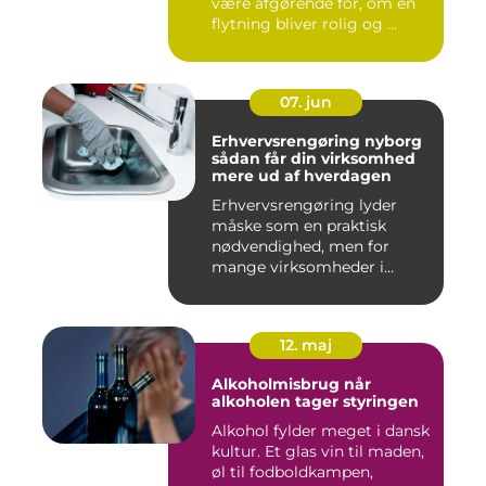
være afgørende for, om en
flytning bliver rolig og ...
07. jun
Erhvervsrengøring nyborg
sådan får din virksomhed
mere ud af hverdagen
Erhvervsrengøring lyder
måske som en praktisk
nødvendighed, men for
mange virksomheder i
Nyborg er d...
12. maj
Alkoholmisbrug når
alkoholen tager styringen
Alkohol fylder meget i dansk
kultur. Et glas vin til maden,
øl til fodboldkampen,