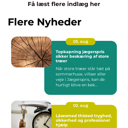
Få læst flere indlæg her
Flere Nyheder
05. aug
Topkapning jægerspris
sikker beskæring af store
træer
Når store træer står tæt på
sommerhuse, villaer eller
veje i Jægerspris, kan de
hurtigt blive en bek...
02. aug
Låsesmed thisted tryghed,
sikkerhed og professionel
hjælp