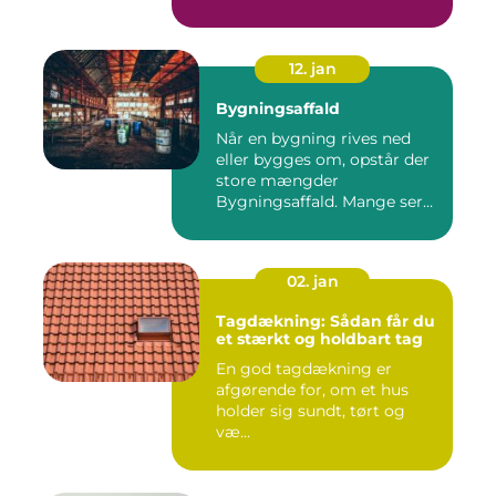
ba...
12. jan
Bygningsaffald
Når en bygning rives ned
eller bygges om, opstår der
store mængder
Bygningsaffald. Mange ser
det som...
02. jan
Tagdækning: Sådan får du
et stærkt og holdbart tag
En god tagdækning er
afgørende for, om et hus
holder sig sundt, tørt og
væ...