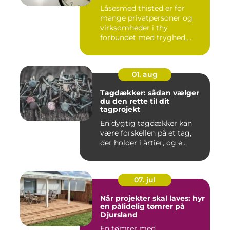
Låsesmed thisted er for
mange privatpersoner og
virksomheder i thy
forbundet med tryghed,
hurtig hjæ...
01. aug
Tagdækker: sådan vælger
du den rette til dit
tagprojekt
En dygtig tagdækker kan
være forskellen på et tag,
der holder i årtier, og e...
07. jul
Når projekter skal laves: hyr
en pålidelig tømrer på
Djursland
En tømrer med