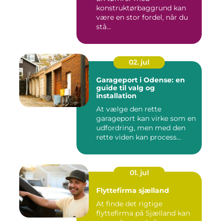
konstruktørbaggrund kan
være en stor fordel, når du
stå...
02. jul
Garageport i Odense: en
guide til valg og
installation
At vælge den rette
garageport kan virke som en
udfordring, men med den
rette viden kan process...
01. jul
Flyttefirma sjælland
At finde det rigtige
flyttefirma på Sjælland kan