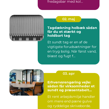
fredagsbar med kol...
02. maj
Tagdækning holbæk sådan
får du et stærkt og
holdbart tag
Et sundt tag er en af de
vigtigste forudsætninger for
en tryg bolig. Når først vand,
blæst og fugt f...
03. apr
Erhvervsrengøring vejle:
sådan får virksomheder et
sundt og præsentabelt
arbejdsmiljø
Et rent arbejdsmiljø handler
om mere end pæne gulve
og ryddelige skriveborde.