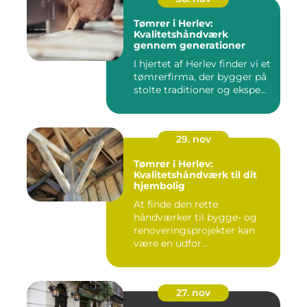
Tømrer i Herlev:
Kvalitetshåndværk
gennem generationer
I hjertet af Herlev finder vi et
tømrerfirma, der bygger på
stolte traditioner og ekspe...
29. nov
Tømrer i Herlev:
Kvalitetshåndværk til dit
hjembolig
At finde den rette
håndværker til bygge- og
renoveringsprojekter kan
være en udfor...
27. nov