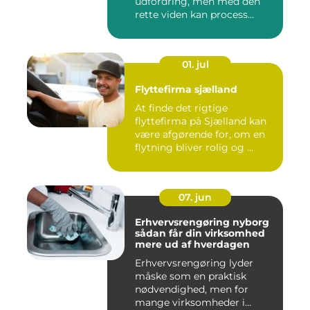
udfordring, men med den
rette viden kan process...
01. jul
Flyttefirma sjælland
At finde det rigtige
flyttefirma på Sjælland kan
være afgørende for, om en
flytning bliver rolig og ...
07. jun
Erhvervsrengøring nyborg
sådan får din virksomhed
mere ud af hverdagen
Erhvervsrengøring lyder
måske som en praktisk
nødvendighed, men for
mange virksomheder i