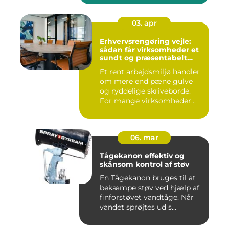
03. apr
Erhvervsrengøring vejle:
sådan får virksomheder et
sundt og præsentabelt
arbejdsmiljø
Et rent arbejdsmiljø handler
om mere end pæne gulve
og ryddelige skriveborde.
For mange virksomheder...
06. mar
Tågekanon effektiv og
skånsom kontrol af støv
En Tågekanon bruges til at
bekæmpe støv ved hjælp af
finforstøvet vandtåge. Når
vandet sprøjtes ud s...