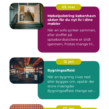
03. mar
Møbelpolstring københavn
sådan får du nyt liv i dine
møbler
Når en sofa synker sammen,
eller stoffet på
spisebordsstolene er slidt
igennem, fristes mange til
ba...
12. jan
Bygningsaffald
Når en bygning rives ned
eller bygges om, opstår der
store mængder
Bygningsaffald. Mange ser
det som...
02. jan