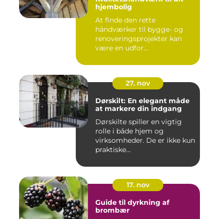
hjembolig
At finde den rette
håndværker til bygge- og
renoveringsprojekter kan
være en udfor...
27. nov
Dørskilt: En elegant måde
at markere din indgang
Dørskilte spiller en vigtig
rolle i både hjem og
virksomheder. De er ikke kun
praktiske...
17. nov
Guide til dyrkning af
brombær