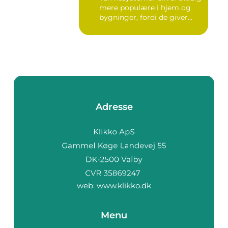
mere populære i hjem og
bygninger, fordi de giver
flek...
Adresse
web:
www.klikko.dk
Menu