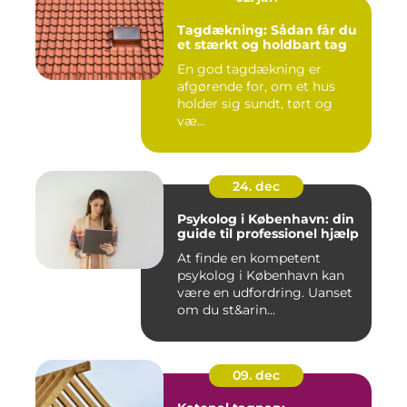
Tagdækning: Sådan får du
et stærkt og holdbart tag
En god tagdækning er
afgørende for, om et hus
holder sig sundt, tørt og
væ...
24. dec
Psykolog i København: din
guide til professionel hjælp
At finde en kompetent
psykolog i København kan
være en udfordring. Uanset
om du st&arin...
09. dec