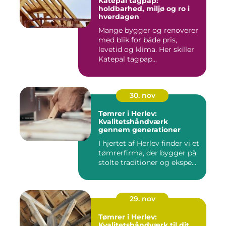
Katepal tagpap:
holdbarhed, miljø og ro i
hverdagen
Mange bygger og renoverer
med blik for både pris,
levetid og klima. Her skiller
Katepal tagpap...
30. nov
Tømrer i Herlev:
Kvalitetshåndværk
gennem generationer
I hjertet af Herlev finder vi et
tømrerfirma, der bygger på
stolte traditioner og ekspe...
29. nov
Tømrer i Herlev:
Kvalitetshåndværk til dit