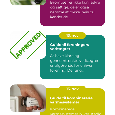
Brombær er ikke kun lækre
og saftige, de er også
nemme at dyrke, hvis du
kender de...
13. nov
Guide til foreningers
vedtægter
At have klare og
gennemtænkte vedtægter
er afgørende for enhver
forening. De fung...
13. nov
Guide til kombinerede
varmesystemer
Kombinerede
varmesystemer bliver stadig