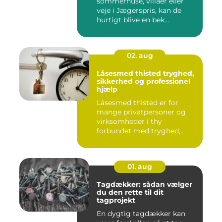
sommerhuse, villaer eller
veje i Jægerspris, kan de
hurtigt blive en bek...
02. aug
Låsesmed thisted tryghed,
sikkerhed og professionel
hjælp
Låsesmed thisted er for
mange privatpersoner og
virksomheder i thy
forbundet med tryghed,
hurtig hjæ...
01. aug
Tagdækker: sådan vælger
du den rette til dit
tagprojekt
En dygtig tagdækker kan