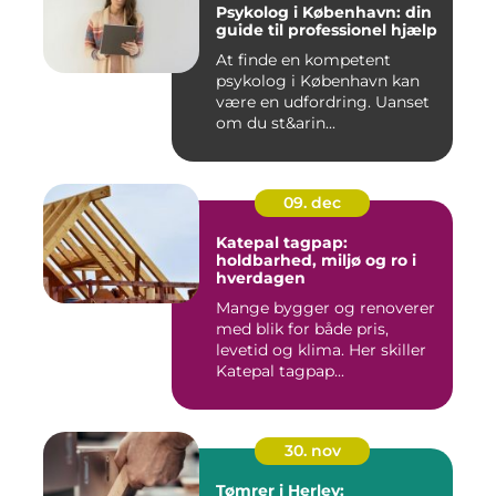
Psykolog i København: din
guide til professionel hjælp
At finde en kompetent
psykolog i København kan
være en udfordring. Uanset
om du st&arin...
09. dec
Katepal tagpap:
holdbarhed, miljø og ro i
hverdagen
Mange bygger og renoverer
med blik for både pris,
levetid og klima. Her skiller
Katepal tagpap...
30. nov
Tømrer i Herlev: