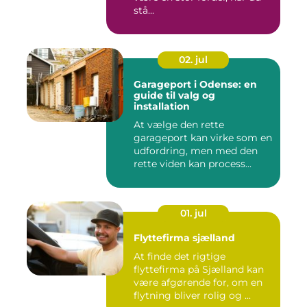
stå...
02. jul
Garageport i Odense: en
guide til valg og
installation
At vælge den rette
garageport kan virke som en
udfordring, men med den
rette viden kan process...
01. jul
Flyttefirma sjælland
At finde det rigtige
flyttefirma på Sjælland kan
være afgørende for, om en
flytning bliver rolig og ...