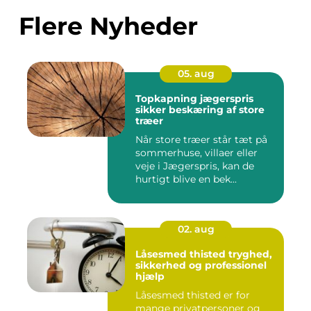
Flere Nyheder
05. aug
Topkapning jægerspris
sikker beskæring af store
træer
Når store træer står tæt på
sommerhuse, villaer eller
veje i Jægerspris, kan de
hurtigt blive en bek...
02. aug
Låsesmed thisted tryghed,
sikkerhed og professionel
hjælp
Låsesmed thisted er for
mange privatpersoner og