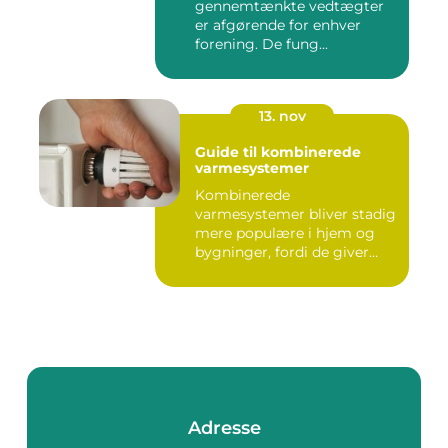
gennemtænkte vedtægter
er afgørende for enhver
forening. De fung...
13. nov
Guide til kombinerede
varmesystemer
Kombinerede
varmesystemer bliver stadig
mere populære i hjem og
bygninger, fordi de giver
flek...
Adresse