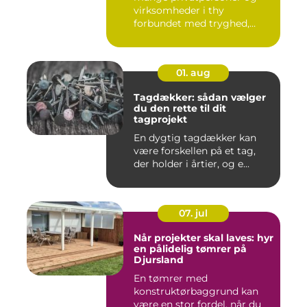
virksomheder i thy
forbundet med tryghed,
hurtig hjæ...
01. aug
Tagdækker: sådan vælger
du den rette til dit
tagprojekt
En dygtig tagdækker kan
være forskellen på et tag,
der holder i årtier, og e...
07. jul
Når projekter skal laves: hyr
en pålidelig tømrer på
Djursland
En tømrer med
konstruktørbaggrund kan
være en stor fordel, når du