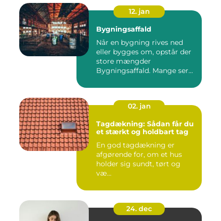
12. jan
Bygningsaffald
Når en bygning rives ned
eller bygges om, opstår der
store mængder
Bygningsaffald. Mange ser
det som...
02. jan
Tagdækning: Sådan får du
et stærkt og holdbart tag
En god tagdækning er
afgørende for, om et hus
holder sig sundt, tørt og
væ...
24. dec