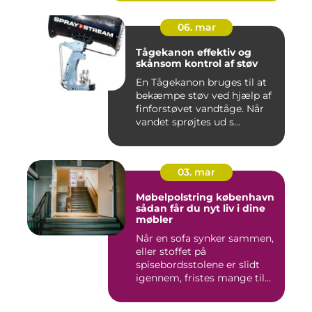
06. mar
Tågekanon effektiv og
skånsom kontrol af støv
En Tågekanon bruges til at
bekæmpe støv ved hjælp af
finforstøvet vandtåge. Når
vandet sprøjtes ud s...
03. mar
Møbelpolstring københavn
sådan får du nyt liv i dine
møbler
Når en sofa synker sammen,
eller stoffet på
spisebordsstolene er slidt
igennem, fristes mange til
ba...