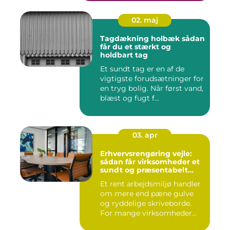
02. maj
Tagdækning holbæk sådan
får du et stærkt og
holdbart tag
Et sundt tag er en af de
vigtigste forudsætninger for
en tryg bolig. Når først vand,
blæst og fugt f...
03. apr
Erhvervsrengøring vejle:
sådan får virksomheder et
sundt og præsentabelt
arbejdsmiljø
Et rent arbejdsmiljø handler
om mere end pæne gulve
og ryddelige skriveborde.
For mange virksomheder...