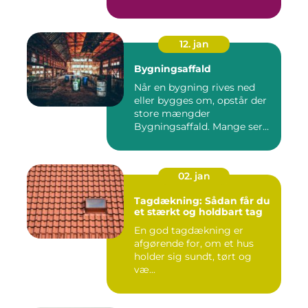
ba...
12. jan
Bygningsaffald
Når en bygning rives ned
eller bygges om, opstår der
store mængder
Bygningsaffald. Mange ser
det som...
02. jan
Tagdækning: Sådan får du
et stærkt og holdbart tag
En god tagdækning er
afgørende for, om et hus
holder sig sundt, tørt og
væ...