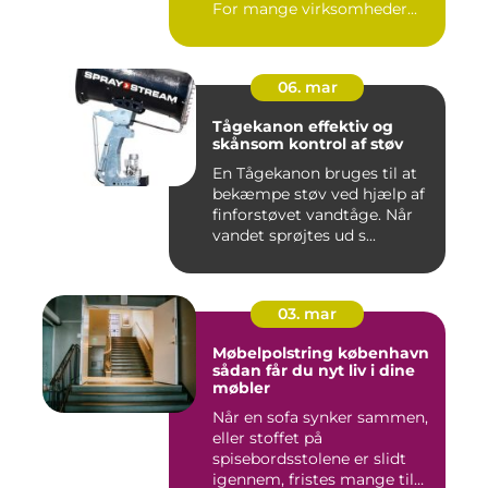
For mange virksomheder...
06. mar
Tågekanon effektiv og
skånsom kontrol af støv
En Tågekanon bruges til at
bekæmpe støv ved hjælp af
finforstøvet vandtåge. Når
vandet sprøjtes ud s...
03. mar
Møbelpolstring københavn
sådan får du nyt liv i dine
møbler
Når en sofa synker sammen,
eller stoffet på
spisebordsstolene er slidt
igennem, fristes mange til