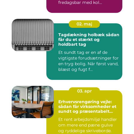
fredagsbar med kol...
02. maj
Tagdækning holbæk sådan
får du et stærkt og
holdbart tag
Et sundt tag er en af de
vigtigste forudsætninger for
en tryg bolig. Når først vand,
blæst og fugt f...
03. apr
Erhvervsrengøring vejle:
sådan får virksomheder et
sundt og præsentabelt
arbejdsmiljø
Et rent arbejdsmiljø handler
om mere end pæne gulve
og ryddelige skriveborde.