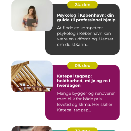
24. dec
Psykolog i København: din
guide til professionel hjælp
At finde en kompetent
psykolog i København kan
være en udfordring. Uanset
om du st&arin...
09. dec
Katepal tagpap:
holdbarhed, miljø og ro i
hverdagen
Mange bygger og renoverer
med blik for både pris,
levetid og klima. Her skiller
Katepal tagpap...