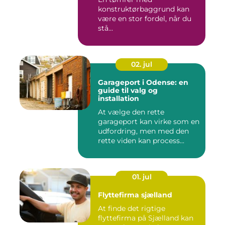
konstruktørbaggrund kan
være en stor fordel, når du
stå...
02. jul
Garageport i Odense: en
guide til valg og
installation
At vælge den rette
garageport kan virke som en
udfordring, men med den
rette viden kan process...
01. jul
Flyttefirma sjælland
At finde det rigtige
flyttefirma på Sjælland kan