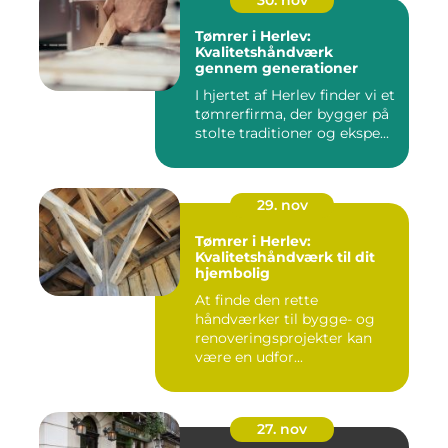
30. nov
Tømrer i Herlev:
Kvalitetshåndværk
gennem generationer
I hjertet af Herlev finder vi et
tømrerfirma, der bygger på
stolte traditioner og ekspe...
29. nov
Tømrer i Herlev:
Kvalitetshåndværk til dit
hjembolig
At finde den rette
håndværker til bygge- og
renoveringsprojekter kan
være en udfor...
27. nov