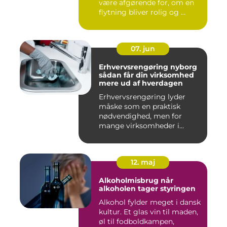
være afgørende for, om en
flytning bliver rolig og ...
07. jun
Erhvervsrengøring nyborg
sådan får din virksomhed
mere ud af hverdagen
Erhvervsrengøring lyder
måske som en praktisk
nødvendighed, men for
mange virksomheder i
Nyborg er d...
12. maj
Alkoholmisbrug når
alkoholen tager styringen
Alkohol fylder meget i dansk
kultur. Et glas vin til maden,
øl til fodboldkampen,