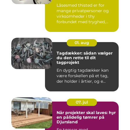
Låsesmed thisted er for
mange privatpersoner og
virksomheder i thy
forbundet med tryghed,
hurtig hjæ...
01. aug
Tagdækker: sådan vælger
du den rette til dit
tagprojekt
En dygtig tagdækker kan
være forskellen på et tag,
der holder i årtier, og e...
07. jul
Når projekter skal laves: hyr
en pålidelig tømrer på
Djursland
En tømrer med