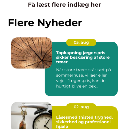
Få læst flere indlæg her
Flere Nyheder
05. aug
Topkapning jægerspris
sikker beskæring af store
træer
Når store træer står tæt på
sommerhuse, villaer eller
veje i Jægerspris, kan de
hurtigt blive en bek...
02. aug
Låsesmed thisted tryghed,
sikkerhed og professionel
hjælp