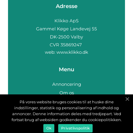
Adresse
web:
www.klikko.dk
Menu
Annoncering
Om os
Cookies
På vores website bruges cookies til at huske dine
indstillinger, statistik og personalisering af indhold og
Kontakt os
annoncer. Denne information deles med tredjepart. Ved
Sitemap
fortsat brug af websiden godkender du cookiepolitikken.
Ok
Privatlivspolitik