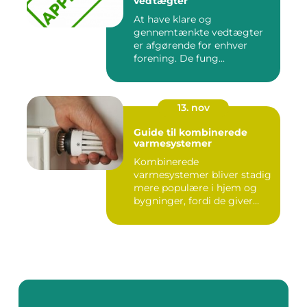
vedtægter
At have klare og
gennemtænkte vedtægter
er afgørende for enhver
forening. De fung...
13. nov
Guide til kombinerede
varmesystemer
Kombinerede
varmesystemer bliver stadig
mere populære i hjem og
bygninger, fordi de giver
flek...