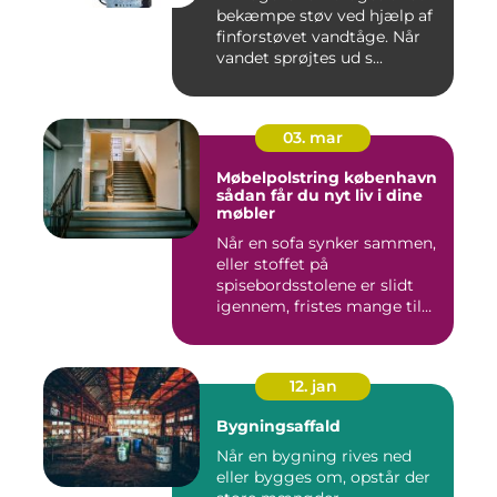
bekæmpe støv ved hjælp af
finforstøvet vandtåge. Når
vandet sprøjtes ud s...
03. mar
Møbelpolstring københavn
sådan får du nyt liv i dine
møbler
Når en sofa synker sammen,
eller stoffet på
spisebordsstolene er slidt
igennem, fristes mange til
ba...
12. jan
Bygningsaffald
Når en bygning rives ned
eller bygges om, opstår der