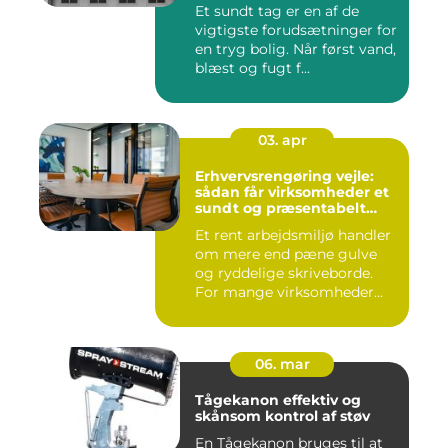
Et sundt tag er en af de
vigtigste forudsætninger for
en tryg bolig. Når først vand,
blæst og fugt f...
03. apr
Erhvervsrengøring vejle:
sådan får virksomheder et
sundt og præsentabelt
arbejdsmiljø
Et rent arbejdsmiljø handler
om mere end pæne gulve
og ryddelige skriveborde.
For mange virksomheder...
06. mar
Tågekanon effektiv og
skånsom kontrol af støv
En Tågekanon bruges til at