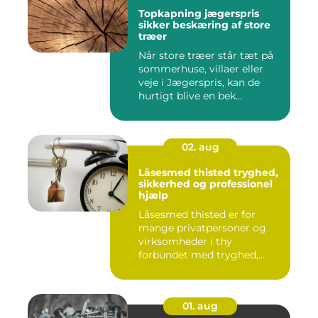
Topkapning jægerspris
sikker beskæring af store
træer
Når store træer står tæt på
sommerhuse, villaer eller
veje i Jægerspris, kan de
hurtigt blive en bek...
02. aug
Låsesmed thisted tryghed,
sikkerhed og professionel
hjælp
Låsesmed thisted er for
mange privatpersoner og
virksomheder i thy
forbundet med tryghed,
hurtig hjæ...
01. aug