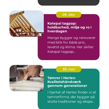
09. dec
Katepal tagpap:
holdbarhed, miljø og ro i
hverdagen
Mange bygger og renoverer
med blik for både pris,
levetid og klima. Her skiller
Katepal tagpap...
30. nov
Tømrer i Herlev:
Kvalitetshåndværk
gennem generationer
I hjertet af Herlev finder vi et
tømrerfirma, der bygger på
stolte traditioner og ekspe...