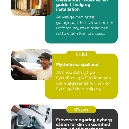
guide til valg og
installation
At vælge den rette
garageport kan virke som en
udfordring, men med den
rette viden kan process...
01. jul
Flyttefirma sjælland
At finde det rigtige
flyttefirma på Sjælland kan
være afgørende for, om en
flytning bliver rolig og ...
07. jun
Erhvervsrengøring nyborg
sådan får din virksomhed
mere ud af hverdagen