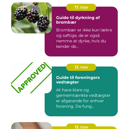
17. nov
Guide til dyrkning af
brombær
Brombær er ikke kun lækre
og saftige, de er også
nemme at dyrke, hvis du
kender de...
13. nov
Guide til foreningers
vedtægter
At have klare og
gennemtænkte vedtægter
er afgørende for enhver
forening. De fung...
13. nov