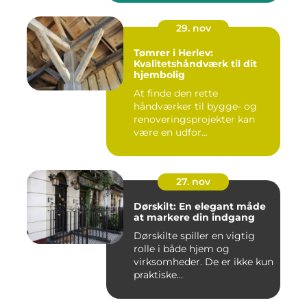
29. nov
Tømrer i Herlev:
Kvalitetshåndværk til dit
hjembolig
At finde den rette
håndværker til bygge- og
renoveringsprojekter kan
være en udfor...
27. nov
Dørskilt: En elegant måde
at markere din indgang
Dørskilte spiller en vigtig
rolle i både hjem og
virksomheder. De er ikke kun
praktiske...