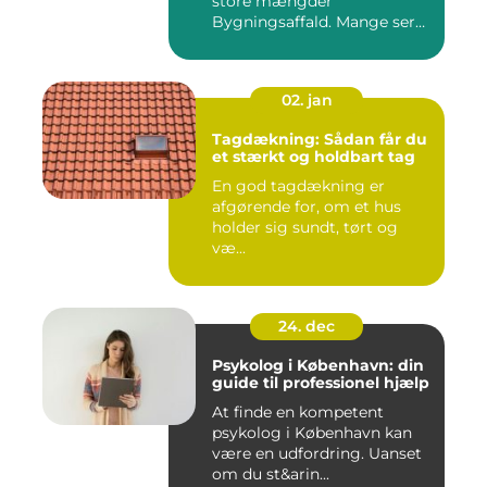
store mængder
Bygningsaffald. Mange ser
det som...
02. jan
Tagdækning: Sådan får du
et stærkt og holdbart tag
En god tagdækning er
afgørende for, om et hus
holder sig sundt, tørt og
væ...
24. dec
Psykolog i København: din
guide til professionel hjælp
At finde en kompetent
psykolog i København kan
være en udfordring. Uanset
om du st&arin...