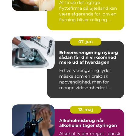
At finde det rigtige
flyttefirma på Sjælland kan
være afgørende for, om en
flytning bliver rolig og ...
07. jun
Erhvervsrengøring nyborg
sådan får din virksomhed
mere ud af hverdagen
Erhvervsrengøring lyder
måske som en praktisk
nødvendighed, men for
mange virksomheder i
Nyborg er d...
12. maj
Alkoholmisbrug når
alkoholen tager styringen
Alkohol fylder meget i dansk