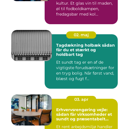
kultur. Et glas vin til maden,
øl til fodboldkampen,
fredagsbar med kol...
02. maj
Tagdækning holbæk sådan
får du et stærkt og
holdbart tag
Et sundt tag er en af de
vigtigste forudsætninger for
en tryg bolig. Når først vand,
blæst og fugt f...
03. apr
Erhvervsrengøring vejle:
sådan får virksomheder et
sundt og præsentabelt
arbejdsmiljø
Et rent arbejdsmiljø handler