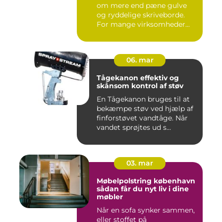
om mere end pæne gulve
og ryddelige skriveborde.
For mange virksomheder...
06. mar
Tågekanon effektiv og
skånsom kontrol af støv
En Tågekanon bruges til at
bekæmpe støv ved hjælp af
finforstøvet vandtåge. Når
vandet sprøjtes ud s...
03. mar
Møbelpolstring københavn
sådan får du nyt liv i dine
møbler
Når en sofa synker sammen,
eller stoffet på