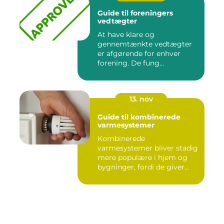
Guide til foreningers
vedtægter
At have klare og
gennemtænkte vedtægter
er afgørende for enhver
forening. De fung...
13. nov
Guide til kombinerede
varmesystemer
Kombinerede
varmesystemer bliver stadig
mere populære i hjem og
bygninger, fordi de giver
flek...