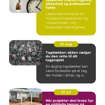
Låsesmed thisted tryghed,
sikkerhed og professionel
hjælp
Låsesmed thisted er for
mange privatpersoner og
virksomheder i thy
forbundet med tryghed,
hurtig hjæ...
01. aug
Tagdækker: sådan vælger
du den rette til dit
tagprojekt
En dygtig tagdækker kan
være forskellen på et tag,
der holder i årtier, og e...
07. jul
Når projekter skal laves: hyr
en pålidelig tømrer på