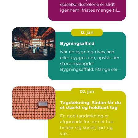
spisebordsstolene er slidt
igennem, fristes mange til
ba...
12. jan
Bygningsaffald
Når en bygning rives ned
eller bygges om, opstår der
store mængder
Bygningsaffald. Mange ser
det som...
02. jan
Tagdækning: Sådan får du
et stærkt og holdbart tag
En god tagdækning er
afgørende for, om et hus
holder sig sundt, tørt og
væ...