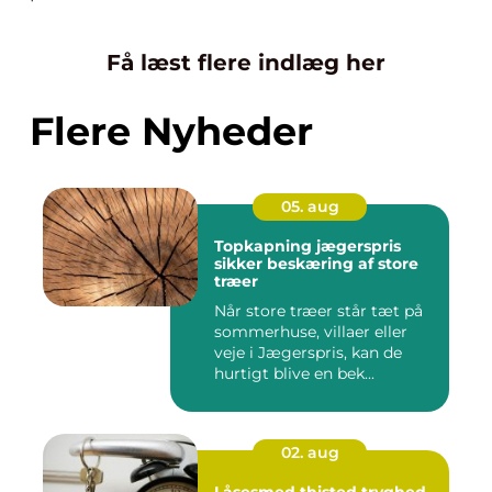
Få læst flere indlæg her
Flere Nyheder
05. aug
Topkapning jægerspris
sikker beskæring af store
træer
Når store træer står tæt på
sommerhuse, villaer eller
veje i Jægerspris, kan de
hurtigt blive en bek...
02. aug