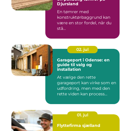
Djursland
En tømrer med
konstruktørbaggrund kan
være en stor fordel, når du
stå...
02. jul
Garageport i Odense: en
guide til valg og
installation
At vælge den rette
garageport kan virke som en
udfordring, men med den
rette viden kan process...
01. jul
Flyttefirma sjælland