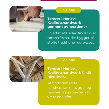
30. nov
Tømrer i Herlev:
Kvalitetshåndværk
gennem generationer
I hjertet af Herlev finder vi et
tømrerfirma, der bygger på
stolte traditioner og ekspe...
29. nov
Tømrer i Herlev:
Kvalitetshåndværk til dit
hjembolig
At finde den rette
håndværker til bygge- og
renoveringsprojekter kan
være en udfor...