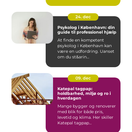
24. dec
Psykolog i København: din
guide til professionel hjælp
At finde en kompetent
psykolog i København kan
være en udfordring. Uanset
om du st&arin...
09. dec
Katepal tagpap:
holdbarhed, miljø og ro i
hverdagen
Mange bygger og renoverer
med blik for både pris,
levetid og klima. Her skiller
Katepal tagpap...