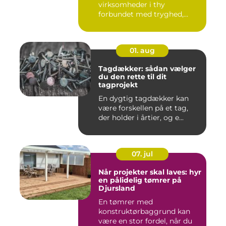
virksomheder i thy
forbundet med tryghed,
hurtig hjæ...
01. aug
Tagdækker: sådan vælger
du den rette til dit
tagprojekt
En dygtig tagdækker kan
være forskellen på et tag,
der holder i årtier, og e...
07. jul
Når projekter skal laves: hyr
en pålidelig tømrer på
Djursland
En tømrer med
konstruktørbaggrund kan
være en stor fordel, når du