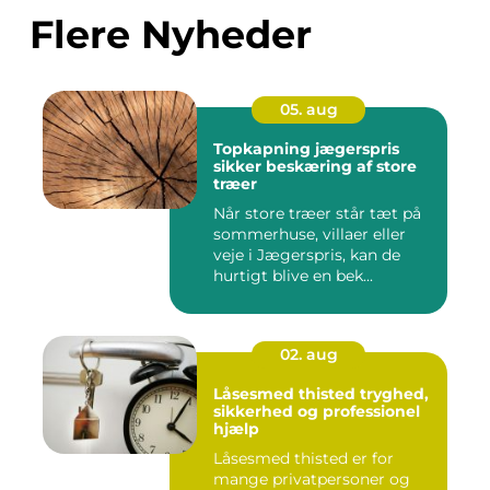
Flere Nyheder
05. aug
Topkapning jægerspris
sikker beskæring af store
træer
Når store træer står tæt på
sommerhuse, villaer eller
veje i Jægerspris, kan de
hurtigt blive en bek...
02. aug
Låsesmed thisted tryghed,
sikkerhed og professionel
hjælp
Låsesmed thisted er for
mange privatpersoner og