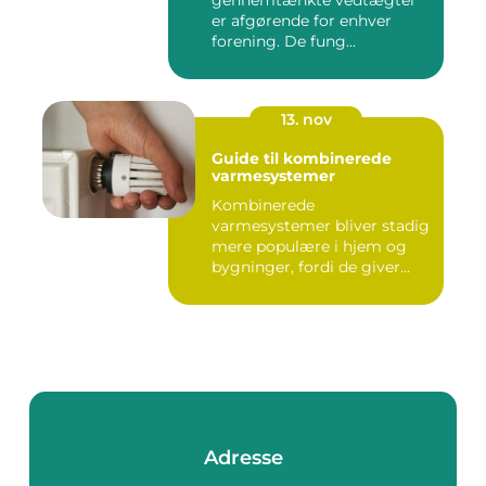
gennemtænkte vedtægter
er afgørende for enhver
forening. De fung...
13. nov
Guide til kombinerede
varmesystemer
Kombinerede
varmesystemer bliver stadig
mere populære i hjem og
bygninger, fordi de giver
flek...
Adresse