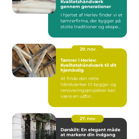
Kvalitetshåndværk
gennem generationer
I hjertet af Herlev finder vi et
tømrerfirma, der bygger på
stolte traditioner og ekspe...
29. nov
Tømrer i Herlev:
Kvalitetshåndværk til dit
hjembolig
At finde den rette
håndværker til bygge- og
renoveringsprojekter kan
være en udfor...
27. nov
Dørskilt: En elegant måde
at markere din indgang