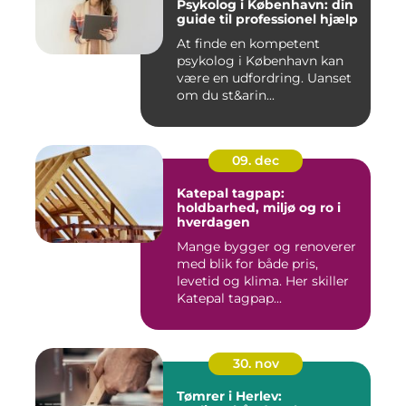
Psykolog i København: din
guide til professionel hjælp
At finde en kompetent
psykolog i København kan
være en udfordring. Uanset
om du st&arin...
09. dec
Katepal tagpap:
holdbarhed, miljø og ro i
hverdagen
Mange bygger og renoverer
med blik for både pris,
levetid og klima. Her skiller
Katepal tagpap...
30. nov
Tømrer i Herlev: