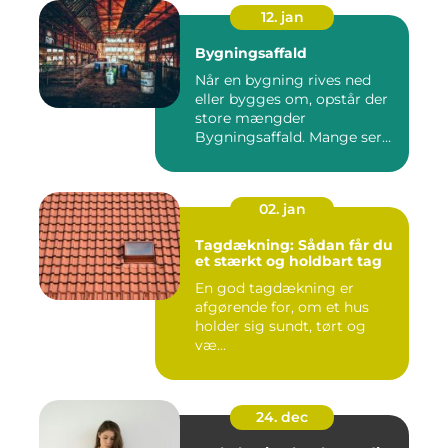
12. jan
Bygningsaffald
Når en bygning rives ned
eller bygges om, opstår der
store mængder
Bygningsaffald. Mange ser
det som...
02. jan
Tagdækning: Sådan får du
et stærkt og holdbart tag
En god tagdækning er
afgørende for, om et hus
holder sig sundt, tørt og
væ...
24. dec