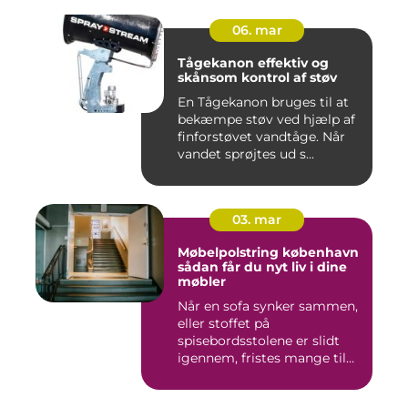
06. mar
Tågekanon effektiv og
skånsom kontrol af støv
En Tågekanon bruges til at
bekæmpe støv ved hjælp af
finforstøvet vandtåge. Når
vandet sprøjtes ud s...
03. mar
Møbelpolstring københavn
sådan får du nyt liv i dine
møbler
Når en sofa synker sammen,
eller stoffet på
spisebordsstolene er slidt
igennem, fristes mange til
ba...