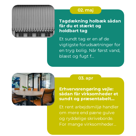
02. maj
Tagdækning holbæk sådan
får du et stærkt og
holdbart tag
Et sundt tag er en af de
vigtigste forudsætninger for
en tryg bolig. Når først vand,
blæst og fugt f...
03. apr
Erhvervsrengøring vejle:
sådan får virksomheder et
sundt og præsentabelt
arbejdsmiljø
Et rent arbejdsmiljø handler
om mere end pæne gulve
og ryddelige skriveborde.
For mange virksomheder...