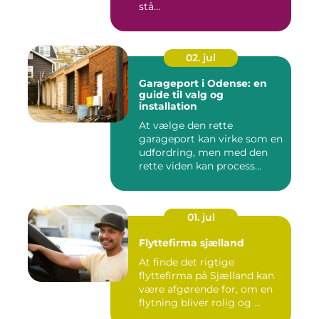
stå...
02. jul
Garageport i Odense: en
guide til valg og
installation
At vælge den rette
garageport kan virke som en
udfordring, men med den
rette viden kan process...
01. jul
Flyttefirma sjælland
At finde det rigtige
flyttefirma på Sjælland kan
være afgørende for, om en
flytning bliver rolig og ...