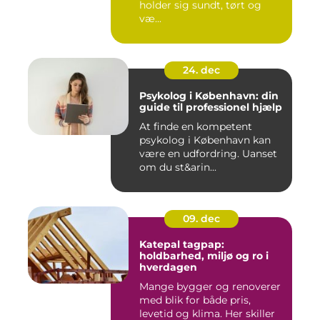
holder sig sundt, tørt og
væ...
24. dec
Psykolog i København: din
guide til professionel hjælp
At finde en kompetent
psykolog i København kan
være en udfordring. Uanset
om du st&arin...
09. dec
Katepal tagpap:
holdbarhed, miljø og ro i
hverdagen
Mange bygger og renoverer
med blik for både pris,
levetid og klima. Her skiller