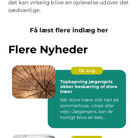
det kan virkelig blive en oplevelse udover det
sædvanlige.
Få læst flere indlæg her
Flere Nyheder
05. aug
Topkapning jægerspris
sikker beskæring af store
træer
Når store træer står tæt på
sommerhuse, villaer eller
veje i Jægerspris, kan de
hurtigt blive en bek...