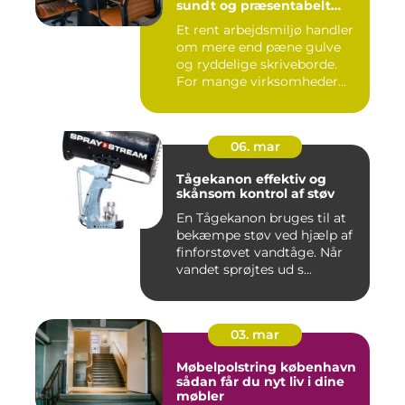
sundt og præsentabelt
arbejdsmiljø
Et rent arbejdsmiljø handler
om mere end pæne gulve
og ryddelige skriveborde.
For mange virksomheder...
06. mar
Tågekanon effektiv og
skånsom kontrol af støv
En Tågekanon bruges til at
bekæmpe støv ved hjælp af
finforstøvet vandtåge. Når
vandet sprøjtes ud s...
03. mar
Møbelpolstring københavn
sådan får du nyt liv i dine
møbler