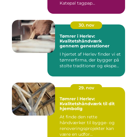
Katepal tagpap...
30. nov
Tømrer i Herlev:
Kvalitetshåndværk
gennem generationer
I hjertet af Herlev finder vi et
tømrerfirma, der bygger på
stolte traditioner og ekspe...
29. nov
Tømrer i Herlev:
Kvalitetshåndværk til dit
hjembolig
At finde den rette
håndværker til bygge- og
renoveringsprojekter kan
være en udfor...