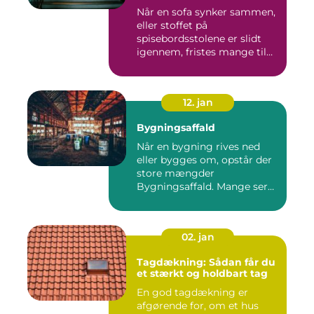
Når en sofa synker sammen,
eller stoffet på
spisebordsstolene er slidt
igennem, fristes mange til
ba...
12. jan
Bygningsaffald
Når en bygning rives ned
eller bygges om, opstår der
store mængder
Bygningsaffald. Mange ser
det som...
02. jan
Tagdækning: Sådan får du
et stærkt og holdbart tag
En god tagdækning er
afgørende for, om et hus