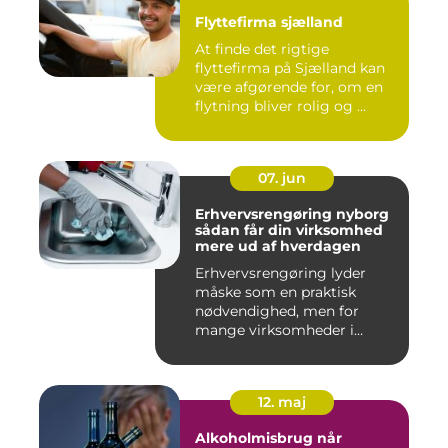
Flyttefirma sjælland
At finde det rigtige
flyttefirma på Sjælland kan
være afgørende for, om en
flytning bliver rolig og ...
07. jun
Erhvervsrengøring nyborg
sådan får din virksomhed
mere ud af hverdagen
Erhvervsrengøring lyder
måske som en praktisk
nødvendighed, men for
mange virksomheder i
Nyborg er d...
12. maj
Alkoholmisbrug når