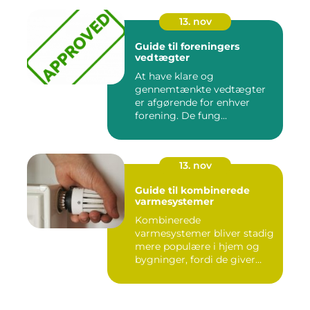
13. nov
Guide til foreningers
vedtægter
At have klare og
gennemtænkte vedtægter
er afgørende for enhver
forening. De fung...
13. nov
Guide til kombinerede
varmesystemer
Kombinerede
varmesystemer bliver stadig
mere populære i hjem og
bygninger, fordi de giver
flek...