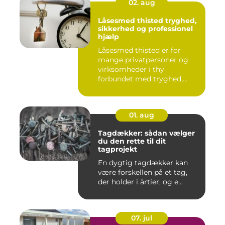
02. aug
Låsesmed thisted tryghed,
sikkerhed og professionel
hjælp
Låsesmed thisted er for
mange privatpersoner og
virksomheder i thy
forbundet med tryghed,
hurtig hjæ...
01. aug
Tagdækker: sådan vælger
du den rette til dit
tagprojekt
En dygtig tagdækker kan
være forskellen på et tag,
der holder i årtier, og e...
07. jul