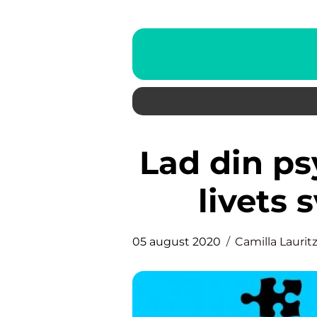
Lad din psykolog rådgive dig i
livets
05 august 2020
Camilla Laurit