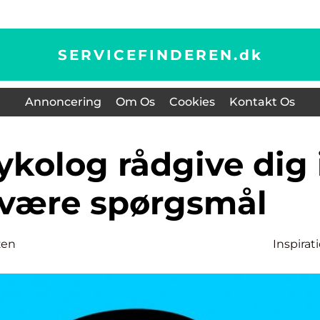
SERVICEFINDEREN.
dk
Annoncering
Om Os
Cookies
Kontakt Os
 svære spørgsmål
zen
Inspirat