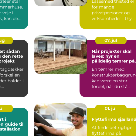
træer står
Låsesmed thisted er
ommerhuse,
for mange
r veje i
privatpersoner og
s, kan de
virksomheder i thy
ve en bek...
forbundet med
tryghed, hurtig hjæ..
aug
07. jul
r: sådan
Når projekter skal
 den rette
laves: hyr en
gprojekt
pålidelig tømrer på
Djursland
 tagdækker
En tømrer med
forskellen
konstruktørbaggrun
der holder i
kan være en stor
...
fordel, når du stå...
ul
01. jul
t i
Flyttefirma sjællan
n guide til
At finde det rigtige
stallation
flyttefirma på