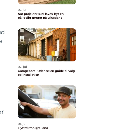
07. jul
Når projekter skal laves: hyr en
pålidelig tømrer på Djursland
ud
e
n
02. jul
Garageport i Odense: en guide til valg
og installation
or
01. jul
Flyttefirma sjælland