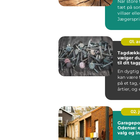
Når store 
tæt på s
villaer elle
Jægerspri
hurtigt bli
01. 
Tagdække
vælger du
til dit ta
En dygtig
kan være 
på et tag, 
årtier, og e
02. j
Garagepor
Odense: e
valg og in