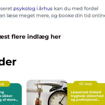
iseret
psykolog i århus
kan du med fordel
n læse meget mere, og booke din tid onlin
æst flere indlæg her
der
aug
02. aug
ng
Låsesmed thisted
er
tryghed, sikkerhed
 af store
og professionel
hjælp