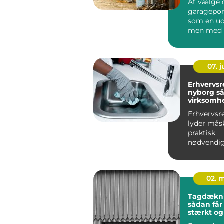
At vælge 
garagepor
som en ud
men med d
viden kan 
07. 
Erhvervs
nyborg sådan får din
virksomh
af hverd
Erhvervsr
lyder mås
praktisk
nødvendi
for mang
virksomhe
Nyborg er 
02. 
Tagdækn
sådan får
stærkt og
tag