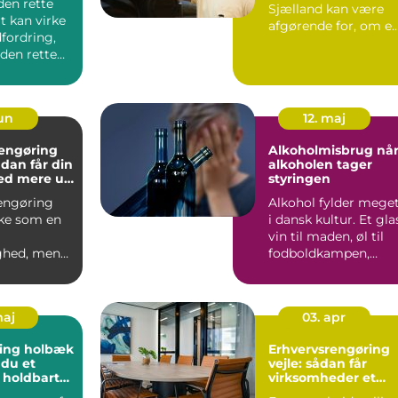
den rette
Sjælland kan være
t kan virke
afgørende for, om e
fordring,
flytning bliver rolig
en rette
og ...
process...
jun
12. maj
rengøring
Alkoholmisbrug når
alkoholen tager
ed mere ud
styringen
agen
engøring
Alkohol fylder mege
ke som en
i dansk kultur. Et gla
vin til maden, øl til
ghed, men
fodboldkampen,
e
fredagsbar med kol...
der i
d...
maj
03. apr
ing holbæk
Erhvervsrengøring
 du et
vejle: sådan får
 holdbart
virksomheder et
sundt og