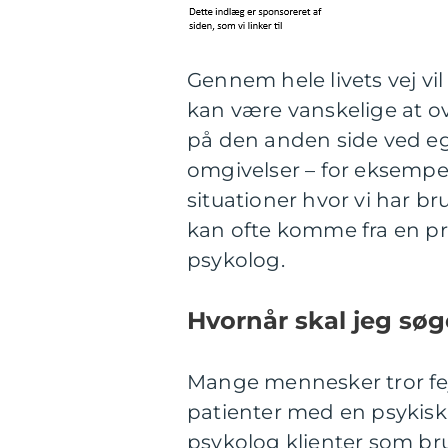
Gennem hele livets vej vi
kan være vanskelige at 
på den anden side ved eg
omgivelser – for eksempel
situationer hvor vi har b
kan ofte komme fra en pr
psykolog.
Hvornår skal jeg sø
Mange mennesker tror fej
patienter med en psykisk
psykolog klienter som br