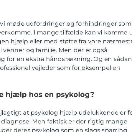
l vi møde udfordringer og forhindringer som
overkomme. I mange tilfælde kan vi komme 
en hjælp eller med støtte fra vore nærmest
 venner og familie. Men der er også
rug for en ekstra håndsrækning. Og en såda
ofessionel vejleder som for eksempel en
ge hjælp hos en psykolog?
lagtigt at psykolog hjælp udelukkende er f
 diagnose. Men faktisk er der rigtig mange
uger deres psykolog som en slags sparring