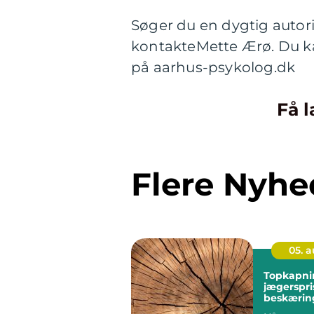
Søger du en dygtig autor
kontakteMette Ærø. Du ka
på aarhus-psykolog.dk
Få l
Flere Nyhe
05. 
Topkapni
jægerspris sikk
beskæring
træer