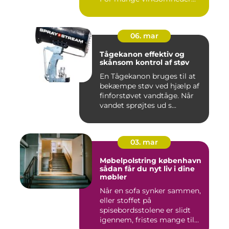
06. mar
Tågekanon effektiv og
skånsom kontrol af støv
En Tågekanon bruges til at
bekæmpe støv ved hjælp af
finforstøvet vandtåge. Når
vandet sprøjtes ud s...
03. mar
Møbelpolstring københavn
sådan får du nyt liv i dine
møbler
Når en sofa synker sammen,
eller stoffet på
spisebordsstolene er slidt
igennem, fristes mange til