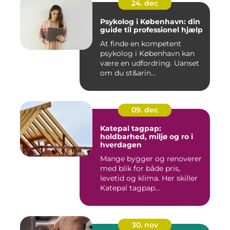
24. dec
Psykolog i København: din
guide til professionel hjælp
At finde en kompetent
psykolog i København kan
være en udfordring. Uanset
om du st&arin...
09. dec
Katepal tagpap:
holdbarhed, miljø og ro i
hverdagen
Mange bygger og renoverer
med blik for både pris,
levetid og klima. Her skiller
Katepal tagpap...
30. nov