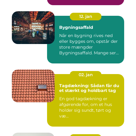
ba...
12. jan
Bygningsaffald
Når en bygning rives ned
eller bygges om, opstår der
store mængder
Bygningsaffald. Mange ser
det som...
02. jan
Tagdækning: Sådan får du
et stærkt og holdbart tag
En god tagdækning er
afgørende for, om et hus
holder sig sundt, tørt og
væ...