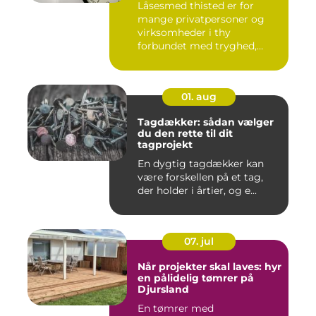
Låsesmed thisted er for
mange privatpersoner og
virksomheder i thy
forbundet med tryghed,
hurtig hjæ...
01. aug
Tagdækker: sådan vælger
du den rette til dit
tagprojekt
En dygtig tagdækker kan
være forskellen på et tag,
der holder i årtier, og e...
07. jul
Når projekter skal laves: hyr
en pålidelig tømrer på
Djursland
En tømrer med