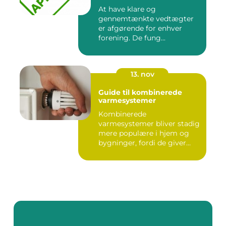
At have klare og
gennemtænkte vedtægter
er afgørende for enhver
forening. De fung...
13. nov
Guide til kombinerede
varmesystemer
Kombinerede
varmesystemer bliver stadig
mere populære i hjem og
bygninger, fordi de giver
flek...