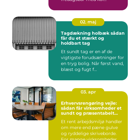
02. maj
Tagdækning holbæk sådan
får du et stærkt og
holdbart tag
Et sundt tag er en af de
vigtigste forudsætninger for
en tryg bolig. Når først vand,
blæst og fugt f...
03. apr
Erhvervsrengøring vejle:
sådan får virksomheder et
sundt og præsentabelt
arbejdsmiljø
Et rent arbejdsmiljø handler
om mere end pæne gulve
og ryddelige skriveborde.
For mange virksomheder...