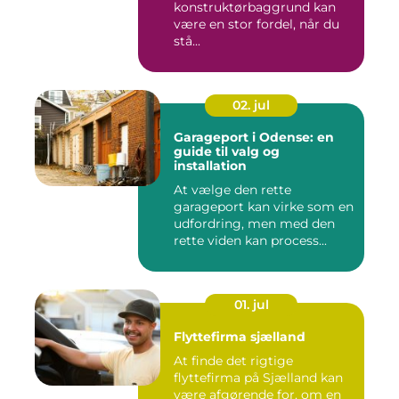
konstruktørbaggrund kan
være en stor fordel, når du
stå...
02. jul
Garageport i Odense: en
guide til valg og
installation
At vælge den rette
garageport kan virke som en
udfordring, men med den
rette viden kan process...
01. jul
Flyttefirma sjælland
At finde det rigtige
flyttefirma på Sjælland kan
være afgørende for, om en