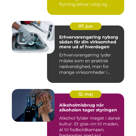
flytning bliver rolig og ...
07. jun
Erhvervsrengøring nyborg
sådan får din virksomhed
mere ud af hverdagen
Erhvervsrengøring lyder
måske som en praktisk
nødvendighed, men for
mange virksomheder i
Nyborg er d...
12. maj
Alkoholmisbrug når
alkoholen tager styringen
Alkohol fylder meget i dansk
kultur. Et glas vin til maden,
øl til fodboldkampen,
fredagsbar med kol...