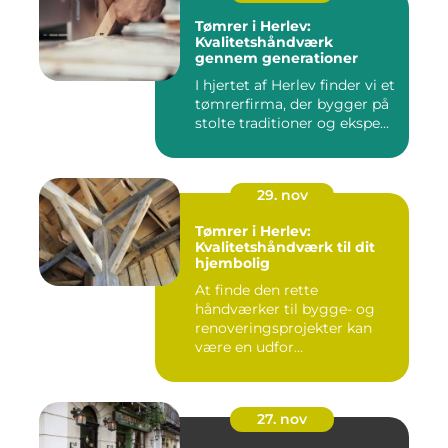
Tømrer i Herlev:
Kvalitetshåndværk
gennem generationer
I hjertet af Herlev finder vi et
tømrerfirma, der bygger på
stolte traditioner og ekspe...
29. nov
Tømrer i Herlev:
Kvalitetshåndværk til dit
hjembolig
At finde den rette
håndværker til bygge- og
renoveringsprojekter kan
være en udfor...
27. nov