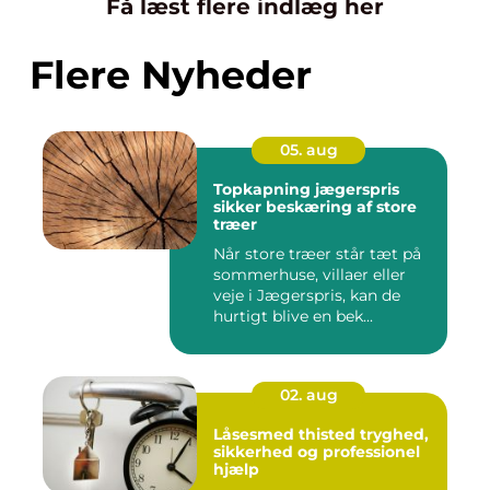
Få læst flere indlæg her
Flere Nyheder
05. aug
Topkapning jægerspris
sikker beskæring af store
træer
Når store træer står tæt på
sommerhuse, villaer eller
veje i Jægerspris, kan de
hurtigt blive en bek...
02. aug
Låsesmed thisted tryghed,
sikkerhed og professionel
hjælp