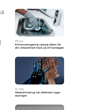
så
l
07. jun
Erhvervsrengøring nyborg sådan får
din virksomhed mere ud af hverdagen
12. maj
Alkoholmisbrug når alkoholen tager
styringen