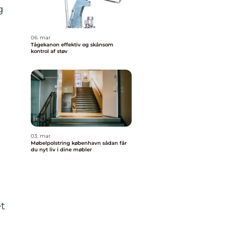
g
06. mar
Tågekanon effektiv og skånsom
kontrol af støv
n
03. mar
Møbelpolstring københavn sådan får
du nyt liv i dine møbler
et