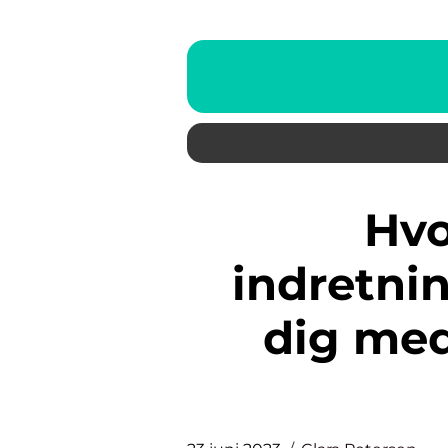
Hvordan kan en
indretni
dig med