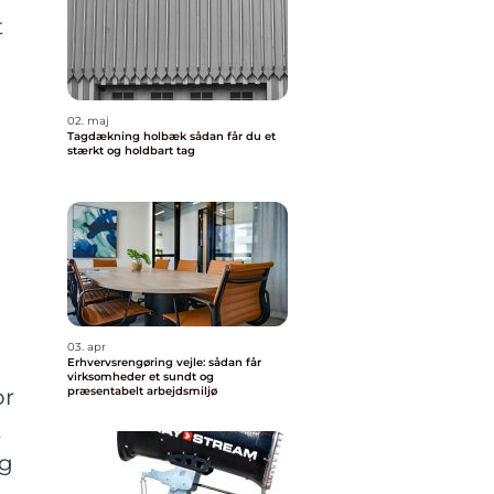
t
02. maj
Tagdækning holbæk sådan får du et
stærkt og holdbart tag
03. apr
Erhvervsrengøring vejle: sådan får
virksomheder et sundt og
or
præsentabelt arbejdsmiljø
t
ng