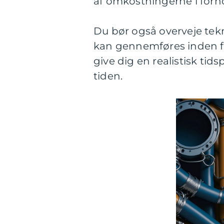
af omkostningerne i forhol
Du bør også overveje tekni
kan gennemføres inden for
give dig en realistisk tids
tiden.