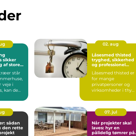
der
aug
02. aug
ng
Låsesmed thisted
er
tryghed, sikkerhed
 af store
og professionel
hjælp
træer står
Låsesmed thisted er
ommerhuse,
for mange
r veje i
privatpersoner og
s, kan de
virksomheder i thy
ve en bek...
forbundet med
tryghed, hurtig hjæ..
aug
07. jul
r: sådan
Når projekter skal
 den rette
laves: hyr en
gprojekt
pålidelig tømrer på