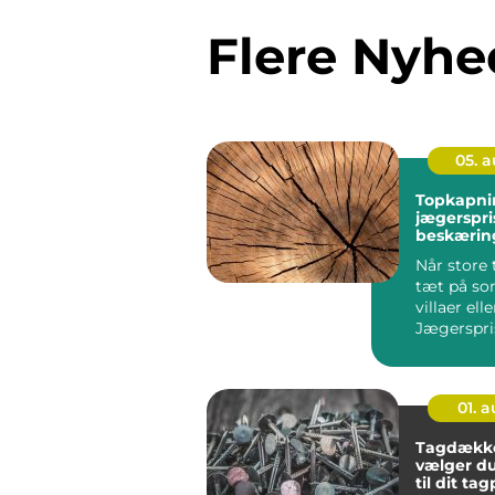
Flere Nyhe
05. 
Topkapni
jægerspris sikk
beskæring
træer
Når store 
tæt på s
villaer elle
Jægerspri
hurtigt bli
01. 
Tagdække
vælger du
til dit ta