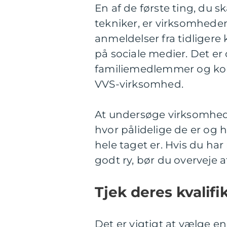
En af de første ting, du s
tekniker, er virksomhe
anmeldelser fra tidliger
på sociale medier. Det er
familiemedlemmer og kol
VVS-virksomhed.
At undersøge virksomhed
hvor pålidelige de er og h
hele taget er. Hvis du h
godt ry, bør du overveje 
Tjek deres kvalifi
Det er vigtigt at vælge e