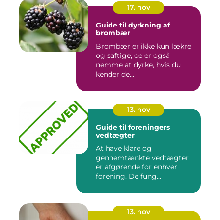
17. nov
Guide til dyrkning af
brombær
Brombær er ikke kun lækre
og saftige, de er også
nemme at dyrke, hvis du
kender de...
13. nov
Guide til foreningers
vedtægter
At have klare og
gennemtænkte vedtægter
er afgørende for enhver
forening. De fung...
13. nov