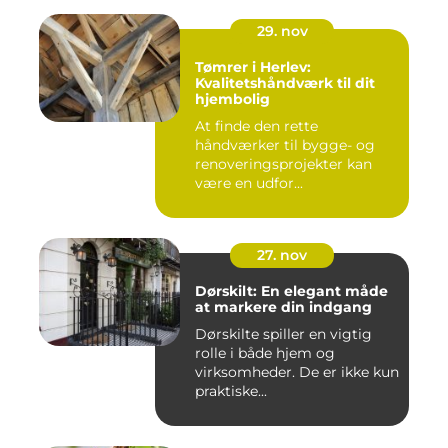
29. nov
Tømrer i Herlev:
Kvalitetshåndværk til dit
hjembolig
At finde den rette
håndværker til bygge- og
renoveringsprojekter kan
være en udfor...
27. nov
Dørskilt: En elegant måde
at markere din indgang
Dørskilte spiller en vigtig
rolle i både hjem og
virksomheder. De er ikke kun
praktiske...