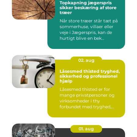
Topkapning jægerspris
sikker beskæring af store
træer
Når store træer står tæt på
sommerhuse, villaer eller
veje i Jægerspris, kan de
hurtigt blive en bek...
02. aug
Låsesmed thisted tryghed,
sikkerhed og professionel
hjælp
Låsesmed thisted er for
mange privatpersoner og
virksomheder i thy
forbundet med tryghed,
hurtig hjæ...
01. aug