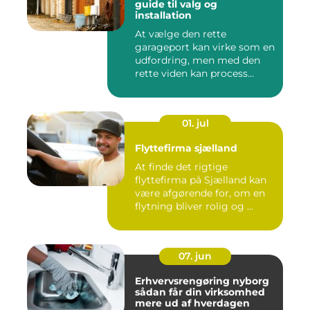
guide til valg og
installation
At vælge den rette
garageport kan virke som en
udfordring, men med den
rette viden kan process...
01. jul
Flyttefirma sjælland
At finde det rigtige
flyttefirma på Sjælland kan
være afgørende for, om en
flytning bliver rolig og ...
07. jun
Erhvervsrengøring nyborg
sådan får din virksomhed
mere ud af hverdagen