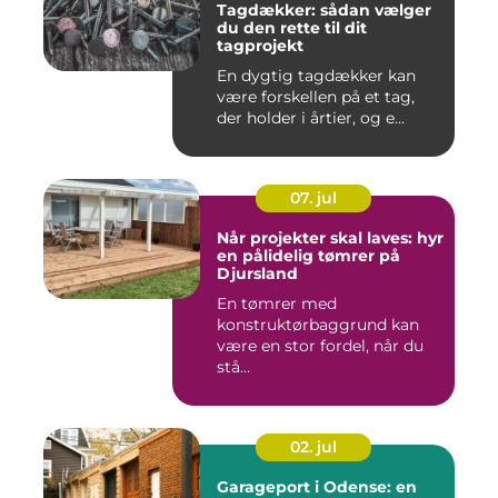
Tagdækker: sådan vælger
du den rette til dit
tagprojekt
En dygtig tagdækker kan
være forskellen på et tag,
der holder i årtier, og e...
07. jul
Når projekter skal laves: hyr
en pålidelig tømrer på
Djursland
En tømrer med
konstruktørbaggrund kan
være en stor fordel, når du
stå...
02. jul
Garageport i Odense: en