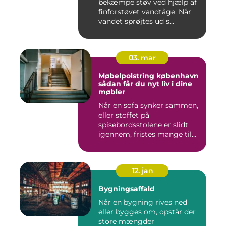
bekæmpe støv ved hjælp af
finforstøvet vandtåge. Når
vandet sprøjtes ud s...
03. mar
Møbelpolstring københavn
sådan får du nyt liv i dine
møbler
Når en sofa synker sammen,
eller stoffet på
spisebordsstolene er slidt
igennem, fristes mange til
ba...
12. jan
Bygningsaffald
Når en bygning rives ned
eller bygges om, opstår der
store mængder