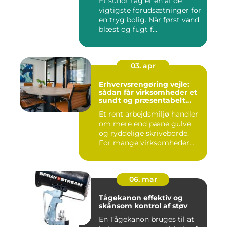
Et sundt tag er en af de
vigtigste forudsætninger for
en tryg bolig. Når først vand,
blæst og fugt f...
03. apr
Erhvervsrengøring vejle:
sådan får virksomheder et
sundt og præsentabelt
arbejdsmiljø
Et rent arbejdsmiljø handler
om mere end pæne gulve
og ryddelige skriveborde.
For mange virksomheder...
06. mar
Tågekanon effektiv og
skånsom kontrol af støv
En Tågekanon bruges til at