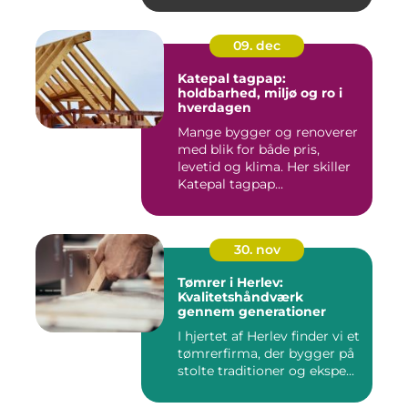
09. dec
Katepal tagpap:
holdbarhed, miljø og ro i
hverdagen
Mange bygger og renoverer
med blik for både pris,
levetid og klima. Her skiller
Katepal tagpap...
30. nov
Tømrer i Herlev:
Kvalitetshåndværk
gennem generationer
I hjertet af Herlev finder vi et
tømrerfirma, der bygger på
stolte traditioner og ekspe...