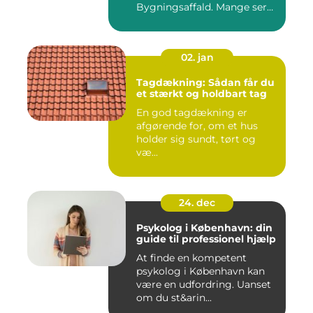
Bygningsaffald. Mange ser
det som...
02. jan
Tagdækning: Sådan får du
et stærkt og holdbart tag
En god tagdækning er
afgørende for, om et hus
holder sig sundt, tørt og
væ...
24. dec
Psykolog i København: din
guide til professionel hjælp
At finde en kompetent
psykolog i København kan
være en udfordring. Uanset
om du st&arin...