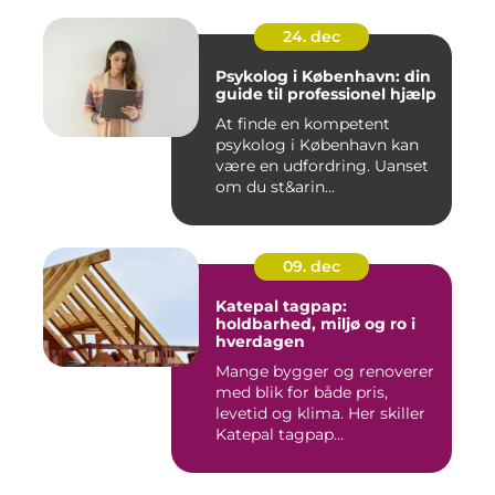
24. dec
Psykolog i København: din
guide til professionel hjælp
At finde en kompetent
psykolog i København kan
være en udfordring. Uanset
om du st&arin...
09. dec
Katepal tagpap:
holdbarhed, miljø og ro i
hverdagen
Mange bygger og renoverer
med blik for både pris,
levetid og klima. Her skiller
Katepal tagpap...