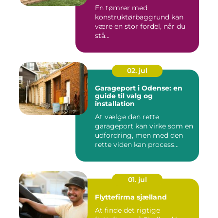
En tømrer med
konstruktørbaggrund kan
være en stor fordel, når du
stå...
02. jul
Garageport i Odense: en
guide til valg og
installation
At vælge den rette
garageport kan virke som en
udfordring, men med den
rette viden kan process...
01. jul
Flyttefirma sjælland
At finde det rigtige