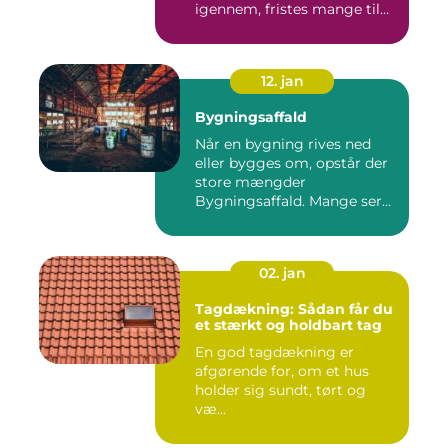
igennem, fristes mange til
ba...
12. jan
Bygningsaffald
Når en bygning rives ned
eller bygges om, opstår der
store mængder
Bygningsaffald. Mange ser
det som...
02. jan
Tagdækning: Sådan får du
et stærkt og holdbart tag
En god tagdækning er
afgørende for, om et hus
holder sig sundt, tørt og
væ...