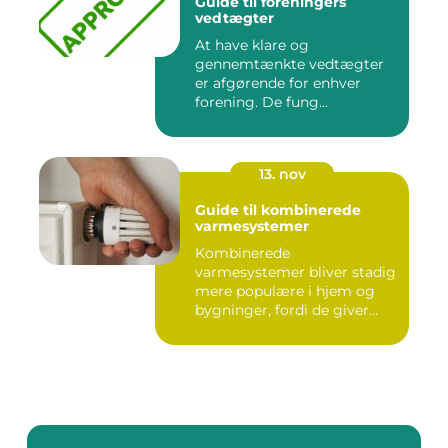
Guide til foreningers
vedtægter
At have klare og
gennemtænkte vedtægter
er afgørende for enhver
forening. De fung...
13. nov
Guide til kombinerede
varmesystemer
Kombinerede
varmesystemer bliver stadig
mere populære i hjem og
bygninger, fordi de giver
flek...