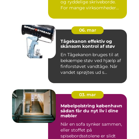
og ryddelige skriveborde.
For mange virksomheder...
06. mar
Tågekanon effektiv og
skånsom kontrol af støv
En Tågekanon bruges til at
bekæmpe støv ved hjælp af
finforstøvet vandtåge. Når
vandet sprøjtes ud s...
03. mar
Møbelpolstring københavn
sådan får du nyt liv i dine
møbler
Når en sofa synker sammen,
eller stoffet på
spisebordsstolene er slidt