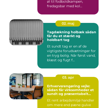
øl til fodboldkampen,
fredagsbar med kol...
02. maj
Tagdækning holbæk sådan
får du et stærkt og
holdbart tag
Et sundt tag er en af de
vigtigste forudsætninger for
en tryg bolig. Når først vand,
blæst og fugt f...
03. apr
Erhvervsrengøring vejle:
sådan får virksomheder et
sundt og præsentabelt
arbejdsmiljø
Et rent arbejdsmiljø handler
om mere end pæne gulve