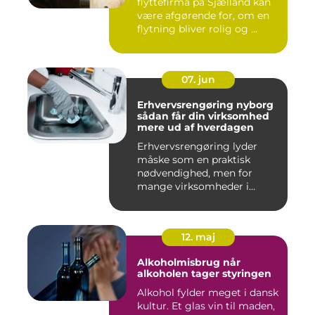
flyttefirma på Sjælland kan
være afgørende for, om en
flytning bliver rolig og ...
07. jun
Erhvervsrengøring nyborg
sådan får din virksomhed
mere ud af hverdagen
Erhvervsrengøring lyder
måske som en praktisk
nødvendighed, men for
mange virksomheder i
Nyborg er d...
12. maj
Alkoholmisbrug når
alkoholen tager styringen
Alkohol fylder meget i dansk
kultur. Et glas vin til maden,