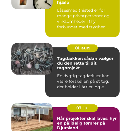
hjælp
Låsesmed thisted er for
mange privatpersoner og
virksomheder i thy
forbundet med tryghed,
hurtig hjæ...
01. aug
Tagdækker: sådan vælger
du den rette til dit
tagprojekt
En dygtig tagdækker kan
være forskellen på et tag,
der holder i årtier, og e...
07. jul
Når projekter skal laves: hyr
en pålidelig tømrer på
Djursland