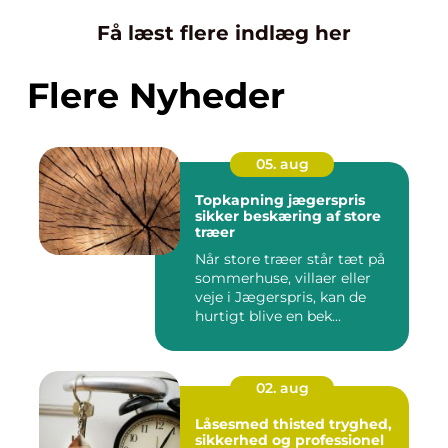
Få læst flere indlæg her
Flere Nyheder
05. aug
Topkapning jægerspris
sikker beskæring af store
træer
Når store træer står tæt på
sommerhuse, villaer eller
veje i Jægerspris, kan de
hurtigt blive en bek...
02. aug
Låsesmed thisted tryghed,
sikkerhed og professionel