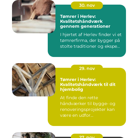
30. nov
Tømrer i Herlev:
Kvalitetshåndværk
gennem generationer
I hjertet af Herlev finder vi et
tømrerfirma, der bygger på
stolte traditioner og ekspe...
29. nov
Tømrer i Herlev:
Kvalitetshåndværk til dit
hjembolig
At finde den rette
håndværker til bygge- og
renoveringsprojekter kan
være en udfor...
27. nov