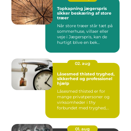
Topkapning jægerspris
sikker beskæring af store
træer
Når store træer står tæt på
sommerhuse, villaer eller
veje i Jægerspris, kan de
hurtigt blive en bek...
02. aug
Låsesmed thisted tryghed,
sikkerhed og professionel
hjælp
Låsesmed thisted er for
mange privatpersoner og
virksomheder i thy
forbundet med tryghed,
hurtig hjæ...
01. aug