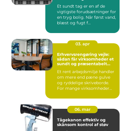
Et sundt tag er en af de
vigtigste forudsætninger for
en tryg bolig. Når først vand,
blæst og fugt f...
03. apr
Erhvervsrengøring vejle:
sådan får virksomheder et
sundt og præsentabelt
arbejdsmiljø
Et rent arbejdsmiljø handler
om mere end pæne gulve
og ryddelige skriveborde.
For mange virksomheder...
06. mar
Tågekanon effektiv og
skånsom kontrol af støv