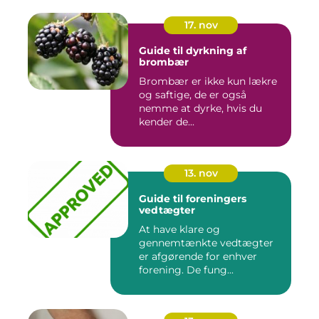
17. nov
Guide til dyrkning af
brombær
Brombær er ikke kun lækre
og saftige, de er også
nemme at dyrke, hvis du
kender de...
13. nov
Guide til foreningers
vedtægter
At have klare og
gennemtænkte vedtægter
er afgørende for enhver
forening. De fung...