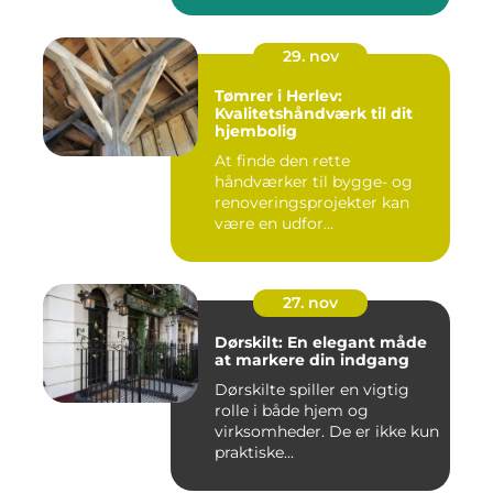
29. nov
Tømrer i Herlev:
Kvalitetshåndværk til dit
hjembolig
At finde den rette
håndværker til bygge- og
renoveringsprojekter kan
være en udfor...
27. nov
Dørskilt: En elegant måde
at markere din indgang
Dørskilte spiller en vigtig
rolle i både hjem og
virksomheder. De er ikke kun
praktiske...