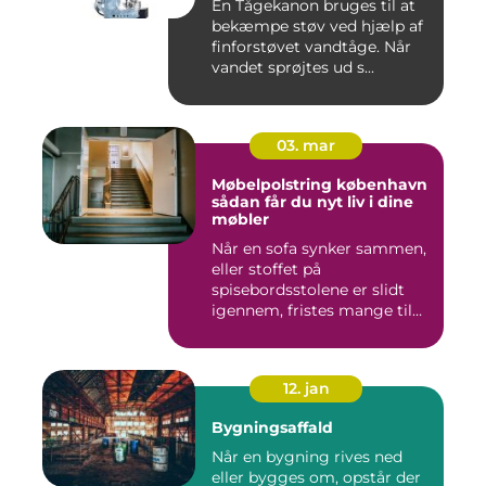
En Tågekanon bruges til at
bekæmpe støv ved hjælp af
finforstøvet vandtåge. Når
vandet sprøjtes ud s...
03. mar
Møbelpolstring københavn
sådan får du nyt liv i dine
møbler
Når en sofa synker sammen,
eller stoffet på
spisebordsstolene er slidt
igennem, fristes mange til
ba...
12. jan
Bygningsaffald
Når en bygning rives ned
eller bygges om, opstår der