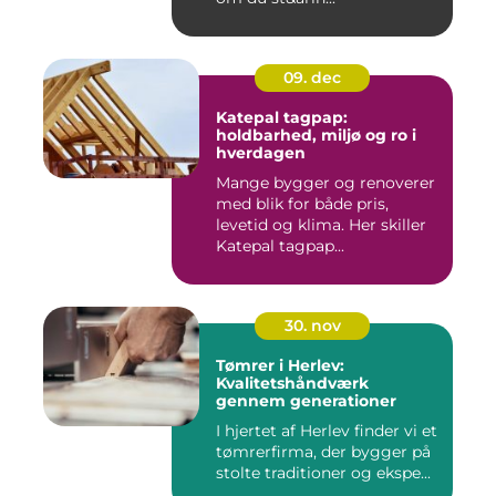
09. dec
Katepal tagpap:
holdbarhed, miljø og ro i
hverdagen
Mange bygger og renoverer
med blik for både pris,
levetid og klima. Her skiller
Katepal tagpap...
30. nov
Tømrer i Herlev:
Kvalitetshåndværk
gennem generationer
I hjertet af Herlev finder vi et
tømrerfirma, der bygger på
stolte traditioner og ekspe...