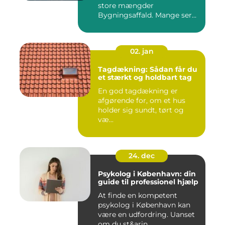
store mængder
Bygningsaffald. Mange ser
det som...
02. jan
Tagdækning: Sådan får du
et stærkt og holdbart tag
En god tagdækning er
afgørende for, om et hus
holder sig sundt, tørt og
væ...
24. dec
Psykolog i København: din
guide til professionel hjælp
At finde en kompetent
psykolog i København kan
være en udfordring. Uanset
om du st&arin...