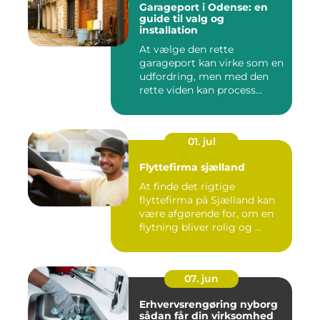
Garageport i Odense: en
guide til valg og
installation
At vælge den rette
garageport kan virke som en
udfordring, men med den
rette viden kan process...
01. jul
Flyttefirma sjælland
At finde det rigtige
flyttefirma på Sjælland kan
være afgørende for, om en
flytning bliver rolig og ...
07. jun
Erhvervsrengøring nyborg
sådan får din virksomhed