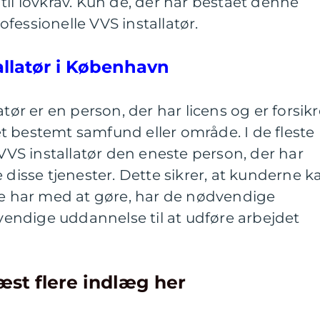
til lovkrav. Kun de, der har bestået denne
fessionelle VVS installatør.
allatør i København
atør er en person, der har licens og er forsikr
i et bestemt samfund eller område. I de fleste
 VVS installatør den eneste person, der har
ere disse tjenester. Dette sikrer, at kunderne k
de har med at gøre, har de nødvendige
ndige uddannelse til at udføre arbejdet
æst flere indlæg her