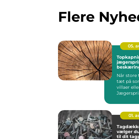
Flere Nyhe
05. 
Topkapni
jægerspris sikk
beskæring
træer
Når store 
tæt på s
villaer elle
Jægerspri
hurtigt bli
01. 
Tagdække
vælger du
til dit ta