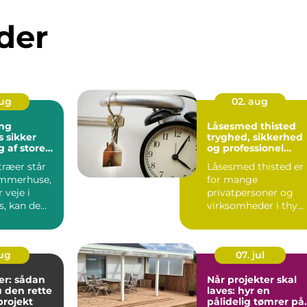
der
aug
02. aug
ng
Låsesmed thisted
er
tryghed, sikkerhed
 af store
og professionel
hjælp
træer står
Låsesmed thisted er
ommerhuse,
for mange
r veje i
privatpersoner og
s, kan de
virksomheder i thy
ve en bek...
forbundet med
tryghed, hurtig hjæ..
aug
07. jul
r: sådan
Når projekter skal
 den rette
laves: hyr en
gprojekt
pålidelig tømrer på