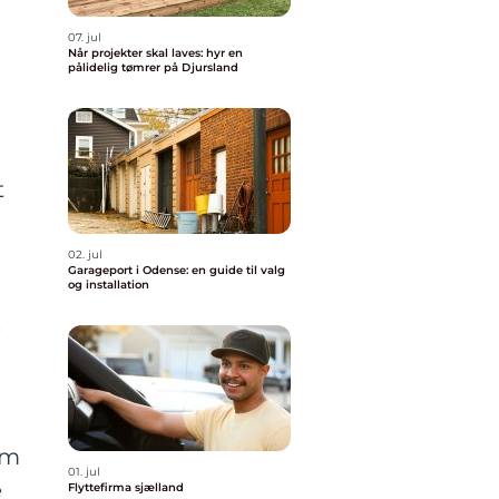
07. jul
Når projekter skal laves: hyr en
pålidelig tømrer på Djursland
t
02. jul
Garageport i Odense: en guide til valg
og installation
.
om
01. jul
e
Flyttefirma sjælland