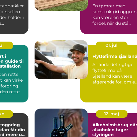
Djursland
 tagdækker
En tømrer med
forskellen
konstruktørbaggrun
der holder i
kan være en stor
...
fordel, når du stå...
ul
01. jul
t i
Flyttefirma sjællan
n guide til
At finde det rigtige
stallation
flyttefirma på
den rette
Sjælland kan være
t kan virke
afgørende for, om e
fordring,
flytning bliver rolig
en rette
og ...
process...
jun
12. maj
rengøring
Alkoholmisbrug når
alkoholen tager
ed mere ud
styringen