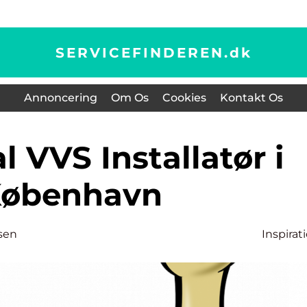
SERVICEFINDEREN.
dk
Annoncering
Om Os
Cookies
Kontakt Os
øbenhavn
sen
Inspirat