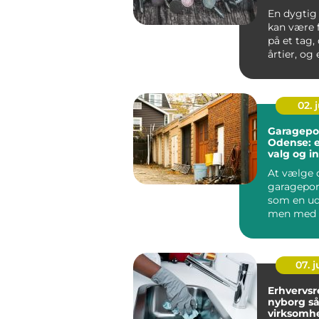
En dygtig
kan være 
på et tag, 
årtier, og e
02. j
Garagepor
Odense: e
valg og in
At vælge 
garagepor
som en ud
men med d
viden kan 
07. 
Erhvervs
nyborg sådan får din
virksomh