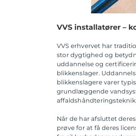
VVS installatører – 
VVS erhvervet har traditi
stor dygtighed og betydni
uddannelse og certificerin
blikkenslager. Uddannels
blikkenslagere varer typis
grundlæggende vandsyst
affaldshåndteringsteknik
Når de har afsluttet dere
prøve for at få deres lice