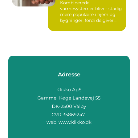
Kombinerede
varmesystemer bliver stadig
mere populære i hjem og
bygninger, fordi de giver
flek...
Adresse
web:
www.klikko.dk