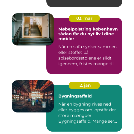
03. mar
Møbelpolstring københavn
sådan får du nyt liv i dine
møbler
Når en sofa synker sammen,
eller stoffet på
spisebordsstolene er slidt
igennem, fristes mange til
ba...
12. jan
Bygningsaffald
Når en bygning rives ned
eller bygges om, opstår der
store mængder
Bygningsaffald. Mange ser
det som...