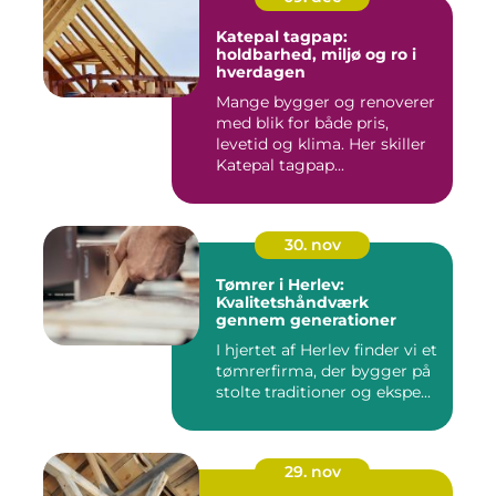
Katepal tagpap:
holdbarhed, miljø og ro i
hverdagen
Mange bygger og renoverer
med blik for både pris,
levetid og klima. Her skiller
Katepal tagpap...
30. nov
Tømrer i Herlev:
Kvalitetshåndværk
gennem generationer
I hjertet af Herlev finder vi et
tømrerfirma, der bygger på
stolte traditioner og ekspe...
29. nov