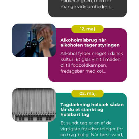
nødvendighed, men for
mange virksomheder i
Nyborg er d...
12. maj
Alkoholmisbrug når
alkoholen tager styringen
Alkohol fylder meget i dansk
kultur. Et glas vin til maden,
øl til fodboldkampen,
fredagsbar med kol...
02. maj
Tagdækning holbæk sådan
får du et stærkt og
holdbart tag
Et sundt tag er en af de
vigtigste forudsætninger for
en tryg bolig. Når først vand,