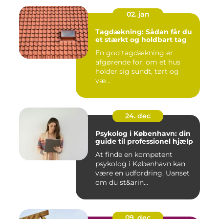
02. jan
Tagdækning: Sådan får du
et stærkt og holdbart tag
En god tagdækning er
afgørende for, om et hus
holder sig sundt, tørt og
væ...
24. dec
Psykolog i København: din
guide til professionel hjælp
At finde en kompetent
psykolog i København kan
være en udfordring. Uanset
om du st&arin...
09. dec