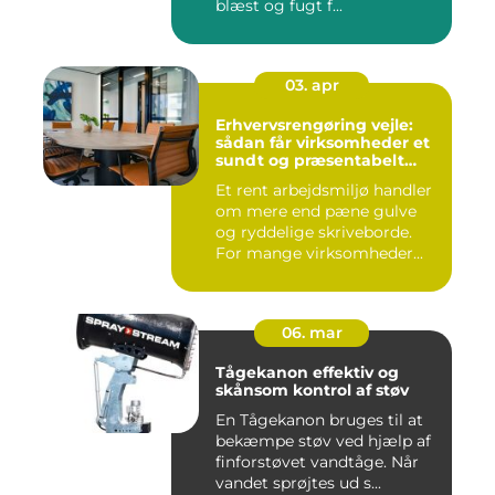
blæst og fugt f...
03. apr
Erhvervsrengøring vejle:
sådan får virksomheder et
sundt og præsentabelt
arbejdsmiljø
Et rent arbejdsmiljø handler
om mere end pæne gulve
og ryddelige skriveborde.
For mange virksomheder...
06. mar
Tågekanon effektiv og
skånsom kontrol af støv
En Tågekanon bruges til at
bekæmpe støv ved hjælp af
finforstøvet vandtåge. Når
vandet sprøjtes ud s...