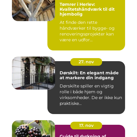
Tømrer i Herlev:
Kvalitetshåndværk til dit
hjembolig
At finde den rette
håndværker til bygge- og
renoveringsprojekter kan
være en udfor...
27. nov
Dørskilt: En elegant måde
at markere din indgang
Dørskilte spiller en vigtig
rolle i både hjem og
virksomheder. De er ikke kun
praktiske...
17. nov
Guide til dyrkning af