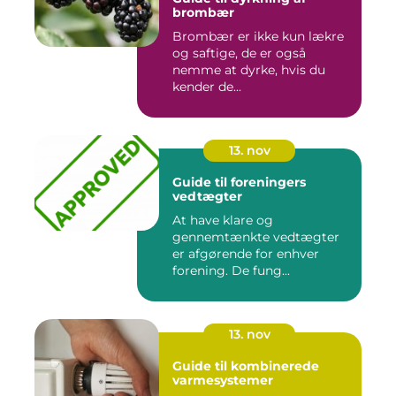
brombær
Brombær er ikke kun lækre
og saftige, de er også
nemme at dyrke, hvis du
kender de...
13. nov
Guide til foreningers
vedtægter
At have klare og
gennemtænkte vedtægter
er afgørende for enhver
forening. De fung...
13. nov
Guide til kombinerede
varmesystemer