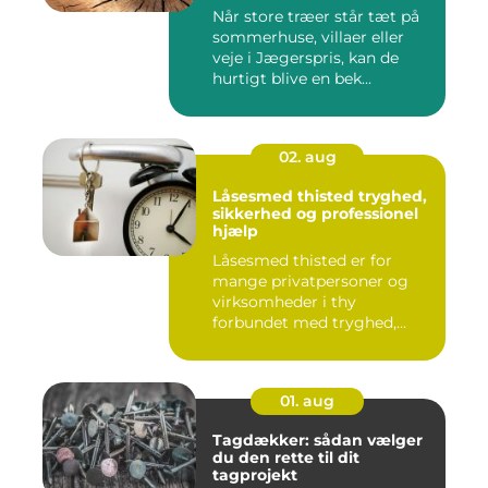
Når store træer står tæt på
sommerhuse, villaer eller
veje i Jægerspris, kan de
hurtigt blive en bek...
02. aug
Låsesmed thisted tryghed,
sikkerhed og professionel
hjælp
Låsesmed thisted er for
mange privatpersoner og
virksomheder i thy
forbundet med tryghed,
hurtig hjæ...
01. aug
Tagdækker: sådan vælger
du den rette til dit
tagprojekt