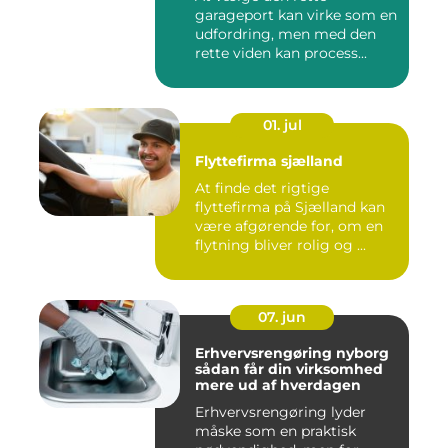
garageport kan virke som en
udfordring, men med den
rette viden kan process...
01. jul
Flyttefirma sjælland
At finde det rigtige
flyttefirma på Sjælland kan
være afgørende for, om en
flytning bliver rolig og ...
07. jun
Erhvervsrengøring nyborg
sådan får din virksomhed
mere ud af hverdagen
Erhvervsrengøring lyder
måske som en praktisk