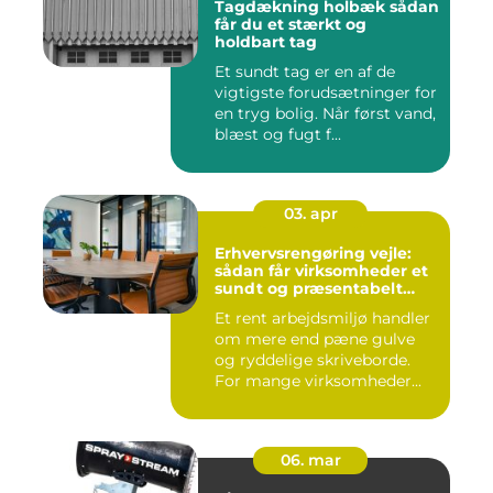
Tagdækning holbæk sådan
får du et stærkt og
holdbart tag
Et sundt tag er en af de
vigtigste forudsætninger for
en tryg bolig. Når først vand,
blæst og fugt f...
03. apr
Erhvervsrengøring vejle:
sådan får virksomheder et
sundt og præsentabelt
arbejdsmiljø
Et rent arbejdsmiljø handler
om mere end pæne gulve
og ryddelige skriveborde.
For mange virksomheder...
06. mar