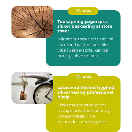
05. aug
Topkapning jægerspris
sikker beskæring af store
træer
Når store træer står tæt på
sommerhuse, villaer eller
veje i Jægerspris, kan de
hurtigt blive en bek...
02. aug
Låsesmed thisted tryghed,
sikkerhed og professionel
hjælp
Låsesmed thisted er for
mange privatpersoner og
virksomheder i thy
forbundet med tryghed,
hurtig hjæ...