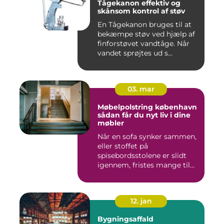
Tågekanon effektiv og
skånsom kontrol af støv
En Tågekanon bruges til at
bekæmpe støv ved hjælp af
finforstøvet vandtåge. Når
vandet sprøjtes ud s...
03. mar
Møbelpolstring københavn
sådan får du nyt liv i dine
møbler
Når en sofa synker sammen,
eller stoffet på
spisebordsstolene er slidt
igennem, fristes mange til
ba...
12. jan
Bygningsaffald