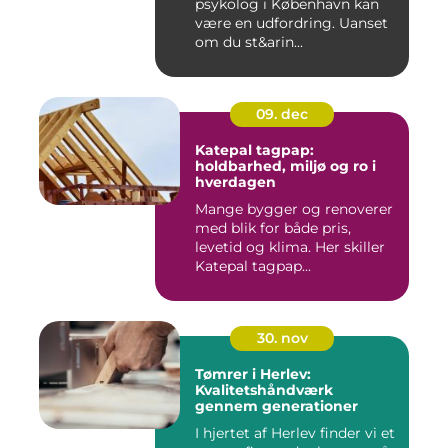
psykolog i København kan
være en udfordring. Uanset
om du st&arin...
09. dec
Katepal tagpap:
holdbarhed, miljø og ro i
hverdagen
Mange bygger og renoverer
med blik for både pris,
levetid og klima. Her skiller
Katepal tagpap...
30. nov
Tømrer i Herlev:
Kvalitetshåndværk
gennem generationer
I hjertet af Herlev finder vi et