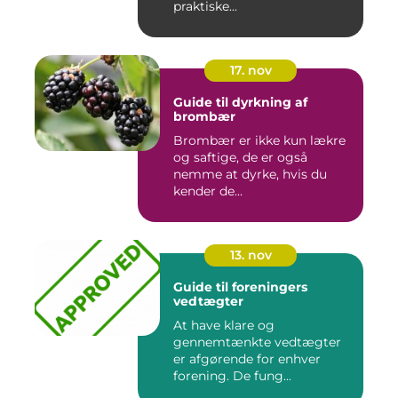
praktiske...
17. nov
Guide til dyrkning af
brombær
Brombær er ikke kun lækre
og saftige, de er også
nemme at dyrke, hvis du
kender de...
13. nov
Guide til foreningers
vedtægter
At have klare og
gennemtænkte vedtægter
er afgørende for enhver
forening. De fung...