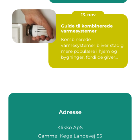
13. nov
Guide til kombinerede
varmesystemer
Kombinerede
varmesystemer bliver stadig
mere populære i hjem og
bygninger, fordi de giver
flek...
Adresse