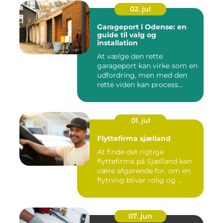
02. jul
Garageport i Odense: en
guide til valg og
installation
At vælge den rette
garageport kan virke som en
udfordring, men med den
rette viden kan process...
01. jul
Flyttefirma sjælland
At finde det rigtige
flyttefirma på Sjælland kan
være afgørende for, om en
flytning bliver rolig og ...
07. jun