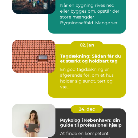
Når en bygning rives ned
eller bygges om, opstår der
store mængder
Bygningsaffald. Mange ser
det som...
02. jan
Tagdækning: Sådan får du
et stærkt og holdbart tag
En god tagdækning er
afgørende for, om et hus
holder sig sundt, tørt og
væ...
24. dec
Psykolog i København: din
guide til professionel hjælp
At finde en kompetent