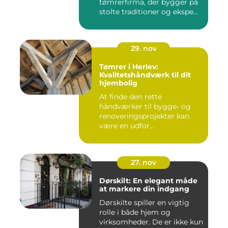
tømrerfirma, der bygger på
stolte traditioner og ekspe...
29. nov
Tømrer i Herlev:
Kvalitetshåndværk til dit
hjembolig
At finde den rette
håndværker til bygge- og
renoveringsprojekter kan
være en udfor...
27. nov
Dørskilt: En elegant måde
at markere din indgang
Dørskilte spiller en vigtig
rolle i både hjem og
virksomheder. De er ikke kun