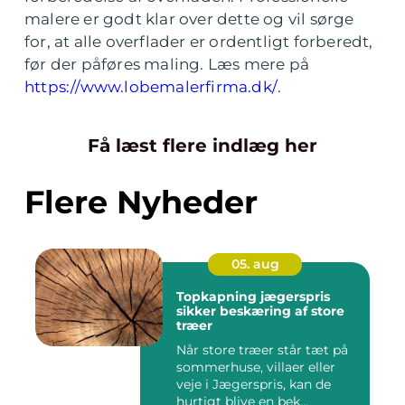
malere er godt klar over dette og vil sørge
for, at alle overflader er ordentligt forberedt,
før der påføres maling. Læs mere på
https://www.lobemalerfirma.dk/
.
Få læst flere indlæg her
Flere Nyheder
05. aug
Topkapning jægerspris
sikker beskæring af store
træer
Når store træer står tæt på
sommerhuse, villaer eller
veje i Jægerspris, kan de
hurtigt blive en bek...