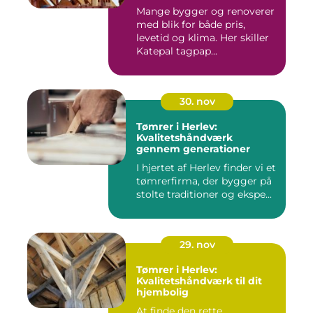
Mange bygger og renoverer
med blik for både pris,
levetid og klima. Her skiller
Katepal tagpap...
30. nov
Tømrer i Herlev:
Kvalitetshåndværk
gennem generationer
I hjertet af Herlev finder vi et
tømrerfirma, der bygger på
stolte traditioner og ekspe...
29. nov
Tømrer i Herlev:
Kvalitetshåndværk til dit
hjembolig
At finde den rette