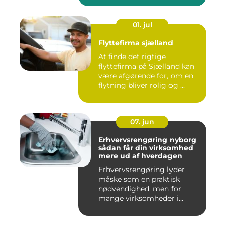
01. jul
Flyttefirma sjælland
At finde det rigtige
flyttefirma på Sjælland kan
være afgørende for, om en
flytning bliver rolig og ...
07. jun
Erhvervsrengøring nyborg
sådan får din virksomhed
mere ud af hverdagen
Erhvervsrengøring lyder
måske som en praktisk
nødvendighed, men for
mange virksomheder i
Nyborg er d...