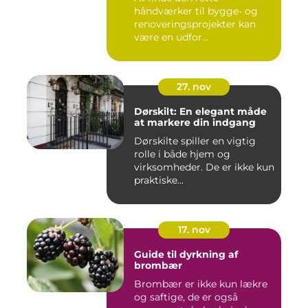
håndværker til bygge- og
renoveringsprojekter kan
være en udfor...
27. nov
Dørskilt: En elegant måde
at markere din indgang
Dørskilte spiller en vigtig
rolle i både hjem og
virksomheder. De er ikke kun
praktiske...
17. nov
Guide til dyrkning af
brombær
Brombær er ikke kun lækre
og saftige, de er også