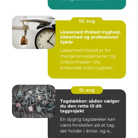
02. aug
Låsesmed thisted tryghed,
sikkerhed og professionel
hjælp
Låsesmed thisted er for
mange privatpersoner og
virksomheder i thy
forbundet med tryghed,
hurtig hjæ...
01. aug
Tagdækker: sådan vælger
du den rette til dit
tagprojekt
En dygtig tagdækker kan
være forskellen på et tag,
der holder i årtier, og e...