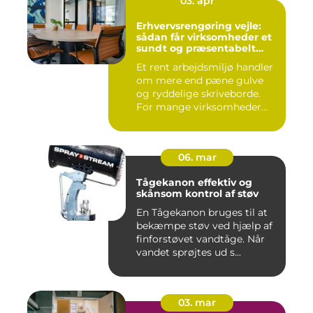
03. apr
Erhvervsrengøring vejle:
sådan får virksomheder et
sundt og præsentabelt
arbejdsmiljø
Et rent arbejdsmiljø handler
om mere end pæne gulve
og ryddelige skriveborde.
For mange virksomheder...
06. mar
Tågekanon effektiv og
skånsom kontrol af støv
En Tågekanon bruges til at
bekæmpe støv ved hjælp af
finforstøvet vandtåge. Når
vandet sprøjtes ud s...
03. mar