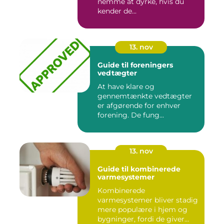
nemme at dyrke, hvis du
kender de...
13. nov
Guide til foreningers
vedtægter
At have klare og
gennemtænkte vedtægter
er afgørende for enhver
forening. De fung...
13. nov
Guide til kombinerede
varmesystemer
Kombinerede
varmesystemer bliver stadig
mere populære i hjem og
bygninger, fordi de giver