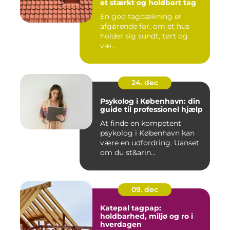
et stærkt og holdbart tag
En god tagdækning er
afgørende for, om et hus
holder sig sundt, tørt og
væ...
24. dec
Psykolog i København: din
guide til professionel hjælp
At finde en kompetent
psykolog i København kan
være en udfordring. Uanset
om du st&arin...
09. dec
Katepal tagpap:
holdbarhed, miljø og ro i
hverdagen