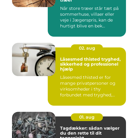
træer
Når store træer står tæt på
sommerhuse, villaer eller
veje i Jægerspris, kan de
hurtigt blive en bek...
02. aug
Låsesmed thisted tryghed,
sikkerhed og professionel
hjælp
Låsesmed thisted er for
mange privatpersoner og
virksomheder i thy
forbundet med tryghed,
hurtig hjæ...
01. aug
Tagdækker: sådan vælger
du den rette til dit