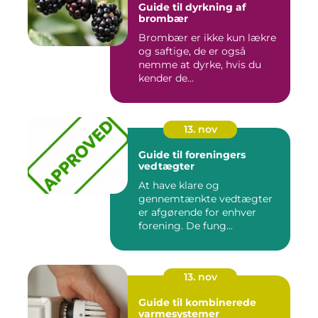
Guide til dyrkning af
brombær
Brombær er ikke kun lækre
og saftige, de er også
nemme at dyrke, hvis du
kender de...
13. nov
Guide til foreningers
vedtægter
At have klare og
gennemtænkte vedtægter
er afgørende for enhver
forening. De fung...
13. nov
Guide til kombinerede
varmesystemer