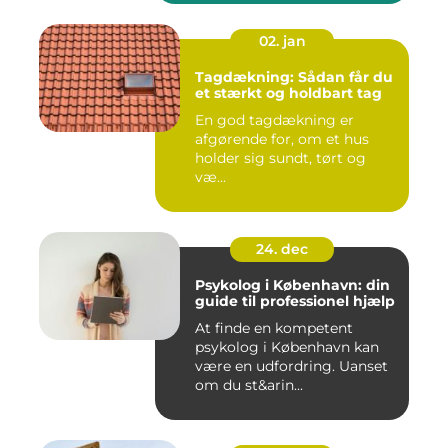
02. jan
Tagdækning: Sådan får du
et stærkt og holdbart tag
En god tagdækning er
afgørende for, om et hus
holder sig sundt, tørt og
væ...
24. dec
Psykolog i København: din
guide til professionel hjælp
At finde en kompetent
psykolog i København kan
være en udfordring. Uanset
om du st&arin...