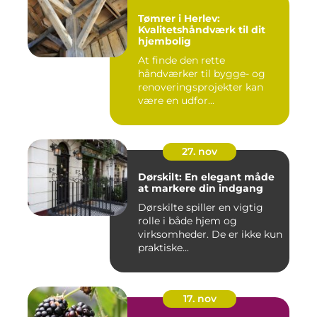
Tømrer i Herlev:
Kvalitetshåndværk til dit
hjembolig
At finde den rette
håndværker til bygge- og
renoveringsprojekter kan
være en udfor...
27. nov
Dørskilt: En elegant måde
at markere din indgang
Dørskilte spiller en vigtig
rolle i både hjem og
virksomheder. De er ikke kun
praktiske...
17. nov