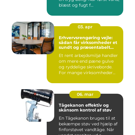
blæst og fugt f...
03. apr
Erhvervsrengøring vejle:
sådan får virksomheder et
sundt og præsentabelt
arbejdsmiljø
Et rent arbejdsmiljø handler
om mere end pæne gulve
og ryddelige skriveborde.
For mange virksomheder...
06. mar
Tågekanon effektiv og
skånsom kontrol af støv
En Tågekanon bruges til at
bekæmpe støv ved hjælp af
finforstøvet vandtåge. Når