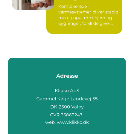
Kombinerede
varmesystemer bliver stadig
mere populære i hjem og
bygninger, fordi de giver
flek...
Adresse
web:
www.klikko.dk