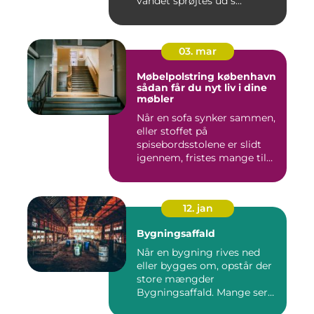
vandet sprøjtes ud s...
03. mar
Møbelpolstring københavn
sådan får du nyt liv i dine
møbler
Når en sofa synker sammen,
eller stoffet på
spisebordsstolene er slidt
igennem, fristes mange til
ba...
12. jan
Bygningsaffald
Når en bygning rives ned
eller bygges om, opstår der
store mængder
Bygningsaffald. Mange ser
det som...