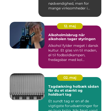
nødvendighed, men for
mange virksomheder i
Nyborg er d...
12. maj
Alkoholmisbrug når
alkoholen tager styringen
Alkohol fylder meget i dansk
kultur. Et glas vin til maden,
øl til fodboldkampen,
fredagsbar med kol...
02. maj
Tagdækning holbæk sådan
får du et stærkt og
holdbart tag
Et sundt tag er en af de
vigtigste forudsætninger for
en tryg bolig. Når først vand,