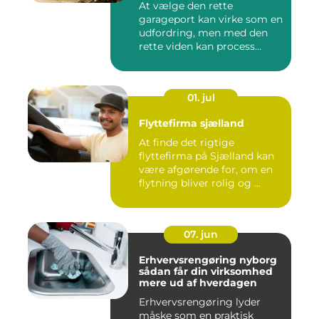
At vælge den rette
garageport kan virke som en
udfordring, men med den
rette viden kan process...
01. jul
Flyttefirma sjælland
At finde det rigtige
flyttefirma på Sjælland kan
være afgørende for, om en
flytning bliver rolig og ...
07. jun
Erhvervsrengøring nyborg
sådan får din virksomhed
mere ud af hverdagen
Erhvervsrengøring lyder
måske som en praktisk