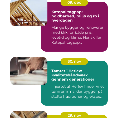
09. dec
Katepal tagpap:
holdbarhed, miljø og ro i
hverdagen
Mange bygger og renoverer
med blik for både pris,
levetid og klima. Her skiller
Katepal tagpap...
30. nov
Tømrer i Herlev:
Kvalitetshåndværk
gennem generationer
I hjertet af Herlev finder vi et
tømrerfirma, der bygger på
stolte traditioner og ekspe...
29. nov