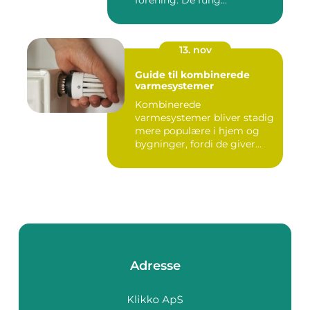
forening. De fung...
13. nov
Guide til kombinerede
varmesystemer
Kombinerede
varmesystemer bliver stadig
mere populære i hjem og
bygninger, fordi de giver
flek...
Adresse