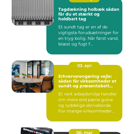
Tagdækning holbæk sådan
får du et stærkt og
holdbart tag
Et sundt tag er en af de
vigtigste forudsætninger for
en tryg bolig. Når først vand,
blæst og fugt f...
03. apr
Erhvervsrengøring vejle:
sådan får virksomheder et
sundt og præsentabelt
arbejdsmiljø
Et rent arbejdsmiljø handler
om mere end pæne gulve
og ryddelige skriveborde.
For mange virksomheder...
06. mar