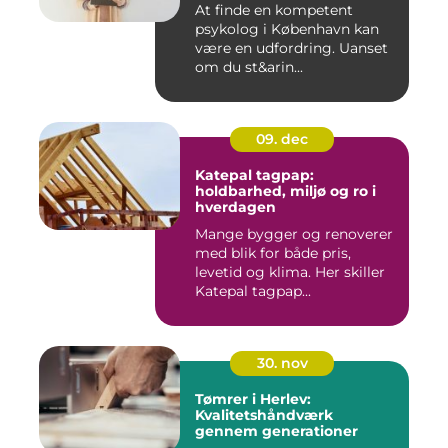
At finde en kompetent
psykolog i København kan
være en udfordring. Uanset
om du st&arin...
09. dec
Katepal tagpap:
holdbarhed, miljø og ro i
hverdagen
Mange bygger og renoverer
med blik for både pris,
levetid og klima. Her skiller
Katepal tagpap...
30. nov
Tømrer i Herlev:
Kvalitetshåndværk
gennem generationer