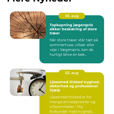
05. aug
Topkapning jægerspris
sikker beskæring af store
træer
Når store træer står tæt på
sommerhuse, villaer eller
veje i Jægerspris, kan de
hurtigt blive en bek...
02. aug
Låsesmed thisted tryghed,
sikkerhed og professionel
hjælp
Låsesmed thisted er for
mange privatpersoner og
virksomheder i thy
forbundet med tryghed,