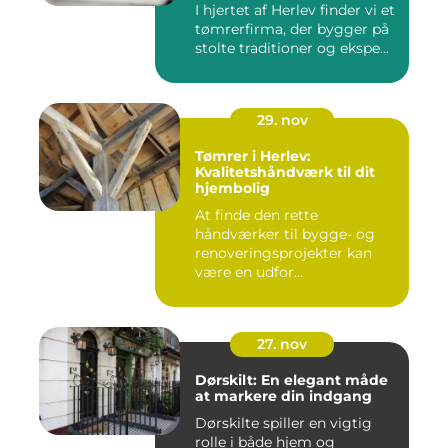
I hjertet af Herlev finder vi et
tømrerfirma, der bygger på
stolte traditioner og ekspe...
29. nov
Tømrer i Herlev:
Kvalitetshåndværk til dit
hjembolig
At finde den rette
håndværker til bygge- og
renoveringsprojekter kan
være en udfor...
27. nov
Dørskilt: En elegant måde
at markere din indgang
Dørskilte spiller en vigtig
rolle i både hjem og