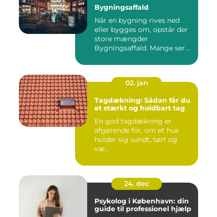
Bygningsaffald
Når en bygning rives ned
eller bygges om, opstår der
store mængder
Bygningsaffald. Mange ser
det som...
02. jan
Tagdækning: Sådan får du
et stærkt og holdbart tag
En god tagdækning er
afgørende for, om et hus
holder sig sundt, tørt og
væ...
24. dec
Psykolog i København: din
guide til professionel hjælp