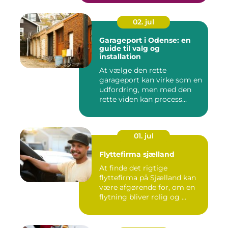
02. jul
Garageport i Odense: en
guide til valg og
installation
At vælge den rette
garageport kan virke som en
udfordring, men med den
rette viden kan process...
01. jul
Flyttefirma sjælland
At finde det rigtige
flyttefirma på Sjælland kan
være afgørende for, om en
flytning bliver rolig og ...