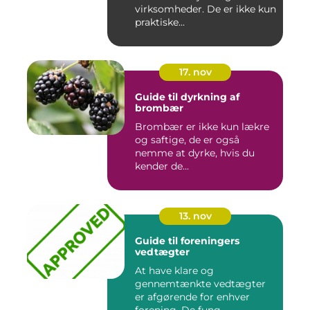
virksomheder. De er ikke kun
praktiske...
17. nov
Guide til dyrkning af
brombær
Brombær er ikke kun lækre
og saftige, de er også
nemme at dyrke, hvis du
kender de...
13. nov
Guide til foreningers
vedtægter
At have klare og
gennemtænkte vedtægter
er afgørende for enhver