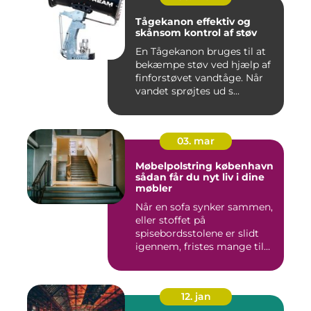
Tågekanon effektiv og
skånsom kontrol af støv
En Tågekanon bruges til at
bekæmpe støv ved hjælp af
finforstøvet vandtåge. Når
vandet sprøjtes ud s...
03. mar
Møbelpolstring københavn
sådan får du nyt liv i dine
møbler
Når en sofa synker sammen,
eller stoffet på
spisebordsstolene er slidt
igennem, fristes mange til
ba...
12. jan