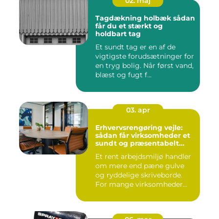
02. maj
Tagdækning holbæk sådan
får du et stærkt og
holdbart tag
Et sundt tag er en af de
vigtigste forudsætninger for
en tryg bolig. Når først vand,
blæst og fugt f...
03. apr
Erhvervsrengøring vejle:
sådan får virksomheder et
sundt og præsentabelt
arbejdsmiljø
Et rent arbejdsmiljø handler
om mere end pæne gulve
og ryddelige skriveborde.
For mange virksomheder...