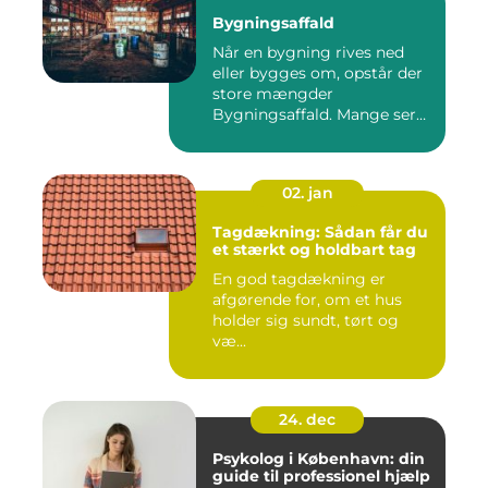
Bygningsaffald
Når en bygning rives ned
eller bygges om, opstår der
store mængder
Bygningsaffald. Mange ser
det som...
02. jan
Tagdækning: Sådan får du
et stærkt og holdbart tag
En god tagdækning er
afgørende for, om et hus
holder sig sundt, tørt og
væ...
24. dec
Psykolog i København: din
guide til professionel hjælp