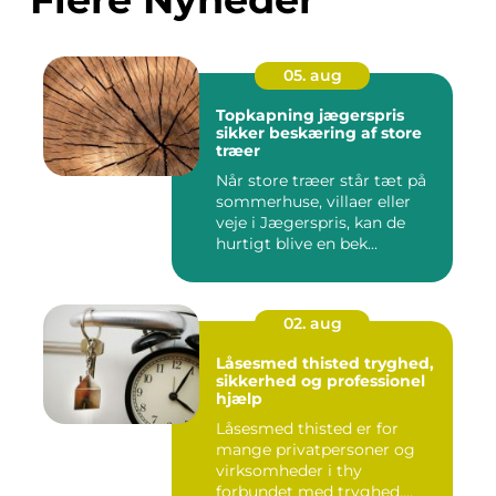
05. aug
Topkapning jægerspris
sikker beskæring af store
træer
Når store træer står tæt på
sommerhuse, villaer eller
veje i Jægerspris, kan de
hurtigt blive en bek...
02. aug
Låsesmed thisted tryghed,
sikkerhed og professionel
hjælp
Låsesmed thisted er for
mange privatpersoner og
virksomheder i thy
forbundet med tryghed,