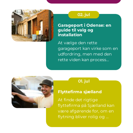
02. jul
Garageport i Odense: en
guide til valg og
installation
At vælge den rette
garageport kan virke som en
udfordring, men med den
rette viden kan process...
01. jul
Flyttefirma sjælland
At finde det rigtige
flyttefirma på Sjælland kan
være afgørende for, om en
flytning bliver rolig og ...