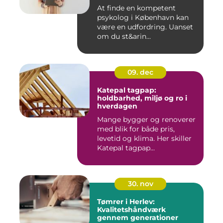
At finde en kompetent
psykolog i København kan
være en udfordring. Uanset
om du st&arin...
09. dec
Katepal tagpap:
holdbarhed, miljø og ro i
hverdagen
Mange bygger og renoverer
med blik for både pris,
levetid og klima. Her skiller
Katepal tagpap...
30. nov
Tømrer i Herlev:
Kvalitetshåndværk
gennem generationer