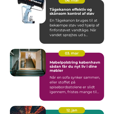
06. mar
Tågekanon effektiv og
skånsom kontrol af støv
En Tågekanon bruges til at
bekæmpe støv ved hjælp af
finforstøvet vandtåge. Når
vandet sprøjtes ud s...
03. mar
Møbelpolstring københavn
sådan får du nyt liv i dine
møbler
Når en sofa synker sammen,
eller stoffet på
spisebordsstolene er slidt
igennem, fristes mange til
ba...
12. jan