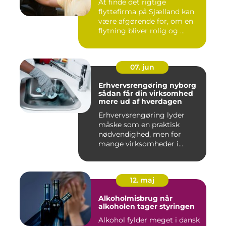
At finde det rigtige
flyttefirma på Sjælland kan
være afgørende for, om en
flytning bliver rolig og ...
07. jun
Erhvervsrengøring nyborg
sådan får din virksomhed
mere ud af hverdagen
Erhvervsrengøring lyder
måske som en praktisk
nødvendighed, men for
mange virksomheder i
Nyborg er d...
12. maj
Alkoholmisbrug når
alkoholen tager styringen
Alkohol fylder meget i dansk