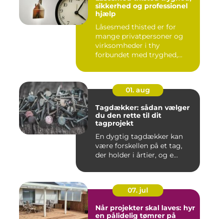
sikkerhed og professionel
hjælp
Låsesmed thisted er for
mange privatpersoner og
virksomheder i thy
forbundet med tryghed,
hurtig hjæ...
01. aug
Tagdækker: sådan vælger
du den rette til dit
tagprojekt
En dygtig tagdækker kan
være forskellen på et tag,
der holder i årtier, og e...
07. jul
Når projekter skal laves: hyr
en pålidelig tømrer på