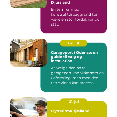
Djursland
En tømrer med
konstruktørbaggrund kan
være en stor fordel, når du
stå...
02. jul
Garageport i Odense: en
guide til valg og
installation
At vælge den rette
garageport kan virke som en
udfordring, men med den
rette viden kan process...
01. jul
Flyttefirma sjælland