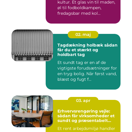
kultur. Et glas vin til maden,
øl til fodboldkampen,
fredagsbar med kol...
02. maj
Tagdækning holbæk sådan
får du et stærkt og
holdbart tag
Et sundt tag er en af de
vigtigste forudsætninger for
en tryg bolig. Når først vand,
blæst og fugt f...
03. apr
Erhvervsrengøring vejle:
sådan får virksomheder et
sundt og præsentabelt
arbejdsmiljø
Et rent arbejdsmiljø handler