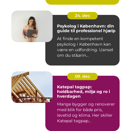
24. dec
Psykolog i København: din
guide til professionel hjælp
At finde en kompetent
psykolog i København kan
være en udfordring. Uanset
om du st&arin...
09. dec
Katepal tagpap:
holdbarhed, miljø og ro i
hverdagen
Mange bygger og renoverer
med blik for både pris,
levetid og klima. Her skiller
Katepal tagpap...