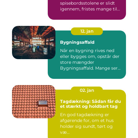
spisebordsstolene er slidt
igennem, fristes mange til
ba...
12. jan
Bygningsaffald
Når en bygning rives ned
eller bygges om, opstår der
store mængder
Bygningsaffald. Mange ser
det som...
02. jan
Tagdækning: Sådan får du
et stærkt og holdbart tag
En god tagdækning er
afgørende for, om et hus
holder sig sundt, tørt og
væ...