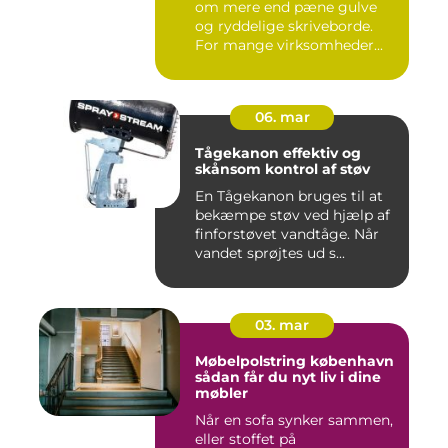
om mere end pæne gulve
og ryddelige skriveborde.
For mange virksomheder...
06. mar
Tågekanon effektiv og
skånsom kontrol af støv
En Tågekanon bruges til at
bekæmpe støv ved hjælp af
finforstøvet vandtåge. Når
vandet sprøjtes ud s...
03. mar
Møbelpolstring københavn
sådan får du nyt liv i dine
møbler
Når en sofa synker sammen,
eller stoffet på