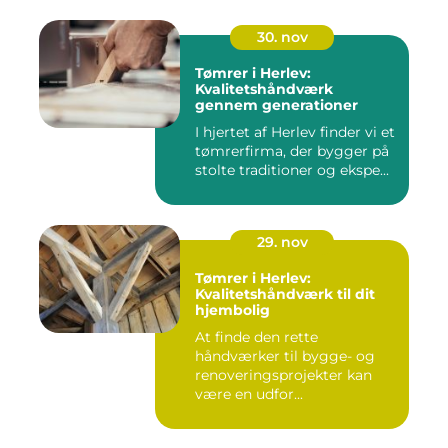
30. nov
Tømrer i Herlev:
Kvalitetshåndværk
gennem generationer
I hjertet af Herlev finder vi et
tømrerfirma, der bygger på
stolte traditioner og ekspe...
29. nov
Tømrer i Herlev:
Kvalitetshåndværk til dit
hjembolig
At finde den rette
håndværker til bygge- og
renoveringsprojekter kan
være en udfor...