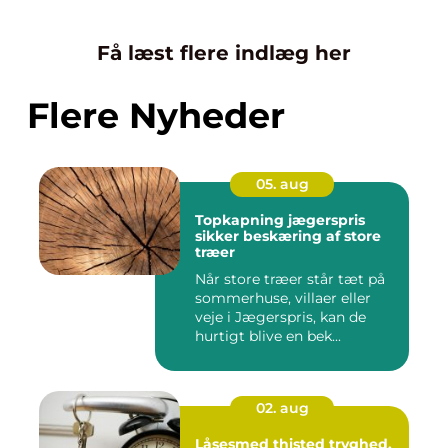
Få læst flere indlæg her
Flere Nyheder
05. aug
Topkapning jægerspris
sikker beskæring af store
træer
Når store træer står tæt på
sommerhuse, villaer eller
veje i Jægerspris, kan de
hurtigt blive en bek...
02. aug
Låsesmed thisted tryghed,