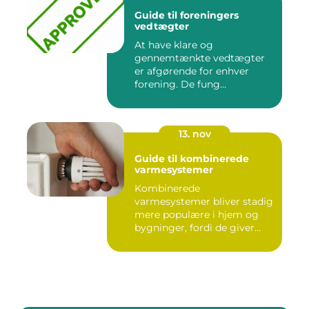
Guide til foreningers
vedtægter
At have klare og
gennemtænkte vedtægter
er afgørende for enhver
forening. De fung...
13. nov
Guide til kombinerede
varmesystemer
Kombinerede
varmesystemer bliver stadig
mere populære i hjem og
bygninger, fordi de giver
flek...