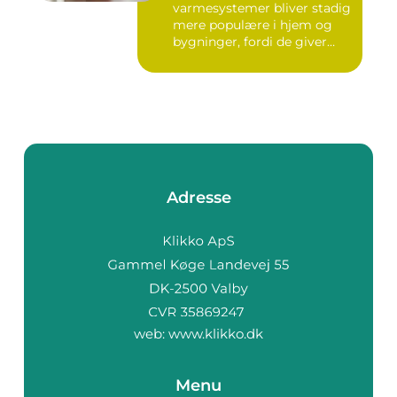
varmesystemer bliver stadig
mere populære i hjem og
bygninger, fordi de giver
flek...
Adresse
web:
www.klikko.dk
Menu