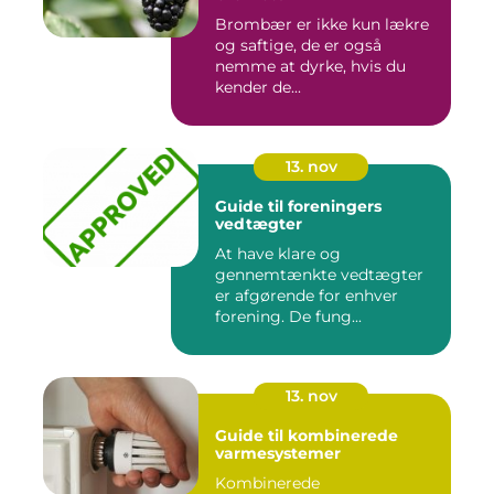
Brombær er ikke kun lækre
og saftige, de er også
nemme at dyrke, hvis du
kender de...
13. nov
Guide til foreningers
vedtægter
At have klare og
gennemtænkte vedtægter
er afgørende for enhver
forening. De fung...
13. nov
Guide til kombinerede
varmesystemer
Kombinerede