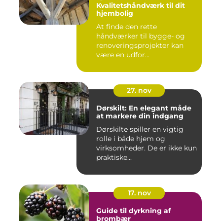
Kvalitetshåndværk til dit
hjembolig
At finde den rette
håndværker til bygge- og
renoveringsprojekter kan
være en udfor...
27. nov
Dørskilt: En elegant måde
at markere din indgang
Dørskilte spiller en vigtig
rolle i både hjem og
virksomheder. De er ikke kun
praktiske...
17. nov
Guide til dyrkning af
brombær