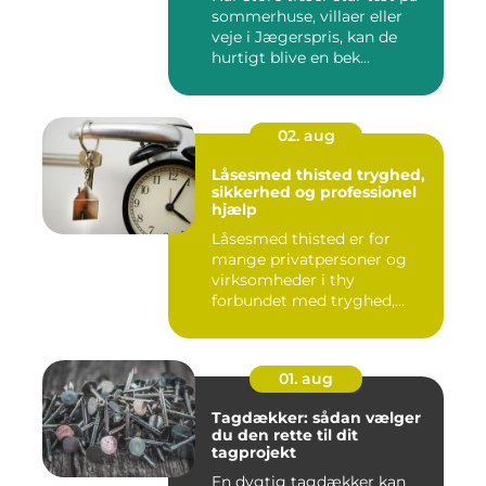
sommerhuse, villaer eller
veje i Jægerspris, kan de
hurtigt blive en bek...
02. aug
Låsesmed thisted tryghed,
sikkerhed og professionel
hjælp
Låsesmed thisted er for
mange privatpersoner og
virksomheder i thy
forbundet med tryghed,
hurtig hjæ...
01. aug
Tagdækker: sådan vælger
du den rette til dit
tagprojekt
En dygtig tagdækker kan