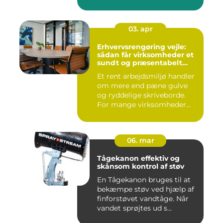
03. apr
Erhvervsrengøring vejle:
sådan får virksomheder et
sundt og præsentabelt
arbejdsmiljø
Et rent arbejdsmiljø handler
om mere end pæne gulve
og ryddelige skriveborde.
For mange virksomheder...
06. mar
Tågekanon effektiv og
skånsom kontrol af støv
En Tågekanon bruges til at
bekæmpe støv ved hjælp af
finforstøvet vandtåge. Når
vandet sprøjtes ud s...