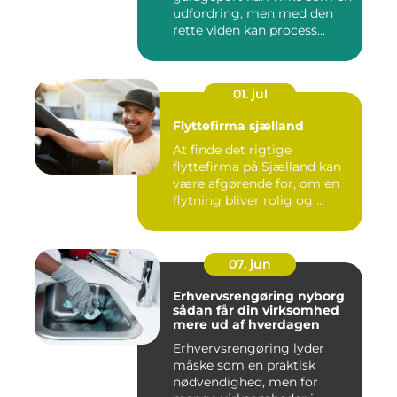
udfordring, men med den
rette viden kan process...
01. jul
Flyttefirma sjælland
At finde det rigtige
flyttefirma på Sjælland kan
være afgørende for, om en
flytning bliver rolig og ...
07. jun
Erhvervsrengøring nyborg
sådan får din virksomhed
mere ud af hverdagen
Erhvervsrengøring lyder
måske som en praktisk
nødvendighed, men for