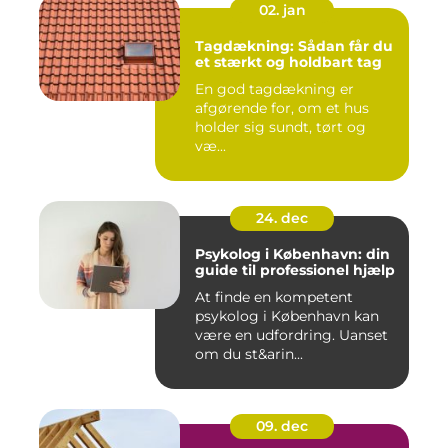
02. jan
Tagdækning: Sådan får du
et stærkt og holdbart tag
En god tagdækning er
afgørende for, om et hus
holder sig sundt, tørt og
væ...
24. dec
Psykolog i København: din
guide til professionel hjælp
At finde en kompetent
psykolog i København kan
være en udfordring. Uanset
om du st&arin...
09. dec