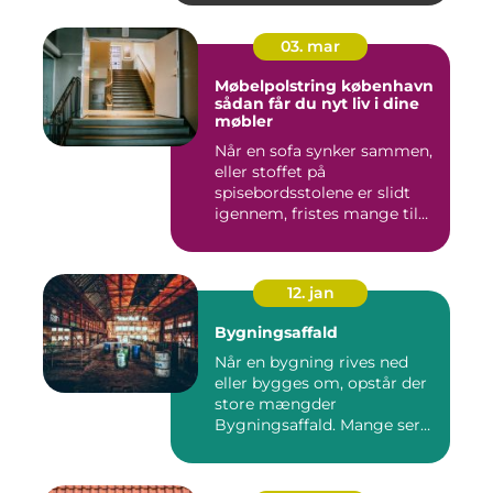
03. mar
Møbelpolstring københavn
sådan får du nyt liv i dine
møbler
Når en sofa synker sammen,
eller stoffet på
spisebordsstolene er slidt
igennem, fristes mange til
ba...
12. jan
Bygningsaffald
Når en bygning rives ned
eller bygges om, opstår der
store mængder
Bygningsaffald. Mange ser
det som...