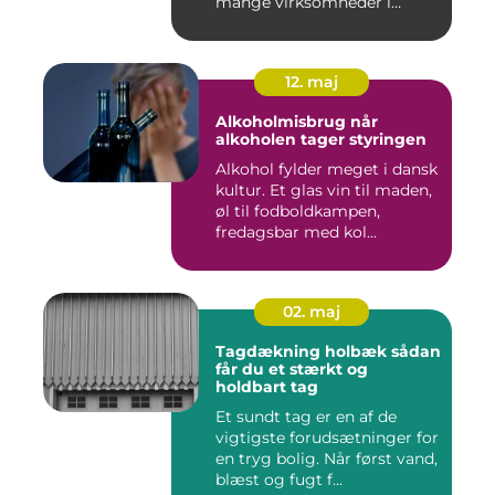
mange virksomheder i
Nyborg er d...
12. maj
Alkoholmisbrug når
alkoholen tager styringen
Alkohol fylder meget i dansk
kultur. Et glas vin til maden,
øl til fodboldkampen,
fredagsbar med kol...
02. maj
Tagdækning holbæk sådan
får du et stærkt og
holdbart tag
Et sundt tag er en af de
vigtigste forudsætninger for
en tryg bolig. Når først vand,
blæst og fugt f...