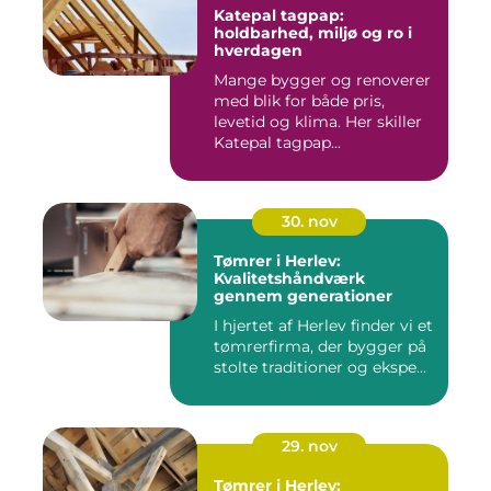
Katepal tagpap:
holdbarhed, miljø og ro i
hverdagen
Mange bygger og renoverer
med blik for både pris,
levetid og klima. Her skiller
Katepal tagpap...
30. nov
Tømrer i Herlev:
Kvalitetshåndværk
gennem generationer
I hjertet af Herlev finder vi et
tømrerfirma, der bygger på
stolte traditioner og ekspe...
29. nov
Tømrer i Herlev: