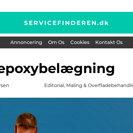
SERVICEFINDEREN.
dk
Annoncering
Om Os
Cookies
Kontakt Os
m epoxybelægning
rsen
Editorial
,
Maling & Overfladebehandl