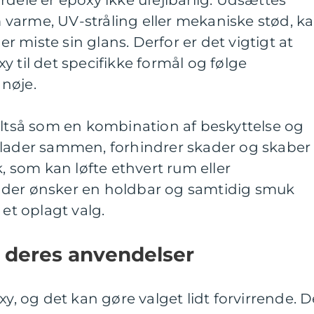
rdele er epoxy ikke ufejlbarlig. Udsættes
varme, UV-stråling eller mekaniske stød, k
ler miste sin glans. Derfor er det vigtigt at
y til det specifikke formål og følge
nøje.
altså som en kombination af beskyttelse og
flader sammen, forhindrer skader og skaber
k, som kan løfte ethvert rum eller
 der ønsker en holdbar og samtidig smuk
 et oplagt valg.
g deres anvendelser
xy, og det kan gøre valget lidt forvirrende. D