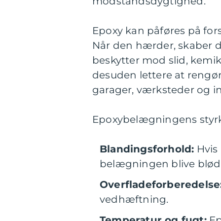
modstandsdygtighed.
Epoxy kan påføres på fors
Når den hærder, skaber d
beskytter mod slid, kemika
desuden lettere at rengøre
garager, værksteder og ind
Epoxybelægningens styrke
Blandingsforhold:
Hvis 
belægningen blive blød 
Overfladeforberedelse
vedhæftning.
Temperatur og fugt:
Ep