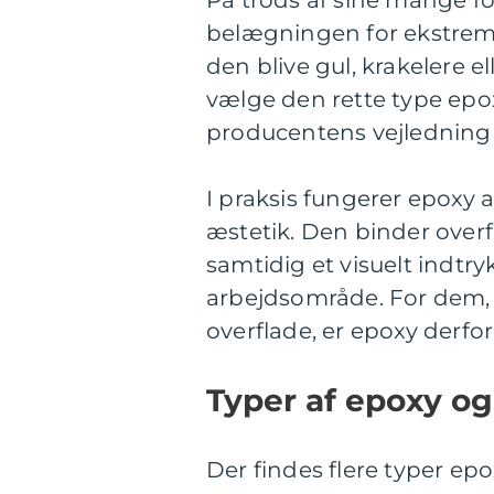
På trods af sine mange fo
belægningen for ekstrem 
den blive gul, krakelere el
vælge den rette type epox
producentens vejledning 
I praksis fungerer epoxy 
æstetik. Den binder over
samtidig et visuelt indtry
arbejdsområde. For dem,
overflade, er epoxy derfor
Typer af epoxy o
Der findes flere typer epo