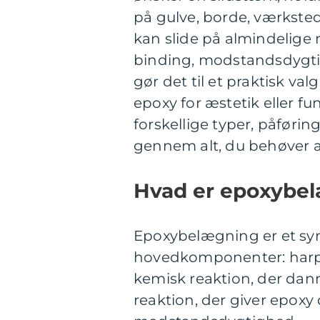
på gulve, borde, værksted
kan slide på almindelige 
binding, modstandsdygti
gør det til et praktisk va
epoxy for æstetik eller fun
forskellige typer, påføri
gennem alt, du behøver at
Hvad er epoxybel
Epoxybelægning er et synt
hovedkomponenter: harpik
kemisk reaktion, der dann
reaktion, der giver epoxy