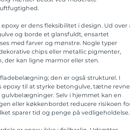
uftfugtighed.
 epoxy er dens fleksibilitet i design. Ud over 
ulve og borde et glansfuldt, ensartet
ses med farver og mønstre. Nogle typer
korative chips eller metallic pigmenter,
sh, der kan ligne marmor eller sten.
fladebelægning; den er også strukturel. I
s epoxy til at styrke betongulve, tætne revne
r gulvbelægninger. Selv i hjemmet kan en
n eller køkkenbordet reducere risikoen fo
vilket sparer tid og penge på vedligeholdelse.