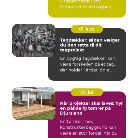
virksomheder i thy
forbundet med tryghed,
hurtig hjæ...
01. aug
Tagdækker: sådan vælger
du den rette til dit
tagprojekt
En dygtig tagdækker kan
være forskellen på et tag,
der holder i årtier, og e...
07. jul
Når projekter skal laves: hyr
en pålidelig tømrer på
Djursland
En tømrer med
konstruktørbaggrund kan
være en stor fordel, når du