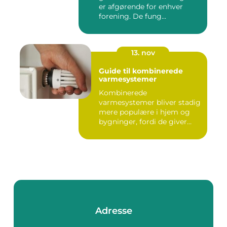
er afgørende for enhver
forening. De fung...
13. nov
Guide til kombinerede
varmesystemer
Kombinerede
varmesystemer bliver stadig
mere populære i hjem og
bygninger, fordi de giver
flek...
Adresse