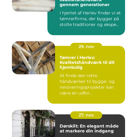
gennem generationer
I hjertet af Herlev finder vi et
tømrerfirma, der bygger på
stolte traditioner og ekspe...
29. nov
Tømrer i Herlev:
Kvalitetshåndværk til dit
hjembolig
At finde den rette
håndværker til bygge- og
renoveringsprojekter kan
være en udfor...
27. nov
Dørskilt: En elegant måde
at markere din indgang