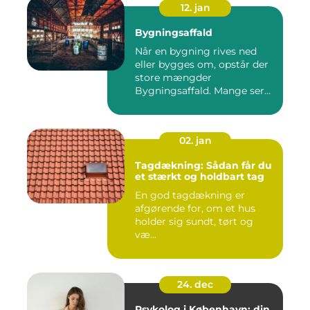
12. jan
Bygningsaffald
Når en bygning rives ned
eller bygges om, opstår der
store mængder
Bygningsaffald. Mange ser
det som...
02. jan
Tagdækning: Sådan får du
et stærkt og holdbart tag
En god tagdækning er
afgørende for, om et hus
holder sig sundt, tørt og
væ...
24. dec
Psykolog i København: din