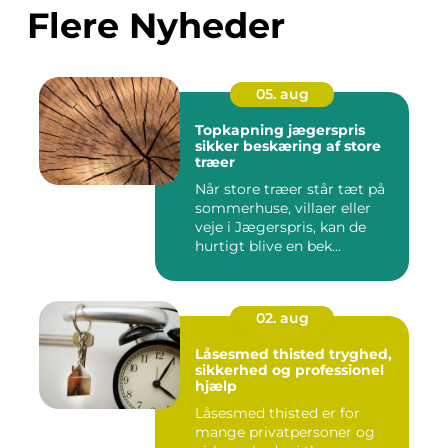
Flere Nyheder
05. aug
Topkapning jægerspris
sikker beskæring af store
træer
Når store træer står tæt på
sommerhuse, villaer eller
veje i Jægerspris, kan de
hurtigt blive en bek...
02. aug
Låsesmed thisted tryghed,
sikkerhed og professionel
hjælp
Låsesmed thisted er for
mange privatpersoner og