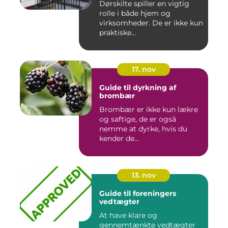
Dørskilte spiller en vigtig
rolle i både hjem og
virksomheder. De er ikke kun
praktiske...
17. nov
Guide til dyrkning af
brombær
Brombær er ikke kun lækre
og saftige, de er også
nemme at dyrke, hvis du
kender de...
13. nov
Guide til foreningers
vedtægter
At have klare og
gennemtænkte vedtægter