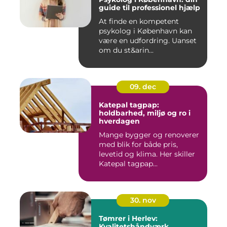
guide til professionel hjælp
At finde en kompetent
psykolog i København kan
være en udfordring. Uanset
om du st&arin...
09. dec
Katepal tagpap:
holdbarhed, miljø og ro i
hverdagen
Mange bygger og renoverer
med blik for både pris,
levetid og klima. Her skiller
Katepal tagpap...
30. nov
Tømrer i Herlev:
Kvalitetshåndværk