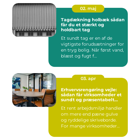
02. maj
Tagdækning holbæk sådan
får du et stærkt og
holdbart tag
Et sundt tag er en af de
vigtigste forudsætninger for
en tryg bolig. Når først vand,
blæst og fugt f...
03. apr
Erhvervsrengøring vejle:
sådan får virksomheder et
sundt og præsentabelt
arbejdsmiljø
Et rent arbejdsmiljø handler
om mere end pæne gulve
og ryddelige skriveborde.
For mange virksomheder...