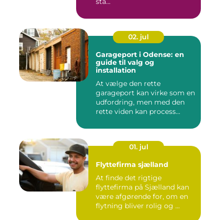
stå...
02. jul
Garageport i Odense: en
guide til valg og
installation
At vælge den rette
garageport kan virke som en
udfordring, men med den
rette viden kan process...
01. jul
Flyttefirma sjælland
At finde det rigtige
flyttefirma på Sjælland kan
være afgørende for, om en
flytning bliver rolig og ...