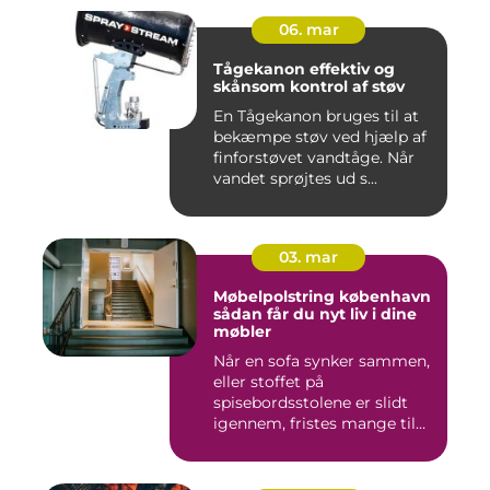
06. mar
Tågekanon effektiv og
skånsom kontrol af støv
En Tågekanon bruges til at
bekæmpe støv ved hjælp af
finforstøvet vandtåge. Når
vandet sprøjtes ud s...
03. mar
Møbelpolstring københavn
sådan får du nyt liv i dine
møbler
Når en sofa synker sammen,
eller stoffet på
spisebordsstolene er slidt
igennem, fristes mange til
ba...