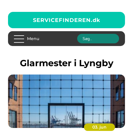
SERVICEFINDEREN.
dk
Menu
glarmester i Lyngby
03. jun