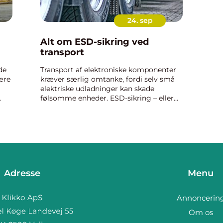
24. sep
Alt om ESD-sikring ved
transport
de
Transport af elektroniske komponenter
ære
kræver særlig omtanke, fordi selv små
elektriske udladninger kan skade
følsomme enheder. ESD-sikring – eller
beskyttelse mod elektrostatisk afladning
– er afgørende for...
Adresse
Menu
Annoncerin
Om os