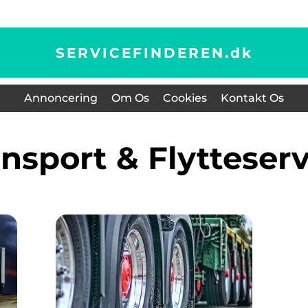
SERVICEFINDEREN.
dk
Annoncering
Om Os
Cookies
Kontakt Os
ransport & Flytteser