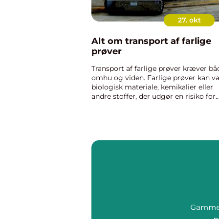
27. okt
Alt om transport af farlige
prøver
Transport af farlige prøver kræver bå
omhu og viden. Farlige prøver kan v
biologisk materiale, kemikalier eller
andre stoffer, der udgør en risiko for
mennesker, dyr eller miljøet. Forkert
hånd...